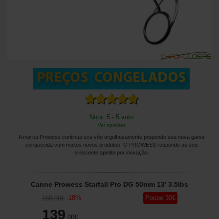
Nota: 5 - 5 voto
Ver opiniões
A marca Prowess continua seu vôo orgulhosamente propondo sua nova gama
enriquecida com muitos novos produtos. O PROWESS responde ao seu
crescente apetite por inovação.
Canne Prowess Starfall Pro DG 50mm 13' 3.5lbs
-
18
%
Poupe
30
€
169
,00
€
139
,00
€