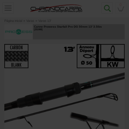
0
Página inicial
»
Varas
»
Varas 13'
Canne Prowess Starfall Pro DG 50mm 13' 3.5lbs
[
251988
]