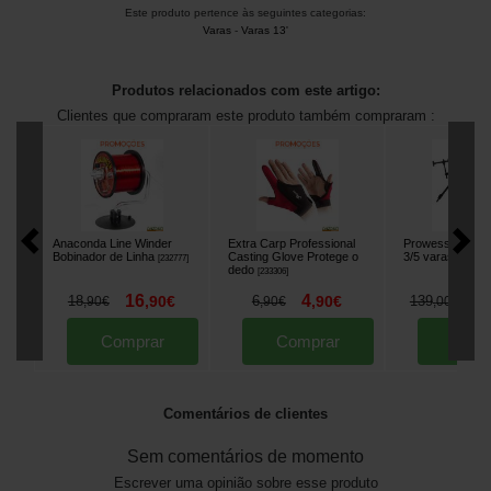
Este produto pertence às seguintes categorias:
Varas
-
Varas 13'
Produtos relacionados com este artigo:
Clientes que compraram este produto também compraram :
Anaconda Line Winder
Extra Carp Professional
Prowess Starpo
Bobinador de Linha
Casting Glove Protege o
3/5 varas
[
232777
]
[
205195
dedo
[
233306
]
16
4
1
18
,
90
€
6
,
90
€
139
,
90
€
,
90
€
,
00
€
Comprar
Comprar
Comp
Comentários de clientes
Sem comentários de momento
Escrever uma opinião sobre esse produto