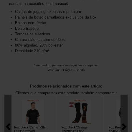
casuais ou ocasiões mais casuais.
Calças de jogging luxuosas e premium
Painéis de bolso camuflados exclusivos da Fox
Bolsos com fecho
Bolso traseiro
Tornozelos elásticos
Cintura elástica com cordões
80% algodão, 20% poliéster
Densidade 310 g/m²
Este produto pertence às seguintes categorias:
Vestuário
-
Calças – Shorts
Produtos relacionados com este artigo:
Clientes que compraram este produto também compraram :
Fox Black/CamoT-Shirt
Fox Black/Orange
Fox Premium 31
Outline
Thermolite Long
Khaki/Camo
[
268584A
]
[
268