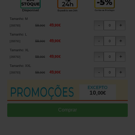
Tamanho
:
M
49
,
90
€
59
,
90
€
[
268790
]
Tamanho
:
L
49
,
90
€
59
,
90
€
[
268791
]
Tamanho
:
XL
49
,
90
€
59
,
90
€
[
268792
]
Tamanho
:
XXL
49
,
90
€
59
,
90
€
[
268793
]
10
,
00
€