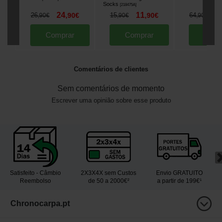
Socks
[
218475A
]
24
11
5
26
,
90
€
15
,
90
€
64
,
90
€
,
90
€
,
90
€
Comprar
Comprar
Comp
Comentários de clientes
Sem comentários de momento
Escrever uma opinião sobre esse produto
Satisfeito - Câmbio
2X3X4X sem Custos
Envio GRATUITO
Reembolso
de 50 a 2000€²
a partir de 199€¹
Chronocarpa.pt