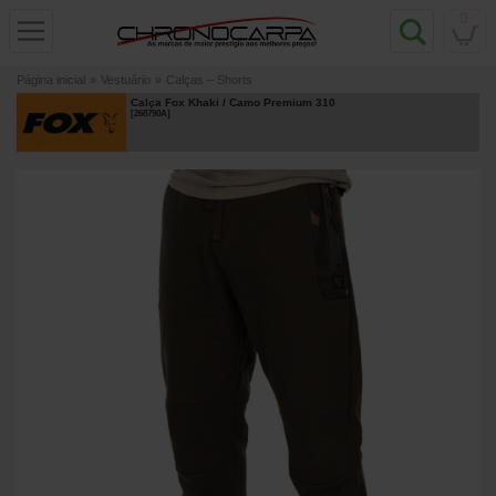
0
Página inicial
»
Vestuário
»
Calças – Shorts
Calça Fox Khaki / Camo Premium 310
[
268790A
]