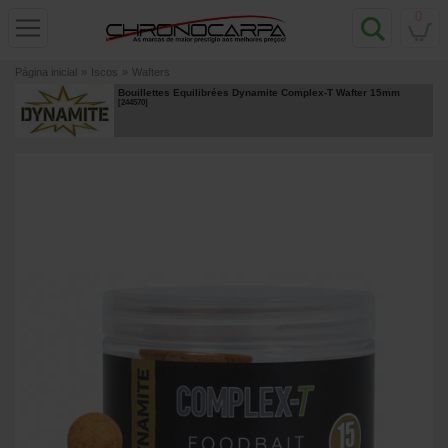
0
Página inicial
»
Iscos
»
Wafters
Bouillettes Equilibrées Dynamite Complex-T Wafter 15mm
[
244570
]