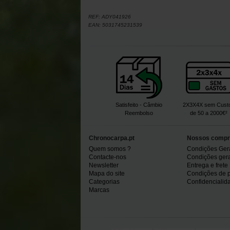
REF:
ADY041926
EAN:
5031745231539
Satisfeito - Câmbio
2X3X4X sem Cust
Reembolso
de 50 a 2000€²
Chronocarpa.pt
Nossos compr
Quem somos ?
Condições Ger
Contacte-nos
Condições gerai
Newsletter
Entrega e frete
Mapa do site
Condições de 
Categorias
Confidencialid
Marcas