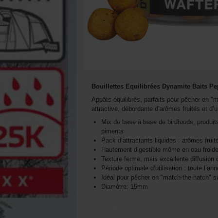
Bouillettes Equilibrées Dynamite
Baits
Pep
Appâts équilibrés, parfaits pour pêcher en "
attractive, débordante d’arômes fruités et d’
Mix de base à base de birdfoods, produits l
piments
Pack d’attractants liquides : arômes fruité
Hautement digestible même en eau froid
Texture ferme, mais excellente diffusion 
Période optimale d’utilisation : toute l’an
Idéal pour pêcher en "match-the-hatch" s
Diamètre: 15mm