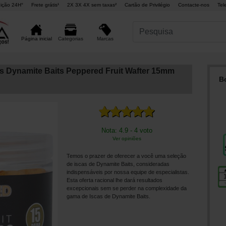
ição 24H°
Frete grátis¹
2X 3X 4X sem taxas²
Cartão de Privilégio
Contacte-nos
Tel
Marcas
Página inicial
Categorias
ées Dynamite Baits Peppered Fruit Wafter 15mm
Bo
Nota: 4.9 - 4 voto
Ver opiniões
Temos o prazer de oferecer a você uma seleção
de iscas de Dynamite Baits, consideradas
indispensáveis ​​por nossa equipe de especialistas.
Esta oferta racional lhe dará resultados
excepcionais sem se perder na complexidade da
gama de Iscas de Dynamite Baits.