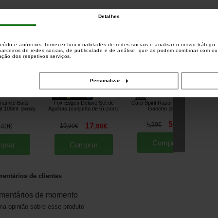
Detalhes
aram este produto também compraram :
teúdo e anúncios, fornecer funcionalidades de redes sociais e analisar o nosso tráfeg
 parceiros de redes sociais, de publicidade e de análise, que as podem combinar com o
zação dos respetivos serviços.
Personalizar
namite Baits
Fox Edges Deluxe Set de
Carp Spirit Razor V-Curve XS
D
it 100ml
Agulhas (conjunto de 5)
Gancho
[
244565
]
[
230172
]
[
209736A
]
5
5
,
70
€
,
90
€
17
,
40
€
19
,
90
€
,
90
€
Comprar
prar
Comprar
entários de clientes
mentários de momento
a opinião sobre esse produto