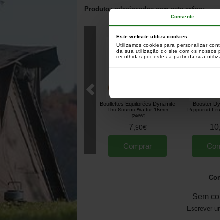
Produtos relacionados com este artigo:
Consentir
Clientes que compr
Este website utiliza cookies
Utilizamos cookies para personalizar con
da sua utilização do site com os nossos
recolhidas por estes a partir da sua utili
Bouillettes Equilibrées Dynamite
Booster Dy
The Source Wafter 15mm
Peppered Fru
[
244568
]
7
10
,
90
€
Comprar
Com
Com
Sem co
Escrever um