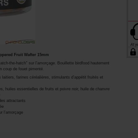
pered Fruit Wafter 15mm
match-the-hatch" sur l’amorçage. Bouillette birdfood hautement
un coup de fouet pimenté.
aitiers, farines céréalières, stimulants d’appétit fruités et
s, huiles essentielles de fruits et poivre noir, huile de chanvre
e
des attractants
née
ur l’amorçage