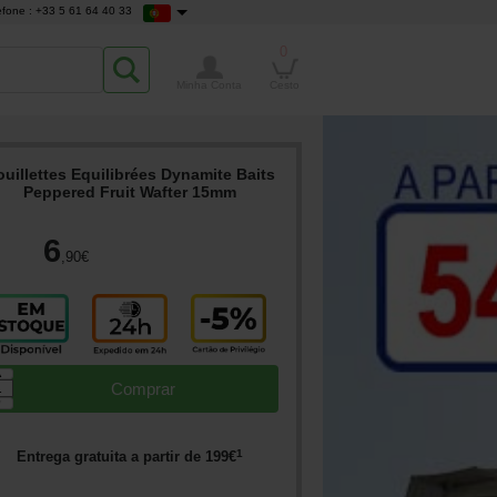
efone : +33 5 61 64 40 33
0
Minha Conta
Cesto
uillettes Equilibrées Dynamite Baits
Peppered Fruit Wafter 15mm
6
,90
€
▲
Comprar
▼
1
Entrega gratuita a partir de
199
€