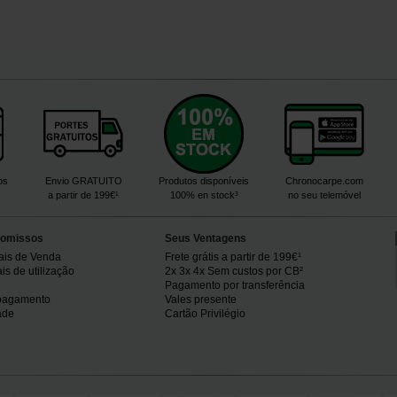
os
Envio GRATUITO
Produtos disponíveis
Chronocarpe.com
a partir de 199€¹
100% en stock³
no seu telemóvel
omissos
Seus Ventagens
ais de Venda
Frete grátis a partir de 199€¹
s de utilização
2x 3x 4x Sem custos por CB²
Pagamento por transferência
pagamento
Vales presente
ade
Cartão Privilégio