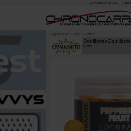
100% EM ESTOQUE
Exped
Página inicial
»
Iscos
»
Wafters
Bouillettes Equilibr
[
244563
]