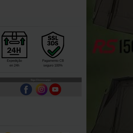
Expedição
Pagamento CB
en 24h
seguro 100%
Siga Chronocarpa