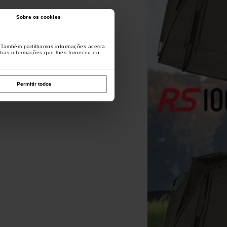
Sobre os cookies
o. Também partilhamos informações acerca
utras informações que lhes forneceu ou
Permitir todos
ynamite Baits Balde 11L com
Dynamite Baits Frenzied Chilli
Carp Spirit Gravity Lea
Tigela
Hempseed 2.5l
90cm Montagem (por 3)
[
215868
]
[
241331
]
14
22
10
16
,
40
€
,
90
€
,
40
€
,
40
€
Comprar
Comprar
Comprar