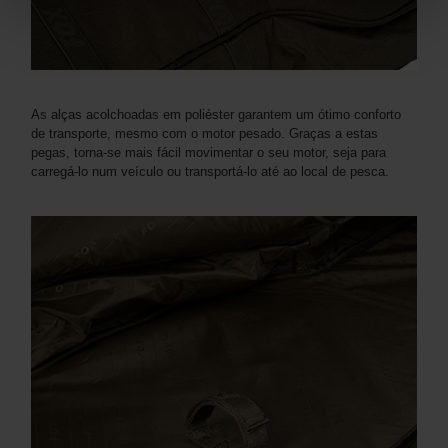
As alças acolchoadas em poliéster garantem um ótimo conforto
de transporte, mesmo com o motor pesado. Graças a estas
pegas, torna-se mais fácil movimentar o seu motor, seja para
carregá-lo num veículo ou transportá-lo até ao local de pesca.