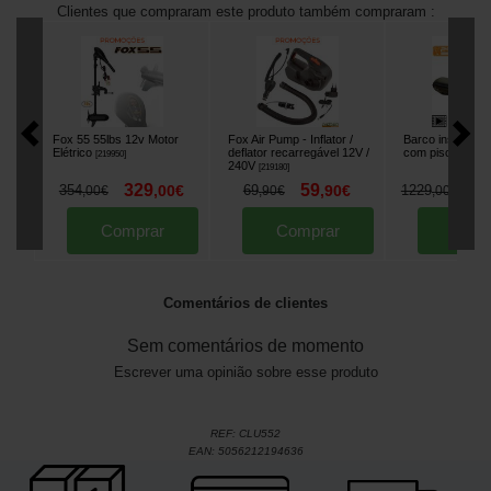
Clientes que compraram este produto também compraram :
Fox 55 55lbs 12v Motor
Fox Air Pump - Inflator /
Barco insufláve
Elétrico
deflator recarregável 12V /
com piso de ar
[
219950
]
[
240V
[
219180
]
329
59
1
354
,
00
€
69
,
90
€
1229
,
00
€
,
90
€
,
00
€
Comprar
Comprar
Comp
Comentários de clientes
Sem comentários de momento
Escrever uma opinião sobre esse produto
REF:
CLU552
EAN:
5056212194636