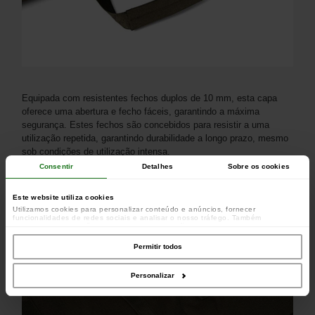
Equipada com resistentes fechos duplos de 10 mm, esta capa
oferece uma abertura e fecho fáceis, garantindo a máxima
segurança. Estes fechos são concebidos para resistir a uma
utilização repetida, garantindo durabilidade a longo prazo, mesmo
sob condições de utilização intensa.
Consentir
Detalhes
Sobre os cookies
Este website utiliza cookies
Utilizamos cookies para personalizar conteúdo e anúncios, fornecer
funcionalidades de redes sociais e analisar o nosso tráfego. Também
partilhamos informações acerca da sua utilização do site com os nossos
parceiros de redes sociais, de publicidade e de análise, que as podem combinar
com outras informações que lhes forneceu ou recolhidas por estes a partir da
Permitir todos
sua utilização dos respetivos serviços.
Personalizar