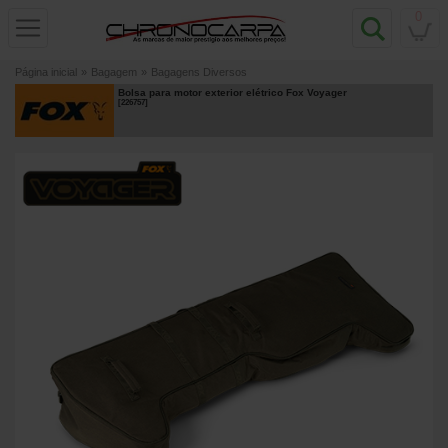
0
Página inicial
»
Bagagem
»
Bagagens Diversos
Bolsa para motor exterior elétrico Fox Voyager
[
226757
]