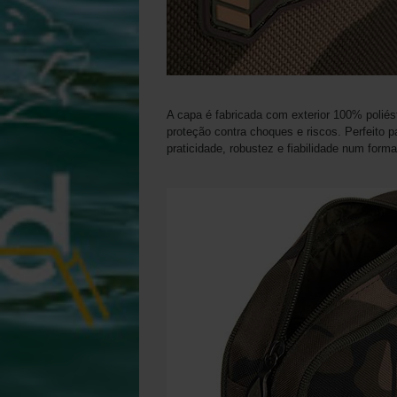
A capa é fabricada com exterior 100% poliéste
proteção contra choques e riscos. Perfeito 
praticidade, robustez e fiabilidade num form