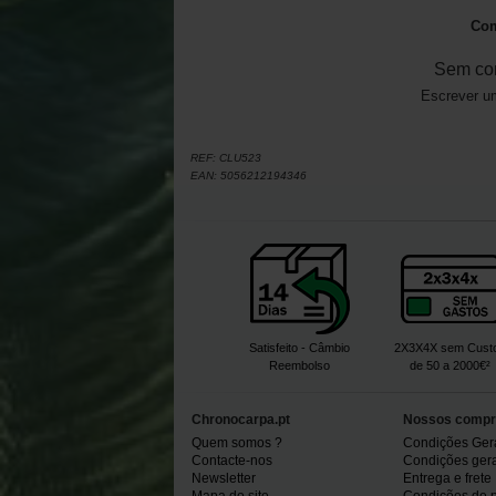
Com
Sem co
Escrever um
REF:
CLU523
EAN:
5056212194346
Satisfeito - Câmbio
2X3X4X sem Cust
Reembolso
de 50 a 2000€²
Chronocarpa.pt
Nossos compr
Quem somos ?
Condições Ger
Contacte-nos
Condições gerai
Newsletter
Entrega e frete