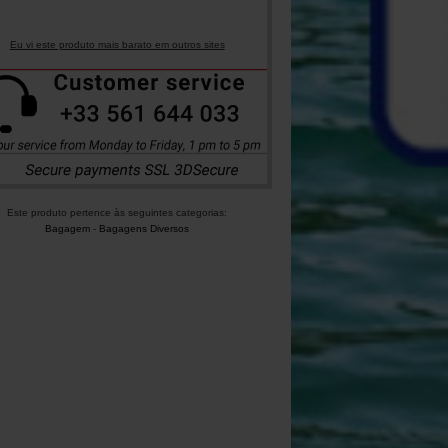
Eu vi este produto mais barato em outros sites
Este produto pertence às seguintes categorias:
Bagagem
-
Bagagens Diversos