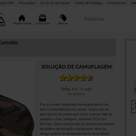
ição 24H°
Frete grátis¹
2X 3X 4X sem taxas²
Cartão de Privilégio
Contacte-nos
Tel
Marcas
Página inicial
Categorias
amolite
Nota: 4.4 - 4 voto
Ver opiniões
Fox é a maior distribuidor de equipamentos de
pesca especializada em carpas. Quem são os
pescadores de carpa que nunca ouviram falar de
produtos como Swingers, sistemas FOX box,
Microns. Esta é a prova de um desejo permanente
de política de inovação e progresso, tanto no
design quanto no desenvolvimento de produtos.