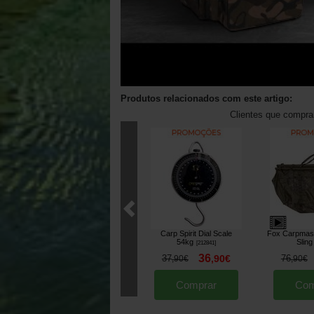
Produtos relacionados com este artigo:
Clientes que compr
Carp Spirit Dial Scale
Fox Carpmas
54kg
Sling
[
212841
]
36
37
,
90
€
76
,
90
€
,
90
€
Comprar
Com