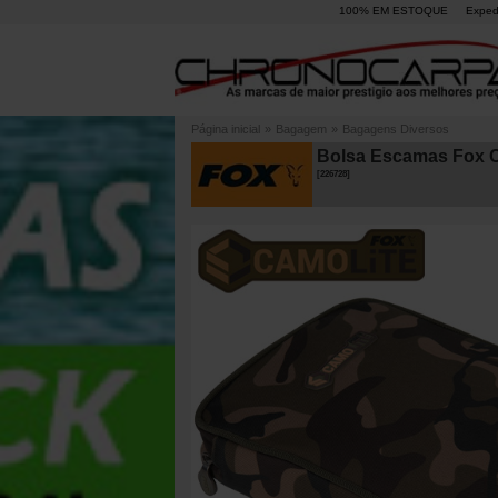
100% EM ESTOQUE
Exped
Página inicial
»
Bagagem
»
Bagagens Diversos
Bolsa Escamas Fox C
[
226728
]