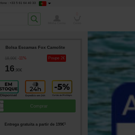
efone : +33 5 61 64 40 33
0
Minha Conta
Cesto
Bolsa Escamas Fox Camolite
-
11
%
Poupe
2
€
18
,90
€
16
,90
€
▲
Comprar
▼
1
Entrega gratuita a partir de
199
€