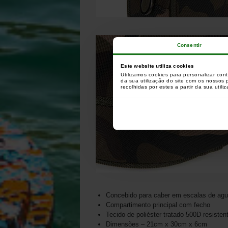
Consentir
Este website utiliza cookies
Utilizamos cookies para personalizar con
da sua utilização do site com os nossos
recolhidas por estes a partir da sua utili
Concebido para caber em escalas de agu
Compartimento principal com fecho
Tecido de poliéster tratado 500D resiste
Dimensões – 21cm x 30cm x 6cm