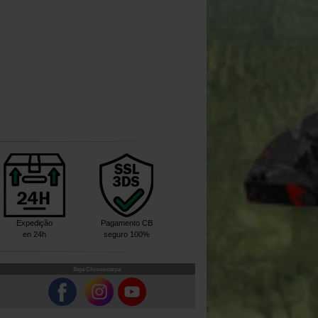
Expedição
Pagamento CB
en 24h
seguro 100%
Siga Chronocarpa