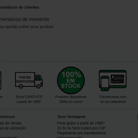
entários de clientes
mentários de momento
a opinião sobre esse produto
os
Envio GRATUITO
Produtos disponíveis
Chronocarpe.com
a partir de 199€¹
100% en stock³
no seu telemóvel
omissos
Seus Ventagens
ais de Venda
Frete grátis a partir de 199€¹
s de utilização
2x 3x 4x Sem custos por CB²
Pagamento por transferência