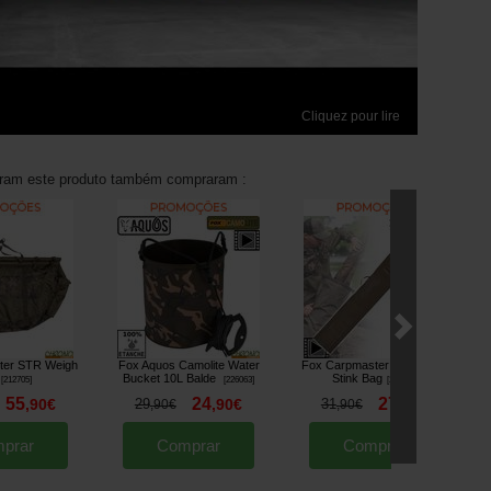
Cliquez pour lire
aram este produto também compraram :
ter STR Weigh
Fox Aquos Camolite Water
Fox Carpmaster Welded XL
Ca
Bucket 10L Balde
Stink Bag
[
212705
]
[
226063
]
[
226367
]
55
24
27
,
90
€
29
,
90
€
31
,
90
€
,
90
€
,
90
€
prar
Comprar
Comprar