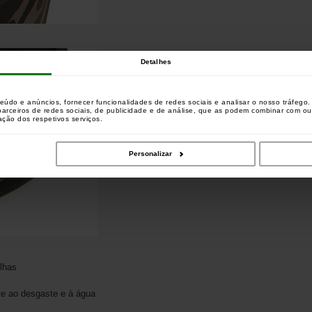
Detalhes
teúdo e anúncios, fornecer funcionalidades de redes sociais e analisar o nosso tráfeg
 parceiros de redes sociais, de publicidade e de análise, que as podem combinar com o
zação dos respetivos serviços.
Personalizar
lhas
nte ao desgaste e à água