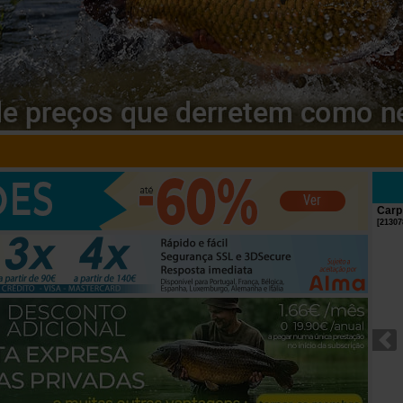
Biwy Ccarp Home Carper 2 lugares (Biwy +
Carp
Sobreteto)
[
21307
[
esc17809
]