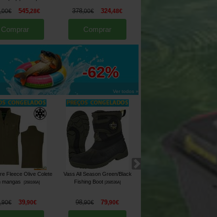
545
378
324
638
439
,
00
€
,
28
€
,
00
€
,
48
€
,
00
€
,
68
€
Comprar
Comprar
Comprar
até
-62%
Ver todos »
re Fleece Olive Colete
Vass All Season Green/Black
Fox Women Zipped
 mangas
Fishing Boot
Hoodie
[
268166A
]
[
268536A
]
[
268406A
]
39
98
79
44
36
,
90
€
,
90
€
,
90
€
,
90
€
,
90
€
,
90
€