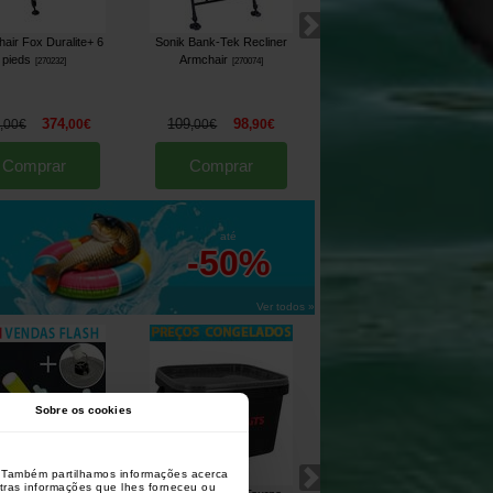
air Fox Duralite+ 6
Sonik Bank-Tek Recliner
Nash Car Air Freshener
[
261057A
]
pieds
Armchair
[
270232
]
[
270074
]
3
3
,
90
€
,
40
€
374
109
98
,
00
€
,
00
€
,
00
€
,
90
€
Comprar
Comprar
Comprar
até
-50%
Ver todos »
Sobre os cookies
o. Também partilhamos informações acerca
utras informações que lhes forneceu ou