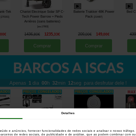
ank-Tek
Chariot Electrique Solar SP C-
Batterie Trakker 48K Power
Bed Ch
Tech Power Barrow + Pieds
Pack
[
270161
]
[
214487
]
Arrières (sans batteries)
[
esc17903
]
1436
1235
209
149
439
,
00
€
,
80
€
,
33
€
,
00
€
,
00
€
Comprar
Comprar
Apenas
1
dia
00
h
32
min
08
seg
para desfrutar dele !
Detalhes
teúdo e anúncios, fornecer funcionalidades de redes sociais e analisar o nosso tráfeg
 parceiros de redes sociais, de publicidade e de análise, que as podem combinar com o