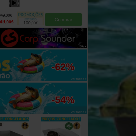
349
109
,
00
€
,
00
€
Comprar
49
69
,
00
€
,
90
€
100
39
,
00
€
,
10
€
até
-62%
Ver todos »
até
-54%
Ver todos »