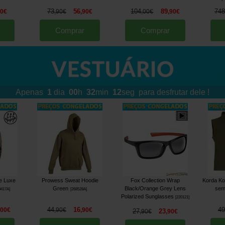
73
56
104
89
748
90
€
,
90
€
,
90
€
,
00
€
,
90
€
Comprar
Comprar
Apenas
1
dia
00
h
32
min
08
seg
para desfrutar dele !
e Luxe
Prowess Sweat Hoodie
Fox Collection Wrap
Korda Ko
Green
Black/Orange Grey Lens
sem
9417A
]
[
268528A
]
Polarized Sunglasses
[
220121
]
44
16
49
,
00
€
,
90
€
,
90
€
27
23
,
90
€
,
90
€