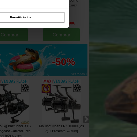
 Atrotube Telescopic
Balde Starbaits Tourno
Epandeur Bait Boat Pod Wubs-
30m Full kit Amarelo +
Quadrado 13L
X pour Anatec Mono S
[
226793
]
[
213120A
]
Tube V3 Vermelho +
uporte
[
esc15569
]
Permitir todos
189
169
,
00
€
,
00
€
1
91
13
11
,
20
€
,
87
€
,
90
€
,
90
€
Comprar
Comprar
Comprar
até
-50%
Ver todos »
 Big Baitrunner XTB
Moulinet Nash LRX 10000 (les
Nash Air Force F20 50mm Rod
ngcast Carretel Free
2)
+ Presente
13' 3.75lbs Vara (x2)
[
esc18302
]
[
esc17166
]
ool (x2)
[
esc14851
]