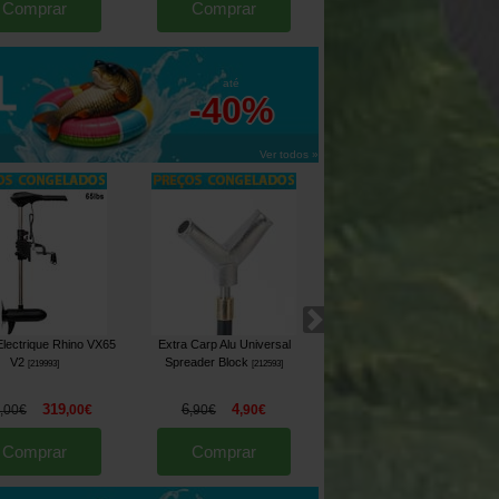
Comprar
Comprar
Comprar
até
-40%
Ver todos »
lectrique Rhino VX65
Extra Carp Alu Universal
Housse pour Peson Nash
V2
Spreader Block
Subterfuge Hi Protect Scales
[
219993
]
[
212593
]
Pouch
[
226816
]
319
6
4
39
32
,
00
€
,
00
€
,
90
€
,
90
€
,
90
€
,
90
€
Comprar
Comprar
Comprar