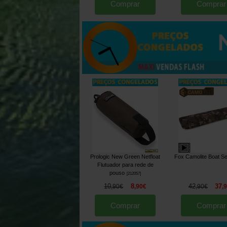
Comprar
Comprar
Prologic New Green Netfloat
Fox Camolite Boat S
Flutuador para rede de
pouso
[
212057
]
10
8
42
37
,
90
€
,
90
€
,
90
€
,
Comprar
Comprar