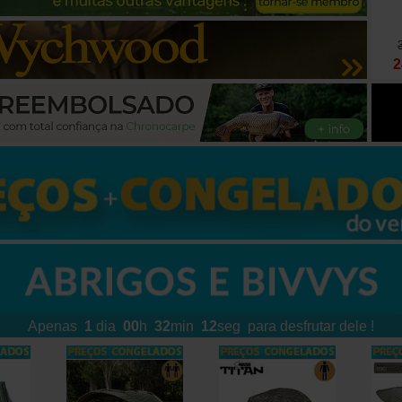
498
,
00
€
Comprar
349
2
,
00
€
149
,
00
€
Apenas
1
dia
00
h
32
min
08
seg
para desfrutar dele !