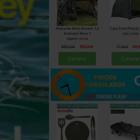
Anaconda Moon Breaker 3.2
Carp Zoom Practic 
Extension Bivvy 2
man
[
217409
]
lugares
[
217133
]
389
364
77
64
,
00
€
,
00
€
,
90
€
,
Comprar
Comprar