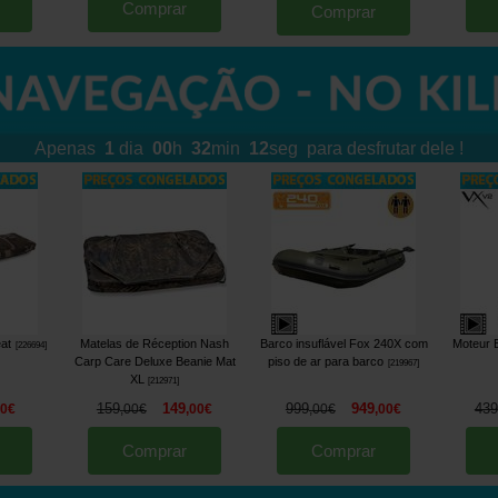
Comprar
Comprar
Apenas
1
dia
00
h
32
min
08
seg
para desfrutar dele !
eat
Matelas de Réception Nash
Barco insuflável Fox 240X com
Moteur E
[
226694
]
Carp Care Deluxe Beanie Mat
piso de ar para barco
[
219967
]
XL
[
212971
]
159
149
999
949
439
90
€
,
00
€
,
00
€
,
00
€
,
00
€
Comprar
Comprar