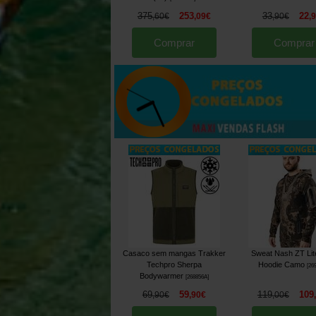
375
253
33
22
,
60
€
,
09
€
,
90
€
,
Comprar
Comprar
Casaco sem mangas Trakker
Sweat Nash ZT Lit
Techpro Sherpa
Hoodie Camo
[
26
Bodywarmer
[
268856A
]
69
59
119
109
,
90
€
,
90
€
,
00
€