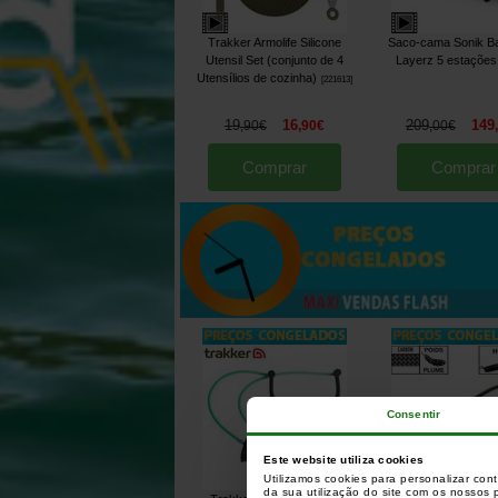
Trakker Armolife Silicone
Saco-cama Sonik B
Utensil Set (conjunto de 4
Layerz 5 estações
Utensílios de cozinha)
[
221613
]
19
16
209
149
,
90
€
,
90
€
,
00
€
Comprar
Comprar
Consentir
Este website utiliza cookies
Utilizamos cookies para personalizar con
da sua utilização do site com os nossos