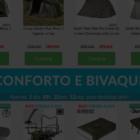
Bivvy 1
Ccarp Starter Plus Bivvy 2
Nash Titan Hide Pro Camo XL
Sonik SK
lugares
1 man (Overwrap only)
(Vapo
[
217089
]
[
217444
]
234
184
389
329
10
90
€
,
00
€
,
00
€
,
00
€
,
00
€
Comprar
Comprar
Apenas
1
dia
00
h
32
min
08
seg
para desfrutar dele !