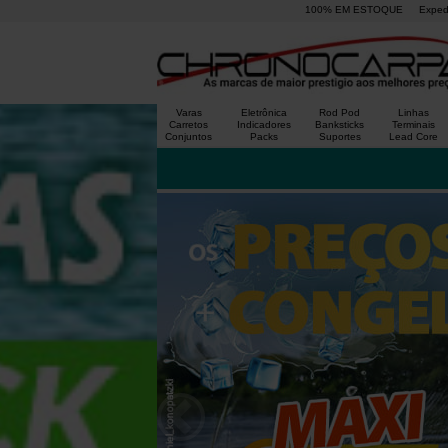
100% EM ESTOQUE
Exped
Varas
Eletrônica
Rod Pod
Linhas
Carretos
Indicadores
Banksticks
Terminais
Conjuntos
Packs
Suportes
Lead Core