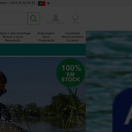
efone : +33 5 61 64 40 33
0
Minha Conta
Cesto
gets e alta tecnologia
Engodagem
Liquidação
Barcos a Iscas
Iscos
Novos produtos
Navegação
Preparação
Occasion