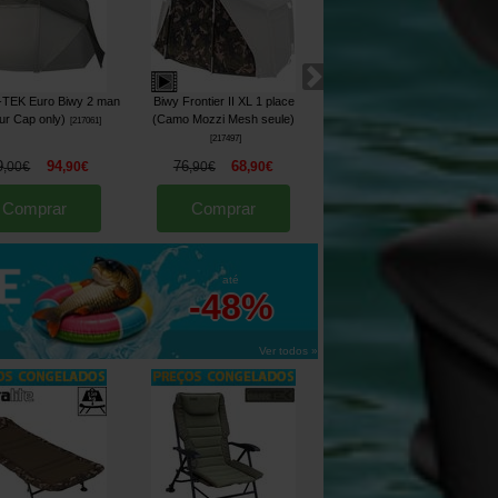
-TEK Euro Biwy 2 man
Biwy Frontier II XL 1 place
Nash Bank Life Multi Tarp
ur Cap only)
(Camo Mozzi Mesh seule)
Camo
[
217061
]
[
217156
]
[
217497
]
9
94
76
68
129
109
,
00
€
,
90
€
,
90
€
,
90
€
,
00
€
,
00
€
Comprar
Comprar
Comprar
até
-48%
Ver todos »