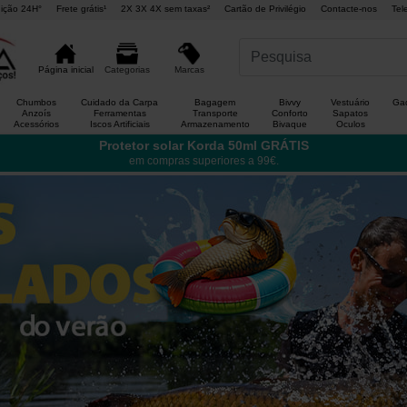
ição 24H°
Frete grátis¹
2X 3X 4X sem taxas²
Cartão de Privilégio
Contacte-nos
Tel
Marcas
Página inicial
Categorias
Chumbos
Cuidado da Carpa
Bagagem
Bivvy
Vestuário
Gad
Anzoís
Ferramentas
Transporte
Conforto
Sapatos
Acessórios
Iscos Artificiais
Armazenamento
Bivaque
Oculos
Protetor solar Korda 50ml GRÁTIS
em compras superiores a 99€.