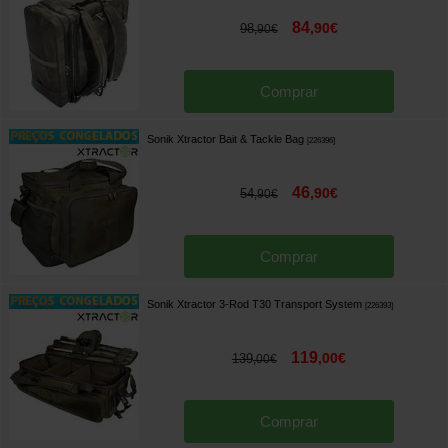
84
,
90
€
98
,
90
€
Comprar
Sonik Xtractor Bait & Tackle Bag
[
226396
]
46
,
90
€
54
,
90
€
Comprar
Sonik Xtractor 3-Rod T30 Transport System
[
226393
]
119
,
00
€
139
,
00
€
Comprar