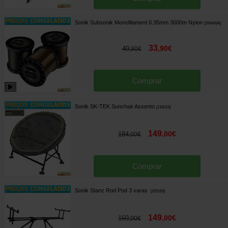
Sonik Subsonik Monofilament 0.35mm 3000m Nylon
[
206449A
]
33
,
90
€
49
,
90
€
Comprar
Sonik SK-TEK Sunchair Assento
[
216019
]
149
,
00
€
184
,
00
€
Comprar
Sonik Stanz Rod Pod 3 varas
[
205160
]
149
,
00
€
169
,
00
€