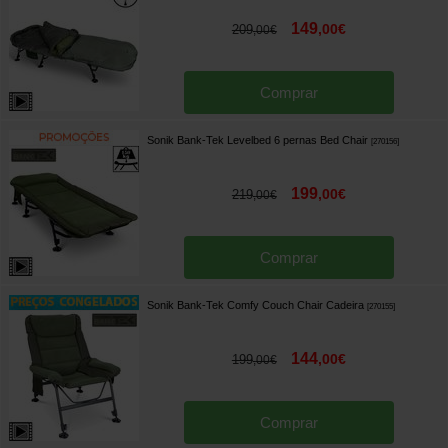
149
,
00
€
209
,
00
€
Comprar
Sonik Bank-Tek Levelbed 6 pernas Bed Chair
[
270156
]
199
,
00
€
219
,
00
€
Comprar
Sonik Bank-Tek Comfy Couch Chair Cadeira
[
270155
]
144
,
00
€
199
,
00
€
Comprar