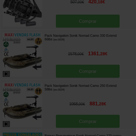
420
,
18
€
507
,
00
€
Comprar
Pack Navigation Sonik Nomad Camo 330 Extend
66lbs
[
esc18226
]
1361
,
28
€
1578
,
00
€
Comprar
Pack Navigation Sonik Nomad Camo 250 Extend
58lbs
[
esc18224
]
881
,
28
€
1068
,
00
€
Comprar
Bateau Pneumatique Sonik Nomad Camo 270