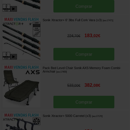
Comprar
Sonik Xtractor+ 6' 3lbs Full Cork Vara (x3)
[
esc17471
]
183
,
02
€
224
,
70
€
Comprar
Pack Bed Level Chair Sonik AXS Memory Foam Combi-
Armchair
[
esc17400
]
382
,
08
€
533
,
00
€
Comprar
Sonik Xtractor+ 5000 Carretel (x3)
[
esc17170
]