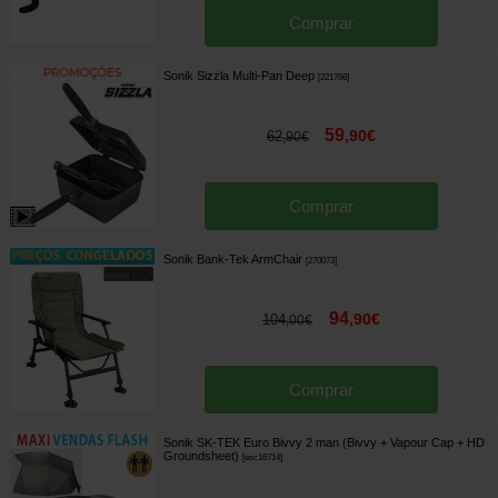
Comprar
Sonik Sizzla Multi-Pan Deep
[
221766
]
59
,
90
€
62
,
90
€
Comprar
Sonik Bank-Tek ArmChair
[
270073
]
94
,
90
€
104
,
00
€
Comprar
Sonik SK-TEK Euro Bivvy 2 man (Bivvy + Vapour Cap + HD
Groundsheet)
[
esc16714
]