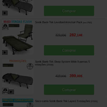
Comprar
Sonik Bank-Tek Levelbed Armchair Pack
[
esc17831
]
282
,
14
€
323
,
00
€
Comprar
Sonik Bank-Tek Sleep System Wide 8 pernas 5
estações
[
270166
]
399
,
00
€
419
,
00
€
Comprar
Saco-cama Sonik Bank-Tek Layerz 5 estações
[
270161
]