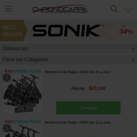
0
até
-34%
Ordenar por
>
Filtrar por Categorias
>
Moulinet Sonik Maglev 18000 (les 4)
[
esc18502
]
621
,
92
€
756
,
00
€
Comprar
Moulinet Sonik Maglev 14000 (les 3)
[
esc18498
]