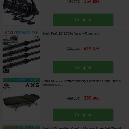
154
,
82
€
194
,
70
€
Comprar
Sonik Kraft 12' 3.75lbs Vara (x4)
[
esc17278
]
419
,
52
€
536
,
00
€
Comprar
Sonik AXS SS Comfort Memory Foam Bed Chair 6 feet 5
seasons
[
270114
]
369
,
00
€
499
,
00
€
Comprar
Sonik AXS Levelbed Comfort Memory Foam Bed Chair 6