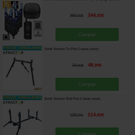
344
,
00
€
359
,
00
€
Comprar
Sonik Xtractor Tri-Pod 2 varas
[
205649
]
46
,
90
€
54
,
90
€
Comprar
Sonik Xtractor Rod Pod 2 varas
[
205650
]
114
,
00
€
139
,
00
€
Comprar