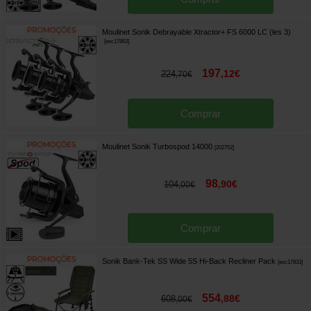
Moulinet Sonik Debrayable Xtractor+ FS 6000 LC (les 3)
[
esc17863
]
197
,
12
€
224
,
70
€
Comprar
Moulinet Sonik Turbospod 14000
[
202752
]
98
,
90
€
104
,
00
€
Comprar
Sonik Bank-Tek SS Wide 5S Hi-Back Recliner Pack
[
esc17833
]
554
,
88
€
608
,
00
€