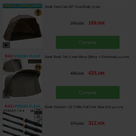
Sonik Opti-Cam 60" Oval Brolly
[
217993
]
169
,
00
€
259
,
00
€
Comprar
Sonik Bank-Tek 2 man Bivvy (Bivvy + Overwrap)
[
esc17550
]
425
,
28
€
488
,
00
€
Comprar
Sonik Xtractor+ 10' 3.5lbs Full Cork Vara (x4)
[
esc17478
]
312
,
43
€
379
,
60
€