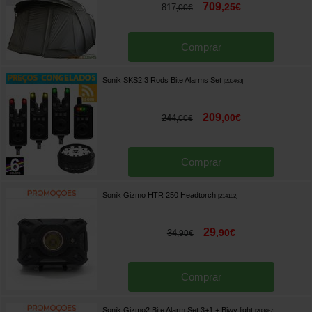
709
,
25
€
817
,
00
€
Comprar
Sonik SKS2 3 Rods Bite Alarms Set
[
203463
]
209
,
00
€
244
,
00
€
Comprar
Sonik Gizmo HTR 250 Headtorch
[
214192
]
29
,
90
€
34
,
90
€
Comprar
Sonik Gizmo2 Bite Alarm Set 3+1 + Biwy light
[
203467
]