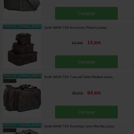
Comprar
Sonik BANK-TEK Accessory Pouch
[
226408A
]
14
,
90
€
16
,
90
€
Comprar
Sonik BANK-TEK Carryall Camo Medium
[
226405
]
84
,
90
€
98
,
90
€
Comprar
Sonik BANK-TEK Ruckbag Camo Mochila
[
226403
]