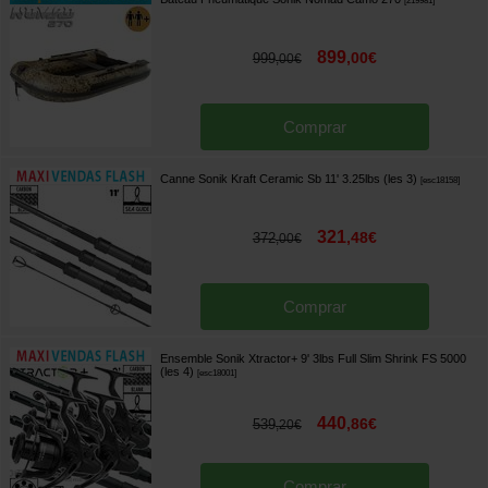
[
219981
]
899
,
00
€
999
,
00
€
Comprar
Canne Sonik Kraft Ceramic Sb 11' 3.25lbs (les 3)
[
esc18158
]
321
,
48
€
372
,
00
€
Comprar
Ensemble Sonik Xtractor+ 9' 3lbs Full Slim Shrink FS 5000
(les 4)
[
esc18001
]
440
,
86
€
539
,
20
€
Comprar