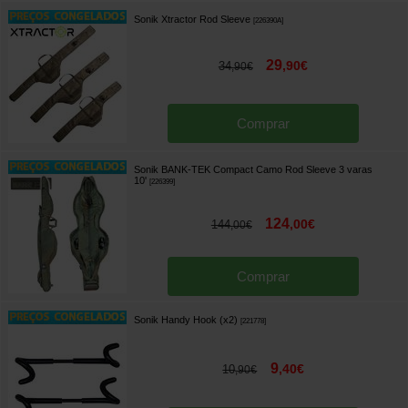
Sonik Xtractor Rod Sleeve
[
226390A
]
29
,
90
€
34
,
90
€
Comprar
Sonik BANK-TEK Compact Camo Rod Sleeve 3 varas
10'
[
226399
]
124
,
00
€
144
,
00
€
Comprar
Sonik Handy Hook (x2)
[
221778
]
9
,
40
€
10
,
90
€