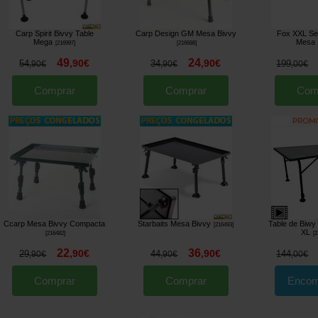
Carp Spirit Bivvy Table
Carp Design GM Mesa Bivvy
Fox XXL Se
Mega
Mesa
[
216997
]
[
216688
]
49
24
,
90
€
,
90
€
54
34
199
,
90
€
,
90
€
,
00
€
Comprar
Comprar
Com
Ccarp Mesa Bivvy Compacta
Starbaits Mesa Bivvy
Table de Biwy
[
216493
]
XL
[
216482
]
[
2
22
36
,
90
€
,
90
€
29
44
144
,
90
€
,
90
€
,
00
€
Comprar
Comprar
Encom