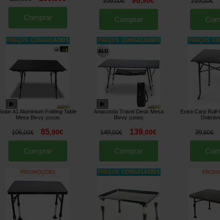
98
,
90
€
109
219
,
00
€
,
00
€
Comprar
Comprar
Com
Solar A1 Aluminium Folding Table
Anaconda Travel Desk Mesa
Extra Carp Roll
Mesa Bivvy
Bivvy
Dobráve
[
216106
]
[
216066
]
85
139
,
90
€
,
00
€
106
149
39
,
00
€
,
00
€
,
90
€
Comprar
Comprar
Com