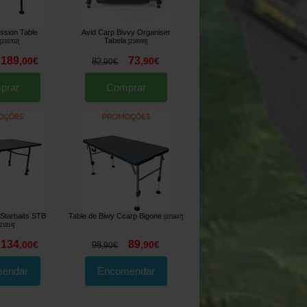
ssion Table
Avid Carp Bivvy Organiser
Tabela
[
216702
]
[
216599
]
189
73
,
00
€
,
90
€
82
,
90
€
prar
Comprar
 Starbaits STB
Table de Biwy Ccarp Bigone
[
221847
]
21914
]
134
89
,
00
€
,
90
€
98
,
90
€
endar
Encomendar