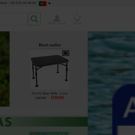
efone : +33 5 61 64 40 33
0
Minha Conta
Cesto
Best-seller
Fox XL Biwy Table
[
221118
]
119
,
00
€
129
,
00
€