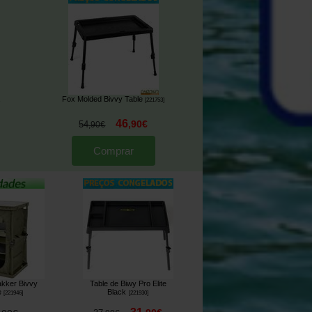
Fox Molded Bivvy Table
[
221753
]
46
,
90
€
54
,
90
€
Comprar
akker Bivvy
Table de Biwy Pro Elite
e
Black
[
221946
]
[
221930
]