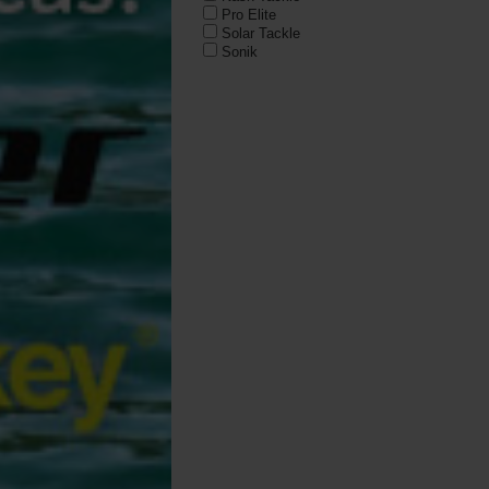
Pro Elite
Solar Tackle
Sonik
Starbaits
Trakker