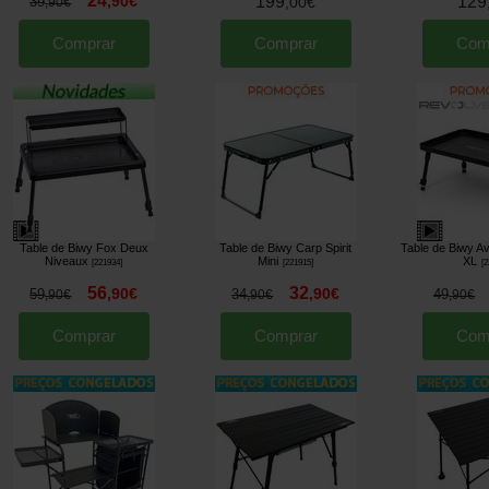
24
,
90
€
199
129
39
,
00
€
,
90
€
Comprar
Comprar
Com
Table de Biwy Fox Deux
Table de Biwy Carp Spirit
Table de Biwy A
Niveaux
Mini
XL
[
221934
]
[
221915
]
[
2
56
32
,
90
€
,
90
€
59
34
49
,
90
€
,
90
€
,
90
€
Comprar
Comprar
Com