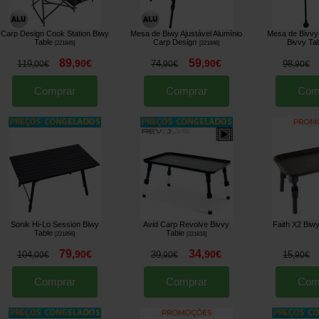
Carp Design Cook Station Biwy
Mesa de Biwy Ajustável Alumínio
Mesa de Bivvy
Table
Carp Design
Bivvy Ta
[
221845
]
[
221846
]
89
59
,
90
€
,
90
€
119
74
98
,
00
€
,
90
€
,
90
€
Comprar
Comprar
Com
Sonik Hi-Lo Session Biwy
Avid Carp Revolve Bivvy
Faith X2 Biw
Table
Table
[
221856
]
[
221818
]
79
34
,
90
€
,
90
€
104
39
15
,
00
€
,
90
€
,
90
€
Comprar
Comprar
Com