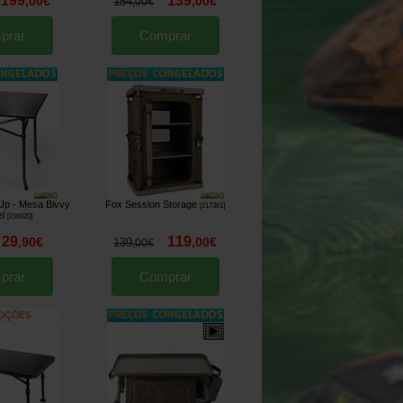
199
139
,
00
€
,
00
€
154
,
00
€
prar
Comprar
-Up - Mesa Bivvy
Fox Session Storage
[
217361
]
l
[
216020
]
29
119
,
90
€
,
00
€
139
,
00
€
prar
Comprar