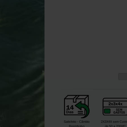
Satisfeito - Câmbio
2X3X4X sem Cust
Reembolso
de 50 a 2000€²