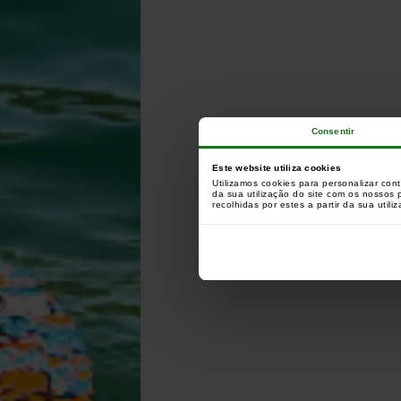
Consentir
Este website utiliza cookies
Utilizamos cookies para personalizar con
da sua utilização do site com os nossos
recolhidas por estes a partir da sua utili