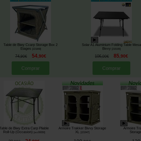
Table de Biwy Ccarp Storage Box 2
Solar A1 Aluminium Folding Table Mesa
Etages
Bivvy
[
221848
]
[
216106
]
54
85
,
90
€
,
90
€
74
106
,
90
€
,
00
€
Comprar
Comprar
Table de Biwy Extra Carp Pliable
Armoire Trakker Bivvy Storage
Armoire Tr
Roll-Up (Occasion)
XL
Storag
[
occ00050
]
[
221947
]