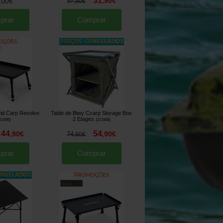
31
,
90
€
,
00
€
37
,
90
€
prar
Comprar
vid Carp Revolve
Table de Biwy Ccarp Storage Box
2 Etages
21895
]
[
221848
]
44
54
,
90
€
,
90
€
74
,
90
€
prar
Comprar