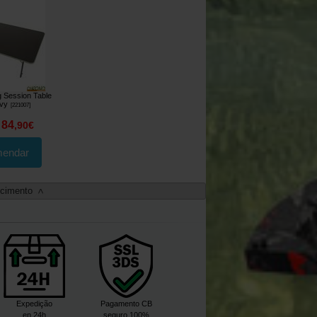
g Session Table
vvy
[
221007
]
84
,
90
€
endar
ecimento
>
Expedição
Pagamento CB
en 24h
seguro 100%