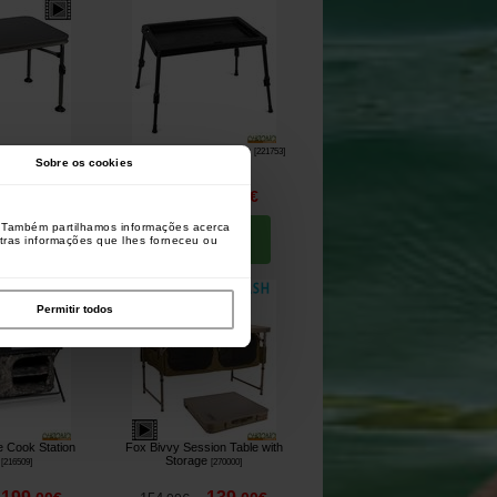
 Table
Fox Molded Bivvy Table
[
221118
]
[
221753
]
Sobre os cookies
119
46
,
00
€
,
90
€
54
,
90
€
o. Também partilhamos informações acerca
prar
Comprar
utras informações que lhes forneceu ou
Permitir todos
e Cook Station
Fox Bivvy Session Table with
Storage
[
216509
]
[
270000
]