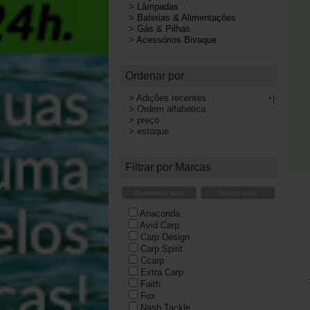
>
Lâmpadas
>
Baterias & Alimentações
>
Gás & Pilhas
>
Acessórios Bivaque
Ordenar por
>
Adições recentes
+|-
>
Ordem alfabética
>
preço
>
estoque
Filtrar por Marcas
Desmarcar tudo
Marcar tudo
Anaconda
Avid Carp
Carp Design
Carp Spirit
Ccarp
Extra Carp
Faith
Fox
Nash Tackle