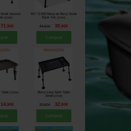
 Sonik Session
907 / 5 000 Mesa de Bivvy Sonik
ble
Bank-Tek
[
221855
]
[
221854
]
71
39
,
90
€
,
90
€
44
,
90
€
prar
Comprar
y Table
Bivvy Carp Spirit Table
[
221834
]
Small
[
270108
]
14
32
,
90
€
,
90
€
33
,
90
€
prar
Comprar