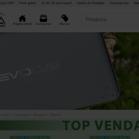
ição 24H°
Frete grátis¹
2X 3X 4X sem taxas²
Cartão de Privilégio
Contacte-nos
Tel
Marcas
Página inicial
Categorias
inicial
»
Categorias
»
Bivaque
»
Tabelas