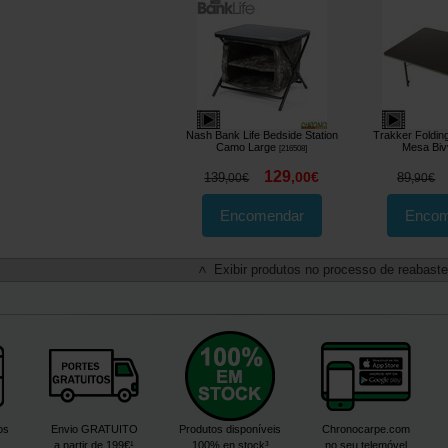
Nash Bank Life Bedside Station
Trakker Foldin
Camo Large
Mesa Bi
[
216508
]
129
,
00
€
139
89
,
00
€
,
90
€
Encomendar
Encom
Exibir produtos no processo de reabast
<
os
Envio GRATUITO
Produtos disponíveis
Chronocarpe.com
a partir de 199€¹
100% en stock³
no seu telemóvel