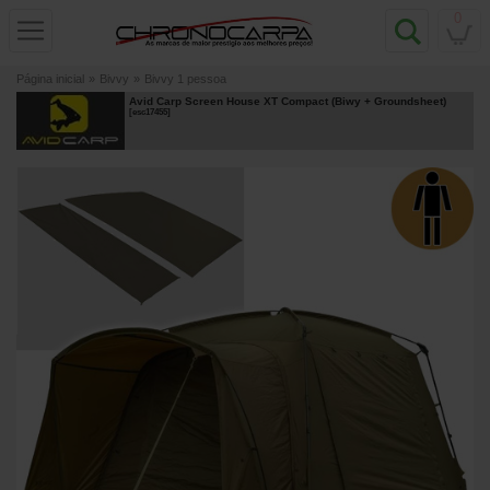
0
Página inicial
»
Bivvy
»
Bivvy 1 pessoa
Avid Carp Screen House XT Compact (Biwy + Groundsheet)
[
esc17455
]