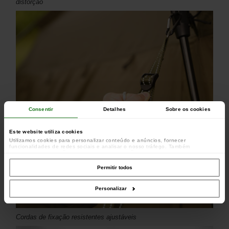
distorção
Consentir
Detalhes
Sobre os cookies
Este website utiliza cookies
Utilizamos cookies para personalizar conteúdo e anúncios, fornecer
funcionalidades de redes sociais e analisar o nosso tráfego. Também
partilhamos informações acerca da sua utilização do site com os nossos
parceiros de redes sociais, de publicidade e de análise, que as podem combinar
com outras informações que lhes forneceu ou recolhidas por estes a partir da
Permitir todos
sua utilização dos respetivos serviços.
Personalizar
Cordas de fixação resistentes ajustáveis