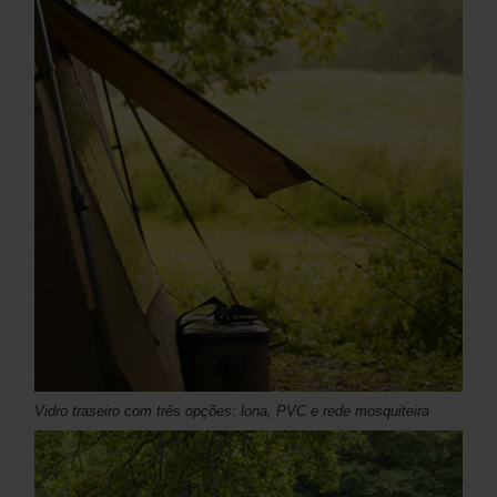
Vidro traseiro com três opções: lona, ​​​​PVC e rede mosquiteira