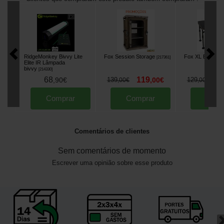
RidgeMonkey Bivvy Lite
Fox Session Storage
Fox XL Biwy Tab
[
217361
]
Elite IR Lâmpada
bivvy
[
214330
]
68
119
1
,
90
€
139
,
00
€
129
,
00
€
,
00
€
Comprar
Comprar
Comp
Comentários de clientes
Sem comentários de momento
Escrever uma opinião sobre esse produto