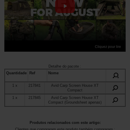
Cliquez pour lire
Detalhe do pacote
:
Quantidade
Ref
Nome
+
1
x
217841
Avid Carp Screen House XT
Compact
1
x
217845
Avid Carp Screen House XT
Compact (Groundsheet apenas)
Produtos relacionados com este artigo:
Clientes que compraram este produto também compraram :