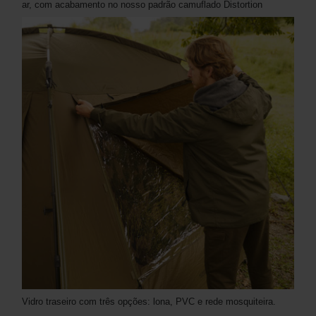
ar, com acabamento no nosso padrão camuflado Distortion
Vidro traseiro com três opções: lona, ​​​​PVC e rede mosquiteira.