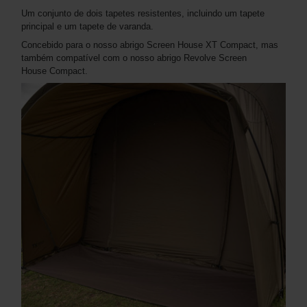
Um conjunto de dois tapetes resistentes, incluindo um tapete
principal e um tapete de varanda.
Concebido para o nosso abrigo Screen House XT Compact, mas
também compatível com o nosso abrigo Revolve Screen
House Compact.