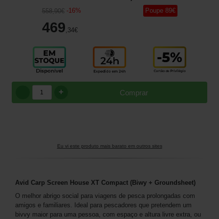
-
16
%
Poupe
89
€
558
,90
€
469
,34
€
+
Comprar
Eu vi este produto mais barato em outros sites
Avid Carp Screen House XT
Compact (Biwy + Groundsheet)
O melhor abrigo social para viagens de pesca prolongadas com
amigos e familiares. Ideal para pescadores que pretendem um
bivvy maior para uma pessoa, com espaço e altura livre extra, ou