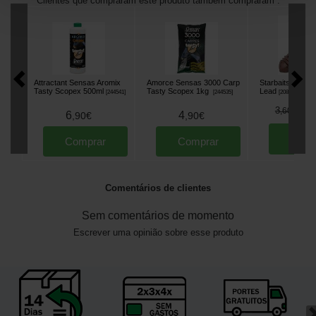
Clientes que compraram este produto também compraram :
Attractant Sensas Aromix
Amorce Sensas 3000 Carp
Starbaits Paste
Tasty Scopex 500ml
Tasty Scopex 1kg
Lead
[
244541
]
[
244535
]
[
208993A
]
2
3
,
60
€
6
4
,
90
€
,
90
€
Comp
Comprar
Comprar
Comentários de clientes
Sem comentários de momento
Escrever uma opinião sobre esse produto