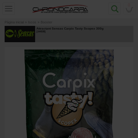
0
Página inicial
»
Iscos
»
Booster
Attractant Sensas Carpix Tasty Scopex 300g
[
244538
]