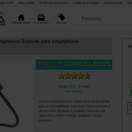
ição 24H°
Frete grátis¹
2X 3X 4X sem taxas²
Cartão de Privilégio
Contacte-nos
Tel
Marcas
Página inicial
Categorias
pressor Suporte para smartphone
A
Nota: 4.3 - 8 voto
Ver opiniões
marca reconhecida por muitos anos na Alemanha
para a sua fiabilidade, Anaconda meta constante é
desenvolver técnicas e produtos robustos que
oferecem a melhor relação qualidade / preço
possível.