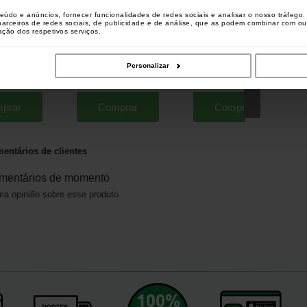
teúdo e anúncios, fornecer funcionalidades de redes sociais e analisar o nosso tráfeg
 parceiros de redes sociais, de publicidade e de análise, que as podem combinar com o
zação dos respetivos serviços.
lancer Tab Lock
Beauty Carp Opener
Anaconda Session Tackle
[
221731
]
ltimédia
Box
[
226098
]
[
210175
]
Personalizar
27
7
19
,
80
€
9
,
90
€
24
,
90
€
,
90
€
,
90
€
prar
Comprar
Comprar
entários de clientes
mentários de momento
a opinião sobre esse produto