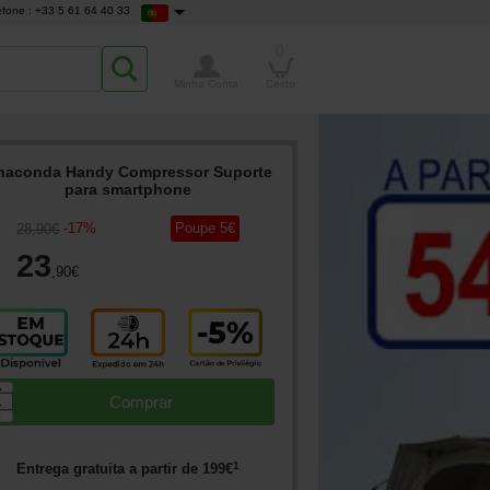
efone : +33 5 61 64 40 33
0
Minha Conta
Cesto
naconda Handy Compressor Suporte
para smartphone
-
17
%
Poupe
5
€
28
,90
€
23
,90
€
▲
Comprar
▼
1
Entrega gratuita a partir de
199
€