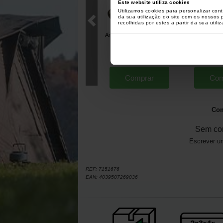
Este website utiliza cookies
Utilizamos cookies para personalizar con
da sua utilização do site com os nossos
recolhidas por estes a partir da sua utili
Anaconda Chair Butler Table
Anaconda Free
para Bedchair/ Level
Pouch Saco Mu
chair
[
216062
]
36
44
,
90
€
44
,
90
€
,
90
€
Comprar
Com
Com
Sem co
Escrever um
REF:
7151676
EAN:
4039507269036