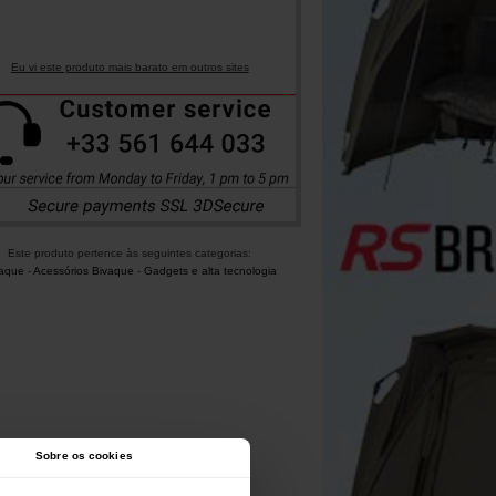
Eu vi este produto mais barato em outros sites
Este produto pertence às seguintes categorias:
vaque
-
Acessórios Bivaque
-
Gadgets e alta tecnologia
Sobre os cookies