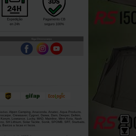
Expedição
Pagamento CB
en 24h
seguro 100%
Siga Chronocarpa
giadas.
Alpen Camping
,
Anaconda
,
Anatec
,
Aqua Products
,
nocarpe
,
Crewsaver
,
Cygnet
,
Daiwa
,
Dam
,
Deeper
,
Delkim
,
,
Korum
,
Lowrance
,
Lucky
,
MAD
,
Mainline
,
Minn Kota
,
Nash
ano
,
SH Lithium
,
Solar Tackle
,
Sonik
,
SPOMB
,
SRT
,
Starbaits
,
y
,
Barcos a Iscas
et
Iscos
.