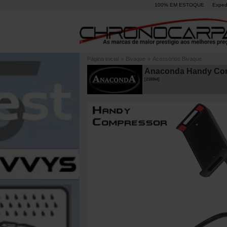
100% EM ESTOQUE
Exped
Página inicial
»
Bivaque
»
Acessórios Bivaque
Anaconda Handy Com
[
216064
]