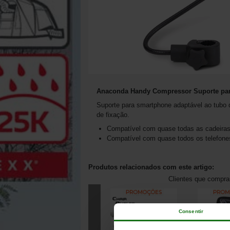
Anaconda Handy Compressor Suporte pa
Suporte para smartphone adaptável ao tubo 
de fixação.
Compatível com quase todas as cadeiras
Compatível com quase todos os telefone
Produtos relacionados com este artigo:
Clientes que compr
Consentir