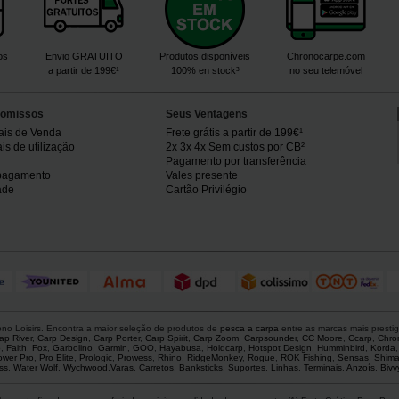
os
Envio GRATUITO
Produtos disponíveis
Chronocarpe.com
a partir de 199€¹
100% en stock³
no seu telemóvel
omissos
Seus Ventagens
ais de Venda
Frete grátis a partir de 199€¹
s de utilização
2x 3x 4x Sem custos por CB²
Pagamento por transferência
pagamento
Vales presente
ade
Cartão Privilégio
o Loisirs. Encontra a maior seleção de produtos de
pesca a carpa
entre as marcas mais presti
ap River
,
Carp Design
,
Carp Porter
,
Carp Spirit
,
Carp Zoom
,
Carpsounder
,
CC Moore
,
Ccarp
,
Chro
p
,
Faith
,
Fox
,
Garbolino
,
Garmin
,
GOO
,
Hayabusa
,
Holdcarp
,
Hotspot Design
,
Humminbird
,
Korda
ower Pro
,
Pro Elite
,
Prologic
,
Prowess
,
Rhino
,
RidgeMonkey
,
Rogue
,
ROK Fishing
,
Sensas
,
Shim
ss
,
Water Wolf
,
Wychwood
.
Varas
,
Carretos
,
Banksticks
,
Suportes
,
Linhas
,
Terminais
,
Anzoís
,
Bivv