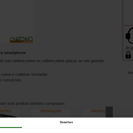
ra smartphone
da sua cadeira-cama ou cadeira plana graças ao seu grampo
Bi
-cama e cadeiras niveladas
s comerciais
aram este produto também compraram :
Detalhes