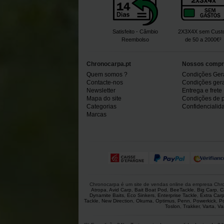
Satisfeito - Câmbio
2X3X4X sem Cust
Reembolso
de 50 a 2000€²
Chronocarpa.pt
Nossos compr
Quem somos ?
Condições Ger
Contacte-nos
Condições gerai
Newsletter
Entrega e frete
Mapa do site
Condições de 
Categorias
Confidencialid
Marcas
Chronocarpa é um site de vendas online da empresa Chron
Atropa
,
Avid Carp
,
Bait Boat Pod
,
BeeTackle
,
Big Carp
,
C
Dynamite Baits
,
Eco Sinkers
,
Enterprise Tackle
,
Extra Car
Tackle
,
New Direction
,
Okuma
,
Optimus
,
Penn
,
Powerkick
,
P
Toslon
,
Trakker
,
Varta
,
Va