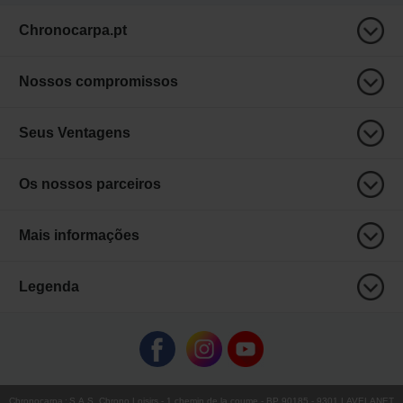
Chronocarpa.pt
Nossos compromissos
Seus Ventagens
Os nossos parceiros
Mais informações
Legenda
Chronocarpa
:
S.A.S. Chrono Loisirs
- 1 chemin de la coume - BP 90185 - 9301 LAVELANET