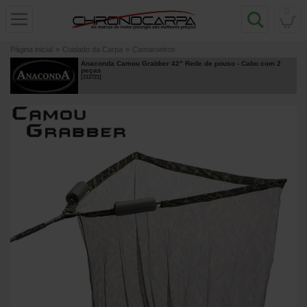
0
Página inicial
»
Cuidado da Carpa
»
Camaroeiros
Anaconda Camou Grabber 42" Rede de pouso - Cabo com 2
peças
[
212721
]