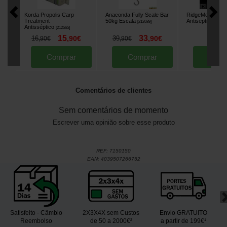
Korda Propolis Carp
Anaconda Fully Scale Bar
RidgeMonkey P
Treatment
50kg Escala
Antiseptic
[
212689
]
[
212297
]
Antisséptico
[
212565
]
15
33
15
16
,
90
€
39
,
90
€
,
90
,
90
€
,
90
€
Comprar
Comprar
Comp
Comentários de clientes
Sem comentários de momento
Escrever uma opinião sobre esse produto
REF:
7150150
EAN:
4039507266752
Satisfeito - Câmbio
2X3X4X sem Custos
Envio GRATUITO
Reembolso
de 50 a 2000€²
a partir de 199€¹