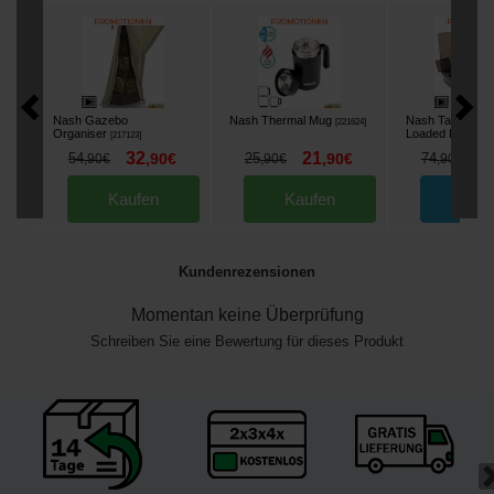
Nash Gazebo
Nash Thermal Mug
Nash Tackle Box
[
221624
]
Organiser
Loaded Large
[
217123
]
[
2
32
21
6
54
,
90
€
25
,
90
€
74
,
90
€
,
90
€
,
90
€
Kaufen
Kaufen
Beste
Kundenrezensionen
Momentan keine Überprüfung
Schreiben Sie eine Bewertung für dieses Produkt