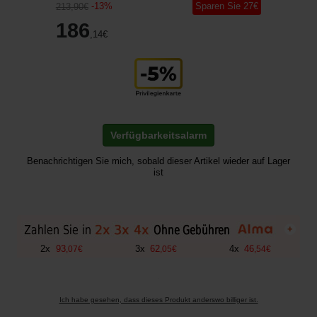
-
13
%
Sparen Sie
27
€
213
,90
€
186
,14
€
Verfügbarkeitsalarm
Benachrichtigen Sie mich, sobald dieser Artikel wieder auf Lager
ist
+
2
x
93
3
x
62
4
x
46
,
07
€
,
05
€
,
54
€
Ich habe gesehen, dass dieses Produkt anderswo billiger ist.