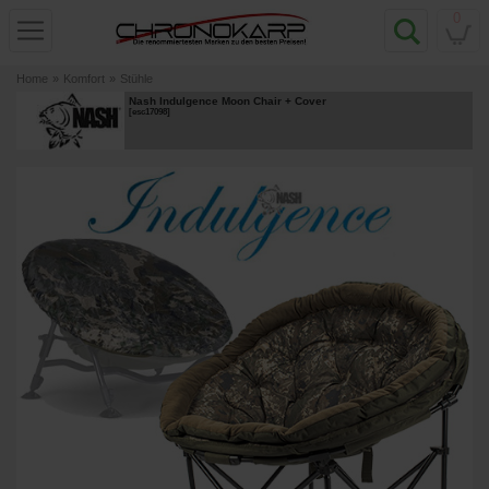
0
Home
»
Komfort
»
Stühle
Nash Indulgence Moon Chair + Cover
[
esc17098
]