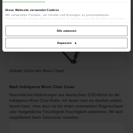
Diese Webseite verwendet Cookies
Wir verwenden Cookies, um Inhalte und Anzeigen zu personalisieren,
Funktionen für soziale Medien anbieten zu können und die Zugriffe auf unsere
Website zu analysieren. Außerdem geben wir Informationen zu Ihrer Verwendung
unserer Website an unsere Partner für soziale Medien, Werbung und Analysen
weiter. Unsere Partner führen diese Informationen möglicherweise mit weiteren
Alle zulassen
Daten zusammen, die Sie ihnen bereitgestellt haben oder die sie im Rahmen
Ihrer Nutzung der Dienste gesammelt haben.
Anpassen
Globale Vision des Moon Chairs
Nash Indulgence Moon Chair Cover
Wasserdichte Abdeckungen aus elastischem 210D-Nylon für die
Indulgence Moon Chair-Reihe, mit denen man sie draußen stehen
lassen kann, ohne dass sie bei einem unerwarteten Regenschauer
oder morgendlicher Feuchtigkeit Feuchtigkeit aufnehmen. Mit dem
vergrößerten Nash-Tarnmuster versehen.