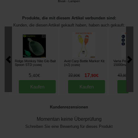
Bivak
-
Lampen
Produkte, die mit diesem Artikel verbunden sind:
Kunden, die diesen Artikel gekauft haben, haben auch gekauft:
Ridge Monkey Nite Glo Bait
Avid Carp Bottle Marker Kit
Varta Power Ba
Spoon STD
(x2)
15000mAh
[
213496
]
[
213262
]
[
22202
5
17
3
,
40
€
22
,
90
€
43
,
90
€
,
90
€
Kaufen
Kaufen
Kau
Kundenrezensionen
Momentan keine Überprüfung
Schreiben Sie eine Bewertung für dieses Produkt