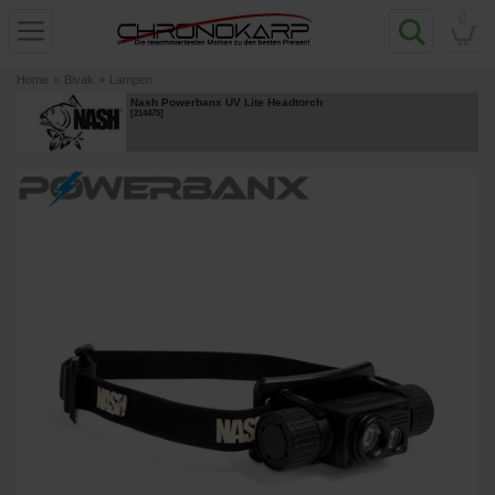
0
Home
»
Bivak
»
Lampen
Nash Powerbanx UV Lite Headtorch
[
214475
]