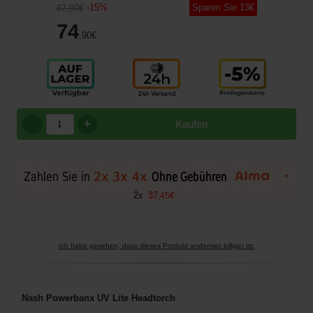
-
15
%
Sparen Sie
13
€
87
,90
€
74
,90
€
+
Kaufen
+
2
x
37
,
45
€
Ich habe gesehen, dass dieses Produkt anderswo billiger ist.
Nash Powerbanx UV Lite Headtorch