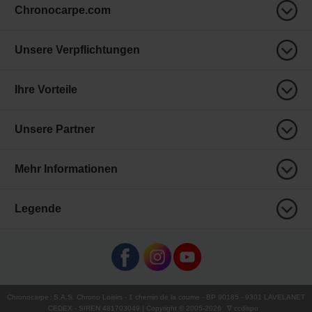
Chronocarpe.com
Unsere Verpflichtungen
Ihre Vorteile
Unsere Partner
Mehr Informationen
Legende
Chronocarpe
:
S.A.S. Chrono Loisirs
- 1 chemin de la coume - BP 90185 - 9301 LAVELANET
CEDEX - SIREN 481703049 | Copyright © 2005-
2026
∇ ccdispo