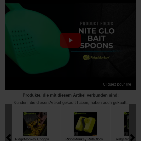
Cliquez pour lire
Produkte, die mit diesem Artikel verbunden sind:
Kunden, die diesen Artikel gekauft haben, haben auch gekauft:
RidgeMonkey Choppa
RidgeMonkey RotaBlock
RidgeMonkey Pe