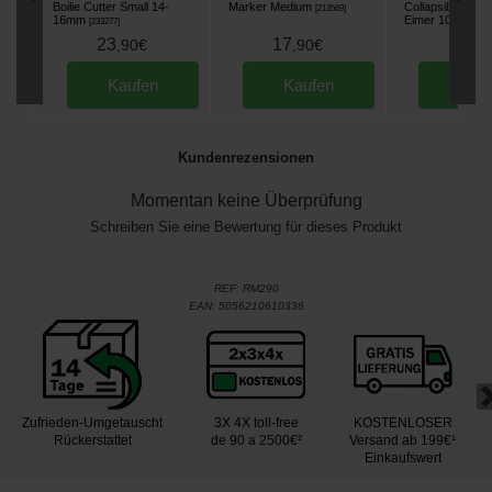
Boilie Cutter Small 14-
Marker Medium
Collapsible Buck
[
213569
]
16mm
Eimer 10L
[
233277
]
[
225953
23
17
18
,
90
€
,
90
€
,
90
Kaufen
Kaufen
Kau
Kundenrezensionen
Momentan keine Überprüfung
Schreiben Sie eine Bewertung für dieses Produkt
REF:
RM290
EAN:
5056210610336
Zufrieden-Umgetauscht
3X 4X toll-free
KOSTENLOSER
Rückerstattet
de 90 a 2500€²
Versand ab 199€¹
Einkaufswert