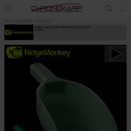
0
Home
»
Köderhilfen
»
Baiting Up
Ridge Monkey Nite Glo Bait Spoon STD
[
213496
]