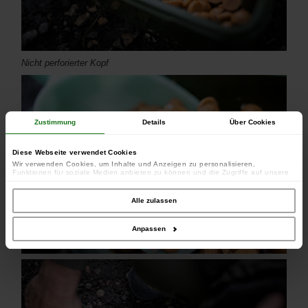
Nicht perforierter Kopf
Zustimmung
Details
Über Cookies
Diese Webseite verwendet Cookies
Wir verwenden Cookies, um Inhalte und Anzeigen zu personalisieren,
Funktionen für soziale Medien anbieten zu können und die Zugriffe auf unsere
Website zu analysieren. Außerdem geben wir Informationen zu Ihrer Verwendung
unserer Website an unsere Partner für soziale Medien, Werbung und Analysen
weiter. Unsere Partner führen diese Informationen möglicherweise mit weiteren
Alle zulassen
Daten zusammen, die Sie ihnen bereitgestellt haben oder die sie im Rahmen
Ihrer Nutzung der Dienste gesammelt haben.
Anpassen