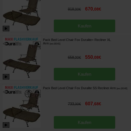
670
,
08
€
818
,
00
€
Kaufen
Pack Bed Level Chair Fox Duralite+ Recliner XL
Arm
[
esc18141
]
550
,
08
€
658
,
00
€
Kaufen
Pack Bed Level Chair Fox Duralite SS Recliner Arm
[
esc18140
]
607
,
68
€
733
,
00
€
Kaufen