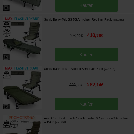
Kaufen
Sonik Bank-Tek SS 5S Armchair Recliner Pack
[
esc17832
]
410
,
78
€
498
,
00
€
Kaufen
Sonik Bank-Tek Levelbed Armchair Pack
[
esc17831
]
282
,
14
€
323
,
00
€
Kaufen
Avid Carp Bed Level Chair Revolve X System 4S Armchair
X Pack
[
esc17820
]