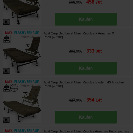
458
,
78
€
508
,
00
€
Kaufen
Avid Carp Bed Level Chair Revolve X Armchair X
Pack
[
esc17819
]
333
,
98
€
393
,
00
€
Kaufen
Avid Carp Bed Level Chair Revolve System 4S Armchair
Pack
[
esc17818
]
354
,
14
€
427
,
90
€
Kaufen
Avid Carp Bed Level Chair Revolve Armchair Pack
[
esc17817
]