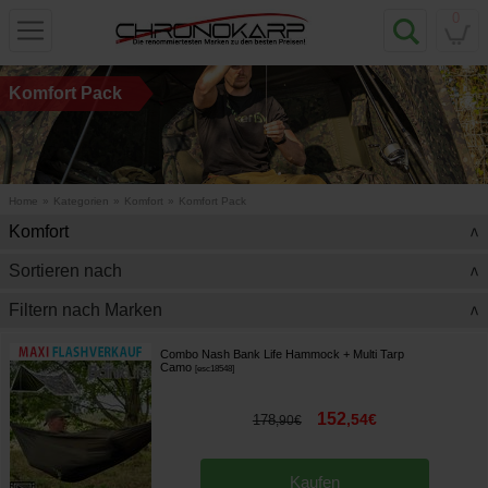
0
Komfort Pack
Home
»
Kategorien
»
Komfort
»
Komfort Pack
Komfort
>
Sortieren nach
>
Filtern nach Marken
>
Combo Nash Bank Life Hammock + Multi Tarp
Camo
[
esc18548
]
152
,
54
€
178
,
90
€
Kaufen