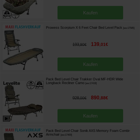
Kaufen
Prowess Scorpium X 6 Feet Chair Bed Level Pack
[
esc17585
]
139
,
01
€
193
,
90
€
Kaufen
Pack Bed Level Chair Trakker Oval MF-HDR Wide
Longback Recliner Camo
[
esc17419
]
890
,
88
€
928
,
00
€
Kaufen
Pack Bed Level Chair Sonik AXS Memory Foam Combi-
Armchair
[
esc17400
]