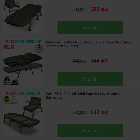
382
,
08
€
533
,
00
€
Kaufen
Bed Chair Trakker RLX Camo 6 Fuß + Down 365 Camo 5
Jahreszeiten
[
esc17355
]
444
,
48
€
543
,
00
€
Kaufen
Solar SP C-Tech MF MKII Superlite Low Bedchair
Set
[
esc17302
]
612
,
48
€
740
,
00
€
Kaufen