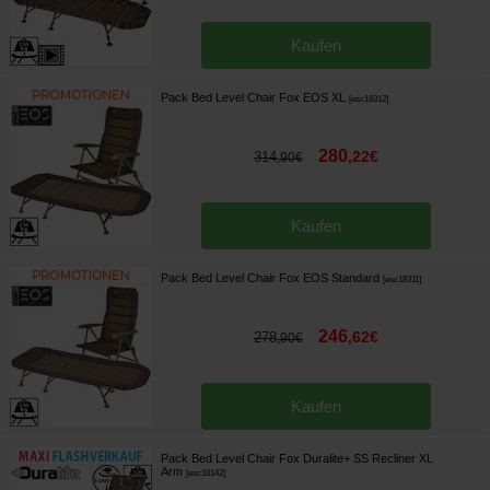
Kaufen
Pack Bed Level Chair Fox EOS XL
[
esc18312
]
280
,
22
€
314
,
90
€
Kaufen
Pack Bed Level Chair Fox EOS Standard
[
esc18311
]
246
,
62
€
278
,
90
€
Kaufen
Pack Bed Level Chair Fox Duralite+ SS Recliner XL
Arm
[
esc18142
]