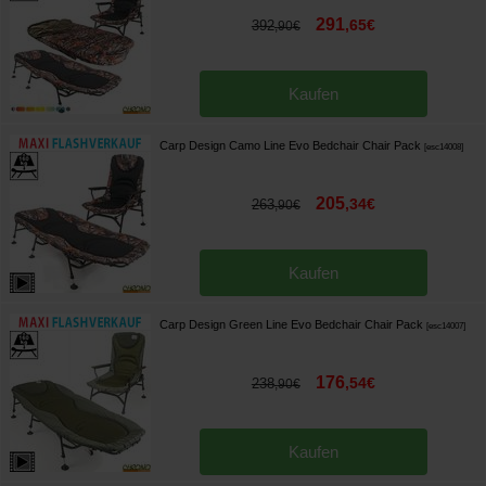
291
,
65
€
392
,
90
€
Kaufen
Carp Design Camo Line Evo Bedchair Chair Pack
[
esc14008
]
205
,
34
€
263
,
90
€
Kaufen
Carp Design Green Line Evo Bedchair Chair Pack
[
esc14007
]
176
,
54
€
238
,
90
€
Kaufen