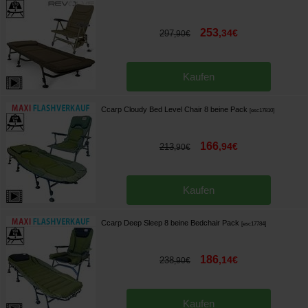
253
,
34
€
297
,
90
€
Kaufen
Ccarp Cloudy Bed Level Chair 8 beine Pack
[
esc17810
]
166
,
94
€
213
,
90
€
Kaufen
Ccarp Deep Sleep 8 beine Bedchair Pack
[
esc17784
]
186
,
14
€
238
,
90
€
Kaufen