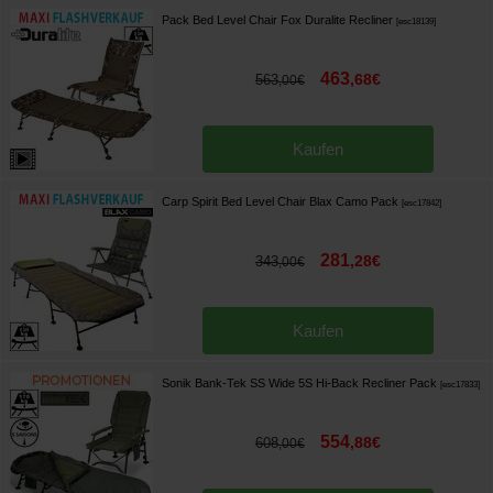
Pack Bed Level Chair Fox Duralite Recliner
[
esc18139
]
463
,
68
€
563
,
00
€
Kaufen
Carp Spirit Bed Level Chair Blax Camo Pack
[
esc17842
]
281
,
28
€
343
,
00
€
Kaufen
Sonik Bank-Tek SS Wide 5S Hi-Back Recliner Pack
[
esc17833
]
554
,
88
€
608
,
00
€