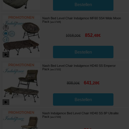
Bestellen
Nash Bed Level Chair Indulgence MF60 SS4 Wide Moon
Pack
[
esc17105
]
852
,
48
€
1018
,
00
€
Bestellen
Nash Bed Level Chair Indulgence HD40 SS Emperor
Pack
[
esc17102
]
641
,
28
€
808
,
00
€
Bestellen
Nash Indulgence Bed Level Chair HD40 SS 8P Ultralite
Pack
[
esc17100
]