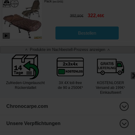
Pack
[
esc11411
]
322
,
46
€
392
,
90
€
Bestellen
Produkte im Nachbestell-Prozess anzeigen
<
>
Zufrieden-Umgetauscht
3X 4X toll-free
KOSTENLOSER
Rückerstattet
de 90 a 2500€²
Versand ab 199€¹
Einkaufswert
Chronocarpe.com
Unsere Verpflichtungen