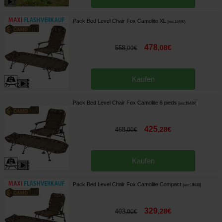
Pack Bed Level Chair Fox Camolite XL
[
esc18440
]
478
,
08
€
558
,
00
€
Kaufen
Pack Bed Level Chair Fox Camolite 6 pieds
[
esc18439
]
425
,
28
€
468
,
00
€
Kaufen
Pack Bed Level Chair Fox Camolite Compact
[
esc18438
]
329
,
28
€
403
,
00
€