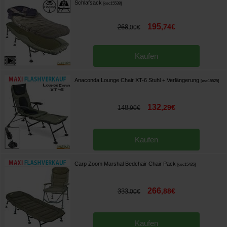
Schlafsack
[
esc15538
]
195
,
74
€
268
,
00
€
Kaufen
Anaconda Lounge Chair XT-6 Stuhl + Verlängerung
[
esc15525
]
132
,
29
€
148
,
90
€
Kaufen
Carp Zoom Marshal Bedchair Chair Pack
[
esc15426
]
266
,
88
€
333
,
00
€
Kaufen