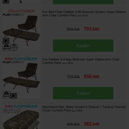
Fox Bed Chair Flatliner X All Seasons System Super Deluxe
Arm Chair Comfort Pack
[
esc17674
]
703
,
68
€
903
,
00
€
Kaufen
Fox Flatliner X 6 legs Bedchair Super Deluxe Arm Chair
Comfort Pack
[
esc17673
]
550
,
08
€
723
,
00
€
Kaufen
Wychwood Epic Sleep System 5 Season + Tactical Thermal
Cover Comfort Pack
[
esc17663
]
382
,
94
€
438
,
90
€