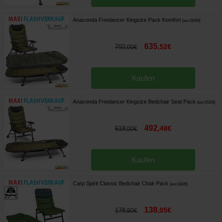
Anaconda Freelancer Kingsize Pack Komfort
[
esc15294
]
635
,
52
€
792
,
00
€
Kaufen
Anaconda Freelancer Kingsize Bedchair Seat Pack
[
esc15293
]
492
,
48
€
618
,
00
€
Kaufen
Carp Spirit Classic Bedchair Chair Pack
[
esc11839
]
138
,
05
€
178
,
90
€