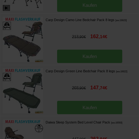
Kaufen
Carp Design Camo Line Bedchair Pack 8 legs
[
esc16623
]
162
,
14
€
213
,
90
€
Kaufen
Carp Design Green Line Bedchair Pack 8 legs
[
esc16622
]
147
,
74
€
203
,
90
€
Kaufen
Daiwa Sleep System Bed Level Chair Pack
[
esc16593
]
262