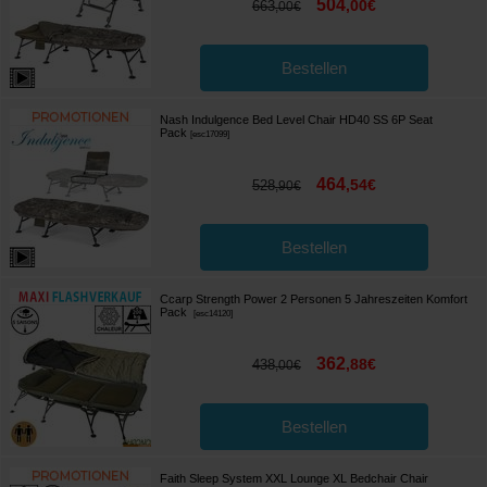
504
,
00
€
663
,
00
€
Bestellen
Nash Indulgence Bed Level Chair HD40 SS 6P Seat
Pack
[
esc17099
]
464
,
54
€
528
,
90
€
Bestellen
Ccarp Strength Power 2 Personen 5 Jahreszeiten Komfort
Pack
[
esc14120
]
362
,
88
€
438
,
00
€
Bestellen
Faith Sleep System XXL Lounge XL Bedchair Chair