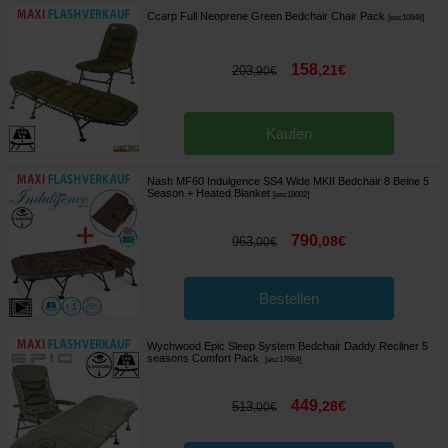
Ccarp Full Neoprene Green Bedchair Chair Pack
[
esc10848
]
158
,
21
€
203
,
90
€
Kaufen
Nash MF60 Indulgence SS4 Wide MKII Bedchair 8 Beine 5
Season + Heated Blanket
[
esc18002
]
790
,
08
€
963
,
00
€
Bestellen
Wychwood Epic Sleep System Bedchair Daddy Recliner 5
seasons Comfort Pack
[
esc17664
]
449
,
28
€
513
,
00
€