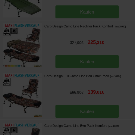
Kaufen
Carp Design Camo Line Recliner Pack Komfort
[
esc10990
]
225
,
31
€
327
,
90
€
Kaufen
Carp Design Full Camo Line Bed Chair Pack
[
esc10984
]
139
,
01
€
198
,
90
€
Kaufen
Carp Design Camo Line Evo Pack Komfort
[
esc14009
]