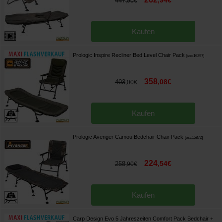
,
94
€
447
,
90
€
Kaufen
Prologic Inspire Recliner Bed Level Chair Pack
[
esc16297
]
358
,
08
€
403
,
00
€
Kaufen
Prologic Avenger Camou Bedchair Chair Pack
[
esc15872
]
224
,
54
€
258
,
90
€
Kaufen
Carp Design Evo 5 Jahreszeiten Comfort Pack Bedchair +