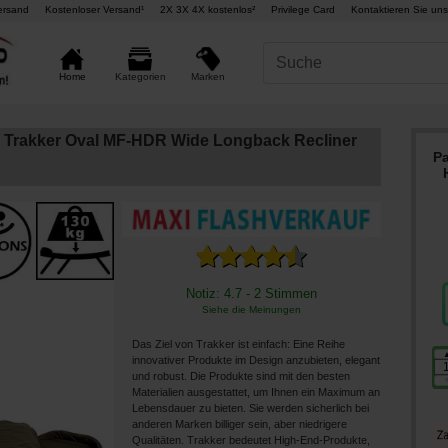
ersand
Kostenloser Versand¹
2X 3X 4X kostenlos²
Privilege Card
Kontaktieren Sie uns
Marken
Home
Kategorien
r Trakker Oval MF-HDR Wide Longback Recliner
Pa
Notiz: 4.7 - 2 Stimmen
Siehe die Meinungen
Das Ziel von Trakker ist einfach: Eine Reihe
innovativer Produkte im Design anzubieten, elegant
und robust. Die Produkte sind mit den besten
Materialien ausgestattet, um Ihnen ein Maximum an
Lebensdauer zu bieten. Sie werden sicherlich bei
anderen Marken billiger sein, aber niedrigere
Qualitäten. Trakker bedeutet High-End-Produkte,