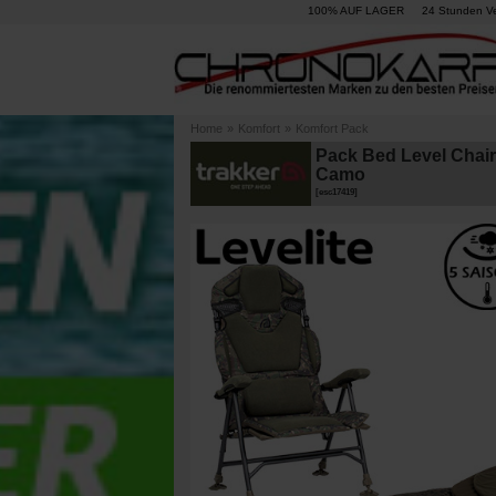
100% AUF LAGER
24 Stunden V
Home
»
Komfort
»
Komfort Pack
Pack Bed Level Chai
Camo
[
esc17419
]