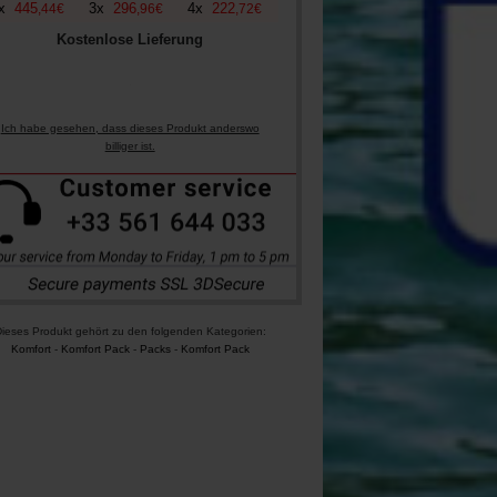
x
445
3
x
296
4
x
222
,
44
€
,
96
€
,
72
€
Kostenlose Lieferung
Ich habe gesehen, dass dieses Produkt anderswo
billiger ist.
ieses Produkt gehört zu den folgenden Kategorien:
Komfort
-
Komfort Pack
-
Packs
-
Komfort Pack