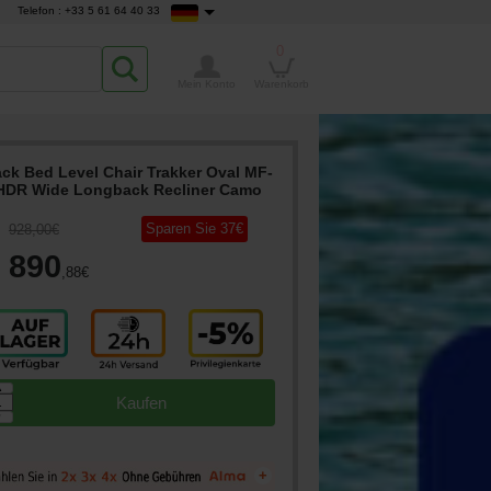
Telefon : +33 5 61 64 40 33
0
Mein Konto
Warenkorb
ck Bed Level Chair Trakker Oval MF-
HDR Wide Longback Recliner Camo
Sparen Sie
37
€
928
,00
€
890
,88
€
▲
Kaufen
▼
+