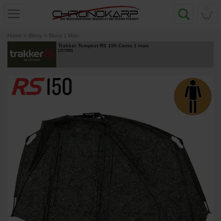
0
Home
»
Bivvy
»
Bivvy 1 Man
Trakker Tempest RS 150 Camo 1 man
[
217930
]