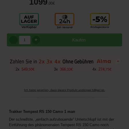
1099
,00
€
+
Kaufen
+
2
x
549
3
x
366
4
x
274
,
50
€
,
33
€
,
75
€
Ich habe gesehen, dass dieses Produkt anderswo billiger ist.
Trakker Tempest RS 150 Camo 1 man
Der schnellste, „einfach aufzubauende“ Unterschlupf ist mit der
Einführung des phänomenalen Tempest RS 150 Camo noch