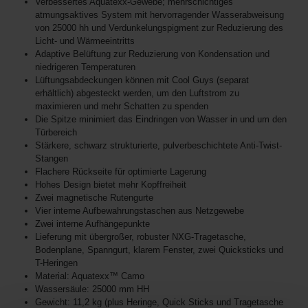
Verbessertes Aquatexx-Gewebe; mehrschichtiges
atmungsaktives System mit hervorragender Wasserabweisung
von 25000 hh und Verdunkelungspigment zur Reduzierung des
Licht- und Wärmeeintritts
Adaptive Belüftung zur Reduzierung von Kondensation und
niedrigeren Temperaturen
Lüftungsabdeckungen können mit Cool Guys (separat
erhältlich) abgesteckt werden, um den Luftstrom zu
maximieren und mehr Schatten zu spenden
Die Spitze minimiert das Eindringen von Wasser in und um den
Türbereich
Stärkere, schwarz strukturierte, pulverbeschichtete Anti-Twist-
Stangen
Flachere Rückseite für optimierte Lagerung
Hohes Design bietet mehr Kopffreiheit
Zwei magnetische Rutengurte
Vier interne Aufbewahrungstaschen aus Netzgewebe
Zwei interne Aufhängepunkte
Lieferung mit übergroßer, robuster NXG-Tragetasche,
Bodenplane, Spanngurt, klarem Fenster, zwei Quicksticks und
T-Heringen
Material: Aquatexx™ Camo
Wassersäule: 25000 mm HH
Gewicht: 11,2 kg (plus Heringe, Quick Sticks und Tragetasche