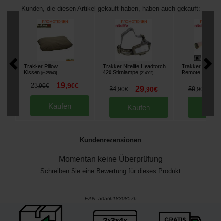
Kunden, die diesen Artikel gekauft haben, haben auch gekauft:
Trakker Pillow
Trakker Nitelife Headtorch
Trakker Nitelife 
Kissen
420 Stirnlampe
Remote 200
[
m25840
]
[
214002
]
[
214
19
23
,
90
€
,
90
€
29
5
34
,
90
€
59
,
90
€
,
90
€
Kaufen
Kaufen
Kau
Kundenrezensionen
Momentan keine Überprüfung
Schreiben Sie eine Bewertung für dieses Produkt
EAN:
5056618308576