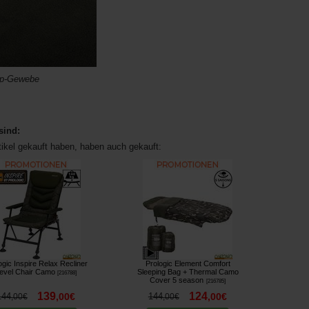
op-Gewebe
sind:
tikel gekauft haben, haben auch gekauft:
ogic Inspire Relax Recliner
Prologic Element Comfort
evel Chair Camo
Sleeping Bag + Thermal Camo
[
216788
]
Cover 5 season
[
216785
]
139
124
144
,
00
€
144
,
00
€
,
00
€
,
00
€