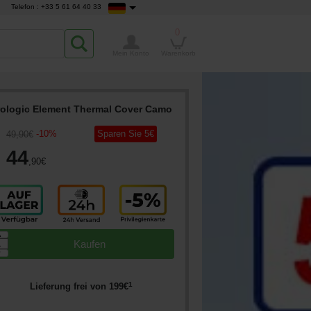
Telefon : +33 5 61 64 40 33
0
Mein Konto
Warenkorb
rologic Element Thermal Cover Camo
-
10
%
Sparen Sie
5
€
49
,90
€
44
,90
€
▲
Kaufen
▼
1
Lieferung frei von
199
€