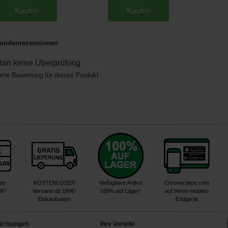
Kaufen
Kaufen
undenrezensionen
an keine Überprüfung
eine Bewertung für dieses Produkt
ree
KOSTENLOSER
Verfügbare Artikel
Chronocarpe.com
0€²
Versand ab 199€¹
100% auf Lager³
auf Ihrem mobilen
Einkaufswert
Endgerät
lichtungen
Ihre Vorteile