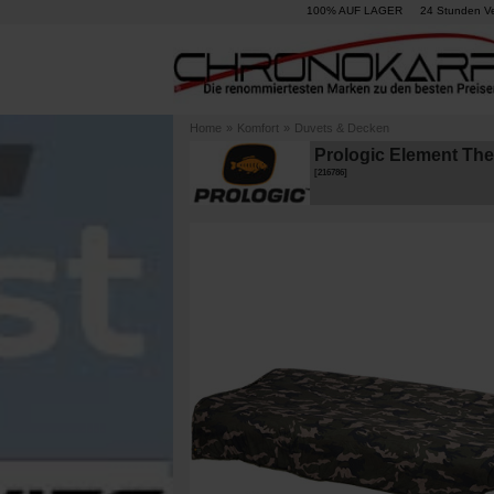
100% AUF LAGER
24 Stunden V
Home
»
Komfort
»
Duvets & Decken
Prologic Element Th
[
216786
]