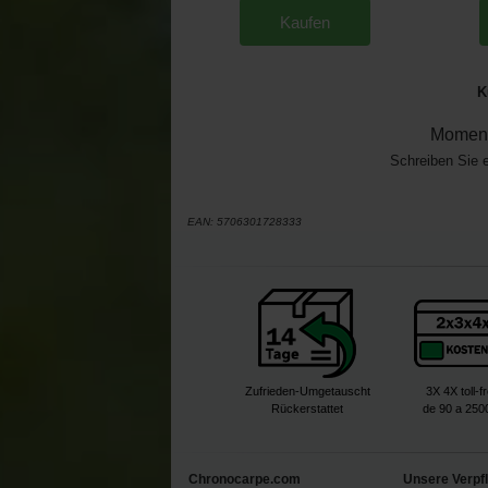
Kaufen
K
Moment
Schreiben Sie 
EAN:
5706301728333
Zufrieden-Umgetauscht
3X 4X toll-f
Rückerstattet
de 90 a 250
Chronocarpe.com
Unsere Verpf