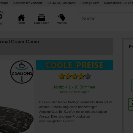
ersand
Kostenloser Versand¹
2X 3X 4X kostenlos²
Privilege Card
Kontaktieren Sie uns
Marken
Home
Kategorien
ermal Cover Camo
P
Notiz: 4.1 - 10 Stimmen
Siehe die Meinungen
Das von der Marke Prologic vermittelte Konzept ist
einfach: Entwicklung eines hochwertigen
Angelgerätes für Karpfen mit einem eindeutigen
Ansatz. Dies sind gute Produkte zu
erschwinglichen Preisen.