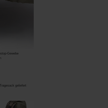
pstop-Gewebe
n
ragesack geliefert