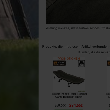
Atmungsaktives, wasserabweisendes Ripst
Produkte, die mit diesem Artikel verbunden 
Kunden, die diesen Ar
Prologic Inspire Relax Recliner
Prol
Camo Bedchair
L
[
216787
]
234
259
,
00
€
,
00
€