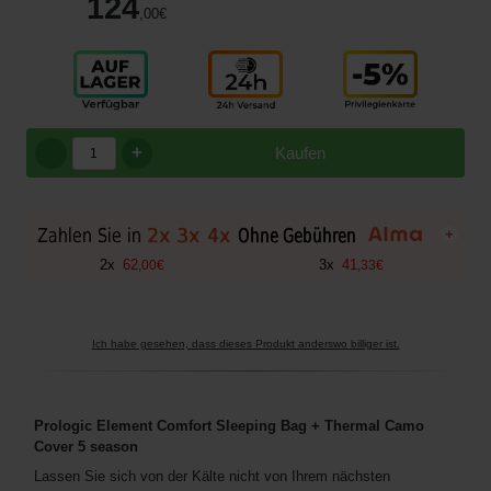
124
,00
€
+
Kaufen
+
2
x
62
3
x
41
,
00
€
,
33
€
Ich habe gesehen, dass dieses Produkt anderswo billiger ist.
Prologic Element Comfort Sleeping Bag + Thermal Camo
Cover 5 season
Lassen Sie sich von der Kälte nicht von Ihrem nächsten