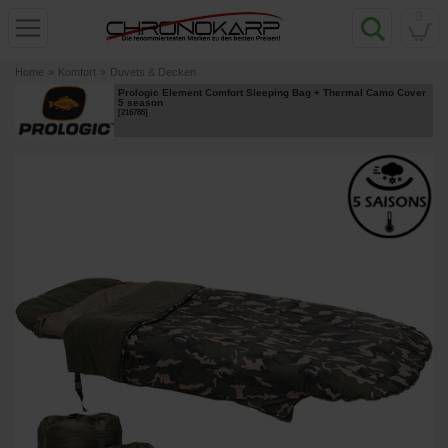
0
Home
»
Komfort
»
Duvets & Decken
Prologic Element Comfort Sleeping Bag + Thermal Camo Cover
5 season
[
216785
]