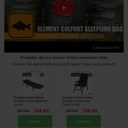
Cliquez pour lire
Produkte, die mit diesem Artikel verbunden sind:
Kunden, die diesen Artikel gekauft haben, haben auch gekauft:
Prologic Inspire Relax
Prologic Inspire Relax
Recliner Camo Bedchair
Recliner Level Chair
Camo
[
216787
]
[
216788
]
234
139
259
,
00
€
144
,
00
€
,
00
€
,
00
€
Kaufen
Kaufen