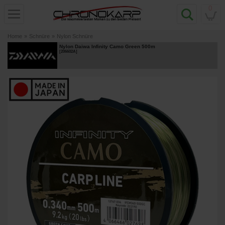
0
Home
»
Schnüre
»
Nylon Schnüre
Nylon Daiwa Infinity Camo Green 500m
[
206602A
]