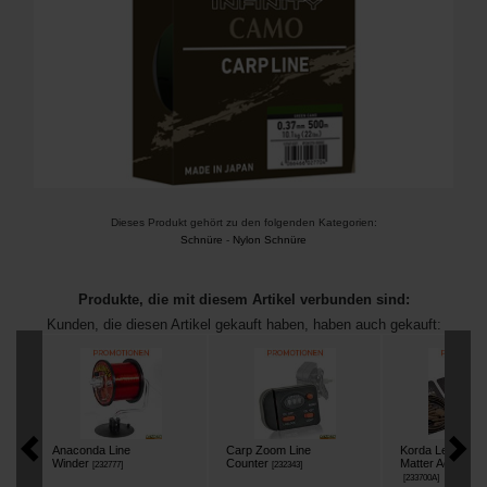
Dieses Produkt gehört zu den folgenden Kategorien:
Schnüre
-
Nylon Schnüre
Produkte, die mit diesem Artikel verbunden sind:
Kunden, die diesen Artikel gekauft haben, haben auch gekauft:
Anaconda Line
Carp Zoom Line
Korda Lead Clip
Winder
Counter
Matter Action Pa
[
232777
]
[
232343
]
[
233700A
]