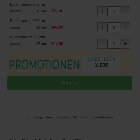
Durchmesser
:
0.30mm
12
,
90
€
15
,
90
€
[
206602
]
Durchmesser
:
0.34mm
14
,
90
€
16
,
90
€
[
206603
]
Durchmesser
:
0.37mm
14
,
90
€
17
,
90
€
[
206604
]
3
,
00
€
Ich habe gesehen, dass dieses Produkt anderswo billiger ist.