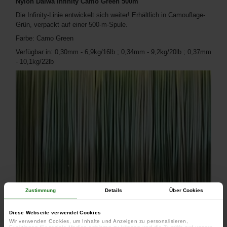
Nylon Daiwa Infinity Camo Green 500m
Die Infinity-Linie entwickelt sich weiter! Erhältlich in Camouflage-
Grün, verpackt auf einer 500-m-Spule.
Farbe: Camo Green
Verfügbar in: 0,30mm - 6,9kg/16lb ; 0,34mm - 9,2kg/20lb ; 0,37mm
- 10,1kg/22lb
Zustimmung
Details
Über Cookies
Diese Webseite verwendet Cookies
Wir verwenden Cookies, um Inhalte und Anzeigen zu personalisieren,