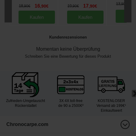
1
13
,
90
€
16
17
18
,
90
€
19
,
90
€
,
90
€
,
90
€
Kau
Kaufen
Kaufen
Kundenrezensionen
Momentan keine Überprüfung
Schreiben Sie eine Bewertung für dieses Produkt
Zufrieden-Umgetauscht
3X 4X toll-free
KOSTENLOSER
Rückerstattet
de 90 a 2500€²
Versand ab 199€¹
Einkaufswert
Chronocarpe.com