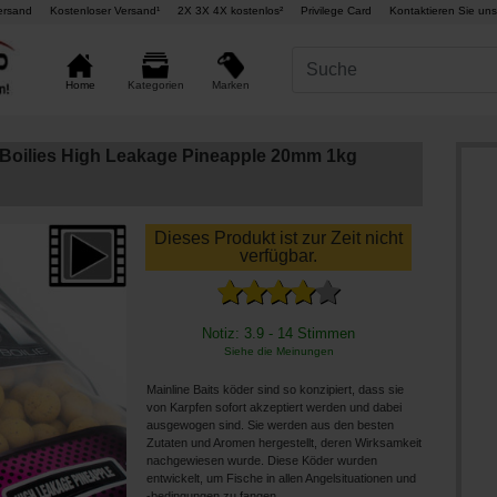
ersand
Kostenloser Versand¹
2X 3X 4X kostenlos²
Privilege Card
Kontaktieren Sie uns
Marken
Home
Kategorien
 Boilies High Leakage Pineapple 20mm 1kg
Dieses Produkt ist zur Zeit nicht
verfügbar.
Notiz: 3.9 - 14 Stimmen
Siehe die Meinungen
Mainline Baits köder sind so konzipiert, dass sie
von Karpfen sofort akzeptiert werden und dabei
ausgewogen sind. Sie werden aus den besten
Zutaten und Aromen hergestellt, deren Wirksamkeit
nachgewiesen wurde. Diese Köder wurden
entwickelt, um Fische in allen Angelsituationen und
-bedingungen zu fangen.