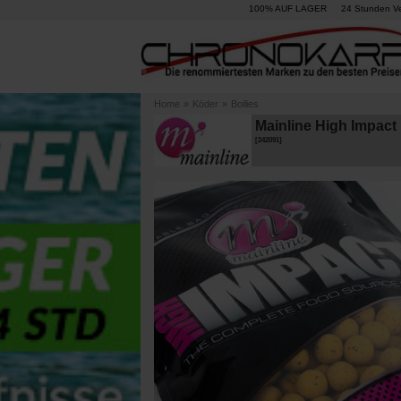
100% AUF LAGER
24 Stunden V
Home
»
Köder
»
Boilies
Mainline High Impact
[
242091
]