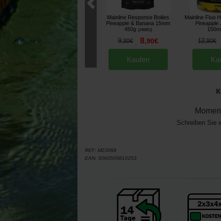
Mainline Response Boilies
Mainline Fluo H
Pineapple & Banana 15mm
Pineapple
450g
150m
[
240852
]
8
9
,
90
€
12
,
30
€
,
90
€
Kaufen
Ka
K
Moment
Schreiben Sie 
REF:
M23068
EAN:
5060509810253