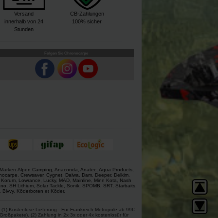
Versand
CB-Zahlungen
innerhalb von 24
100% sicher
Stunden
Folgen Sie Chronocarpe
 Marken.
Alpen Camping
,
Anaconda
,
Anatec
,
Aqua Products
,
nocarpe
,
Crewsaver
,
Cygnet
,
Daiwa
,
Dam
,
Deeper
,
Delkim
,
,
Korum
,
Lowrance
,
Lucky
,
MAD
,
Mainline
,
Minn Kota
,
Nash
ano
,
SH Lithium
,
Solar Tackle
,
Sonik
,
SPOMB
,
SRT
,
Starbaits
,
,
Bivvy
,
Köderboten
et
Köder
.
(1) Kostenlose Lieferung - Für Frankreich-Metropole ab 99€
roßpakete). (2) Zahlung in 2x 3x oder 4x kostenlosür für