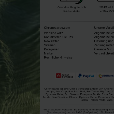
Zufrieden-Umgetauscht
3X 4X toll-f
Rückerstattet
de 90 a 250
Chronocarpe.com
Unsere Verpf
Wer sind wir?
Allgemeine V
Kontaktieren Sie uns
Allgemeine N
Newsletter
Lieferung und
Sitemap
Zahlungsarte
Kategorien
Garantie & Ku
Marken
Vertraulichkeit
Rechtliche Hinweise
Chronocarpe ist eine Online-Verkaufsplattform von Chrono L
Atropa
,
Avid Carp
,
Bait Boat Pod
,
BeeTackle
,
Big Carp
,
C
Dynamite Baits
,
Eco Sinkers
,
Enterprise Tackle
,
Extra Car
Tackle
,
New Direction
,
Okuma
,
Optimus
,
Penn
,
Powerkick
,
P
Toslon
,
Trakker
,
Varta
,
Vass
,
(0) 24 Stunden Versand - Bearbeitung Ihrer Bestellung inn
(Standardpaket) und ab 199€ (Großpakete). Für Deutschla