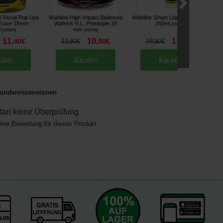
i Visual Pop Ups
Mainline High Impact Balanced
Mainline Smart Liquid Pineapple
 Juice 15mm
Wafters H.L. Pineapple 15
250ml
[
244002
]
l
mm
[
240824
]
[
242099
]
11
10
17
,
40
€
11
,
90
€
19
,
90
€
,
90
€
,
90
€
ufen
Kaufen
Kaufen
undenrezensionen
an keine Überprüfung
eine Bewertung für dieses Produkt