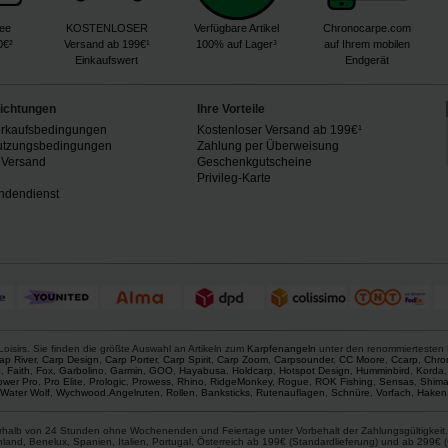
ree
KOSTENLOSER
Verfügbare Artikel
Chronocarpe.com
0€²
Versand ab 199€¹
100% auf Lager³
auf Ihrem mobilen
Einkaufswert
Endgerät
lichtungen
Ihre Vorteile
erkaufsbedingungen
Kostenloser Versand ab 199€¹
utzungsbedingungen
Zahlung per Überweisung
 Versand
Geschenkgutscheine
n
Privileg-Karte
ndendienst
oisirs. Sie finden die größte Auswahl an Artikeln zum
Karpfenangeln
unter den renommiertesten
ap River
,
Carp Design
,
Carp Porter
,
Carp Spirit
,
Carp Zoom
,
Carpsounder
,
CC Moore
,
Ccarp
,
Chro
p
,
Faith
,
Fox
,
Garbolino
,
Garmin
,
GOO
,
Hayabusa
,
Holdcarp
,
Hotspot Design
,
Humminbird
,
Korda
ower Pro
,
Pro Elite
,
Prologic
,
Prowess
,
Rhino
,
RidgeMonkey
,
Rogue
,
ROK Fishing
,
Sensas
,
Shim
Water Wolf
,
Wychwood
.
Angelruten
,
Rollen
,
Banksticks
,
Rutenauflagen
,
Schnüre
,
Vorfach
,
Haken
erhalb von 24 Stunden ohne Wochenenden und Feiertage unter Vorbehalt der Zahlungsgültigkeit. 
nd, Benelux, Spanien, Italien, Portugal, Österreich ab 199€ (Standardlieferung) und ab 299€ (G