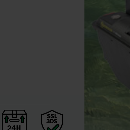
Korda Needle Set (6er Set)
[
esc006
]
30
32
,
72
€
,
00
€
Kaufen