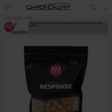
0
Home
»
Köder
»
Boilies
Mainline Response Boilies Pineapple & Banana 15mm 450g
[
240852
]