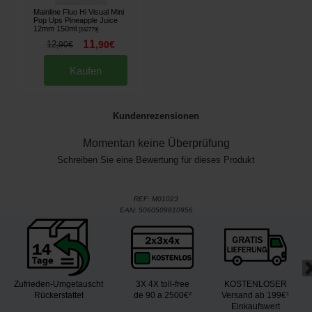
Mainline Fluo Hi Visual Mini
Pop Ups Pineapple Juice
12mm 150ml
[
242779
]
11
12
,
90
€
,
90
€
Kaufen
Kundenrezensionen
Momentan keine Überprüfung
Schreiben Sie eine Bewertung für dieses Produkt
REF:
M01023
EAN:
5060509810956
Zufrieden-Umgetauscht
3X 4X toll-free
KOSTENLOSER
Rückerstattet
de 90 a 2500€²
Versand ab 199€¹
Einkaufswert