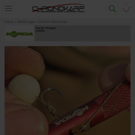
0
Home
»
Werkzeuge
»
Diverse Werkzeuge
Korda Strippa
[
230495
]