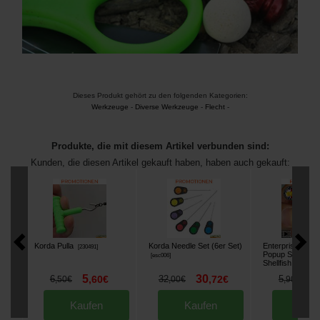
Dieses Produkt gehört zu den folgenden Kategorien:
Werkzeuge
-
Diverse Werkzeuge
-
Flecht
-
Produkte, die mit diesem Artikel verbunden sind:
Kunden, die diesen Artikel gekauft haben, haben auch gekauft:
Korda Pulla
Korda Needle Set (6er Set)
Enterprise Tackl
[
230491
]
Popup Sweetco
[
esc006
]
Shellfish B5 (x8)
5
30
4
6
,
60
€
32
,
72
€
5
,
50
€
,
00
€
,
90
€
Kaufen
Kaufen
Kau