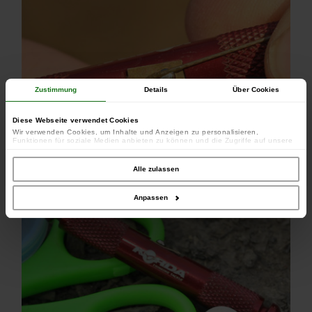
Zustimmung
Details
Über Cookies
Diese Webseite verwendet Cookies
Wir verwenden Cookies, um Inhalte und Anzeigen zu personalisieren,
Funktionen für soziale Medien anbieten zu können und die Zugriffe auf unsere
Website zu analysieren. Außerdem geben wir Informationen zu Ihrer Verwendung
unserer Website an unsere Partner für soziale Medien, Werbung und Analysen
weiter. Unsere Partner führen diese Informationen möglicherweise mit weiteren
Alle zulassen
Daten zusammen, die Sie ihnen bereitgestellt haben oder die sie im Rahmen
Ihrer Nutzung der Dienste gesammelt haben.
Anpassen