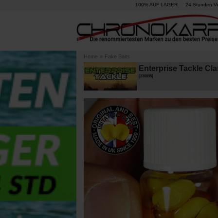
100% AUF LAGER
24 Stunden V
Home
»
Fake Baits
Enterprise Tackle Cl
[
230895
]