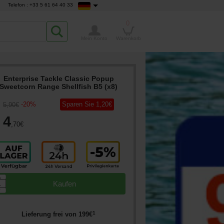
Telefon : +33 5 61 64 40 33
0
Mein Konto
Warenkorb
Enterprise Tackle Classic Popup
Sweetcorn Range Shellfish B5 (x8)
-
20
%
Sparen Sie
1
,20
€
5
,90
€
4
,70
€
▲
Kaufen
▼
1
Lieferung frei von
199
€