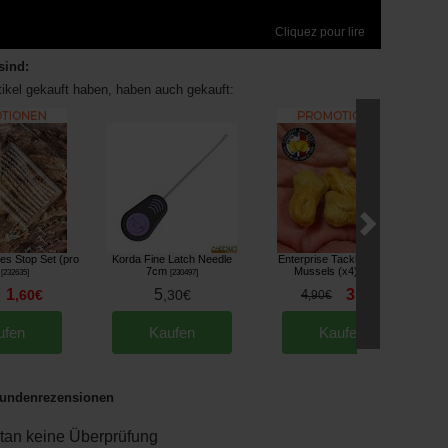
Cliquez pour lire
sind:
tikel gekauft haben, haben auch gekauft:
ies Stop Set (pro
Korda Fine Latch Needle
Enterprise Tackle Imitation
7cm
Mussels (x4)
[
232635
]
[
230497
]
[
230702
]
1
5
3
,
60
€
,
30
€
4
,
60
€
,
90
€
ufen
Kaufen
Kaufen
undenrezensionen
an keine Überprüfung