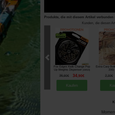
Produkte, die mit diesem Artikel verbunden 
Kunden, die diesen Ar
Fox Edges Kwik Change Pop
Extra Carp Boil
Up Weights Dispenser
200)
[
230523
]
34
36
,
90
€
2
,
90
€
,
30
€
Kaufen
Ka
K
Moment