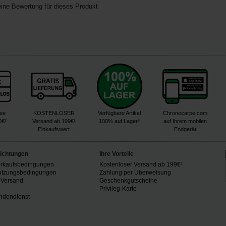
eine Bewertung für dieses Produkt
ree
KOSTENLOSER
Verfügbare Artikel
Chronocarpe.com
0€²
Versand ab 199€¹
100% auf Lager³
auf Ihrem mobilen
Einkaufswert
Endgerät
lichtungen
Ihre Vorteile
erkaufsbedingungen
Kostenloser Versand ab 199€¹
utzungsbedingungen
Zahlung per Überweisung
 Versand
Geschenkgutscheine
n
Privileg-Karte
ndendienst