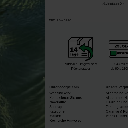
Schreiben Sie 
REF:
ET13FSSF
Zufrieden-Umgetauscht
3X 4X toll-f
Rückerstattet
de 90 a 250
Chronocarpe.com
Unsere Verpf
Wer sind wir?
Allgemeine V
Kontaktieren Sie uns
Allgemeine N
Newsletter
Lieferung und
Sitemap
Zahlungsarte
Kategorien
Garantie & Ku
Marken
Vertraulichkeit
Rechtliche Hinweise