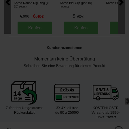
Korda Round Rig Ring (x
Korda Blei Clip (por 10)
Korda Super Wr
20)
[
m2653
]
[
m2640
]
6
5
7
6
,
40
€
,
90
€
,
90
,
90
€
Kaufen
Kaufen
Kau
Kundenrezensionen
Momentan keine Überprüfung
Schreiben Sie eine Bewertung für dieses Produkt
Zufrieden-Umgetauscht
3X 4X toll-free
KOSTENLOSER
Rückerstattet
de 90 a 2500€²
Versand ab 199€¹
Einkaufswert