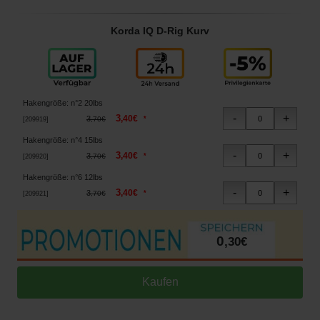
Korda IQ D-Rig Kurv
Hakengröße
:
n°2 20lbs
3
,
40
€
3
*
,
70
€
[
209919
]
Hakengröße
:
n°4 15lbs
3
,
40
€
3
*
,
70
€
[
209920
]
Hakengröße
:
n°6 12lbs
3
,
40
€
3
*
,
70
€
[
209921
]
0
,
30
€