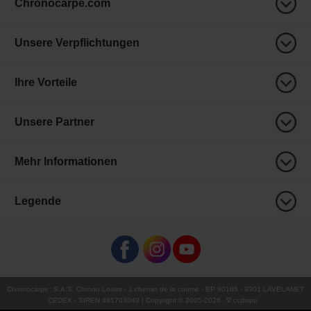
Chronocarpe.com
Unsere Verpflichtungen
Ihre Vorteile
Unsere Partner
Mehr Informationen
Legende
Chronocarpe
:
S.A.S. Chrono Loisirs
- 1 chemin de la coume - BP 90185 - 9301 LAVELANET
CEDEX - SIREN 481703049 | Copyright © 2005-
2026
∇ ccdispo