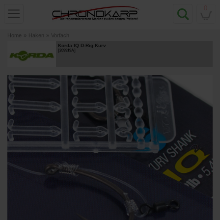
0
Home
»
Haken
»
Vorfach
Korda IQ D-Rig Kurv
[
209919A
]