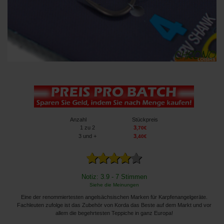
Anzahl
Stückpreis
1
zu 2
3
,
70
€
3
und +
3
,
40
€
Notiz: 3.9 - 7 Stimmen
Siehe die Meinungen
Eine der renommiertesten angelsächsischen Marken für Karpfenangelgeräte.
Fachleuten zufolge ist das Zubehör von Korda das Beste auf dem Markt und vor
allem die begehrtesten Teppiche in ganz Europa!