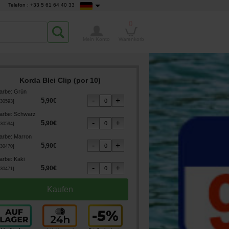
Telefon : +33 5 61 64 40 33
0
Mein Konto
Warenkorb
Korda Blei Clip (por 10)
arbe
:
Grün
5
,
90
€
30593
]
arbe
:
Schwarz
5
,
90
€
30594
]
arbe
:
Marron
5
,
90
€
30470
]
arbe
:
Kaki
5
,
90
€
30471
]