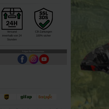
Versand
CB-Zahlungen
innerhalb von 24
100% sicher
Stunden
Folgen Sie Chronocarpe