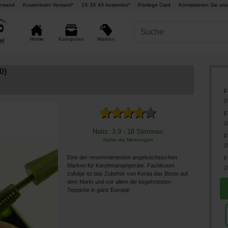
ersand
Kostenloser Versand¹
2X 3X 4X kostenlos²
Privilege Card
Kontaktieren Sie uns
Marken
Home
Kategorien
0)
F
[
2
F
[
2
Notiz: 3.9 - 18 Stimmen
F
Siehe die Meinungen
[
2
Eine der renommiertesten angelsächsischen
F
Marken für Karpfenangelgeräte. Fachleuten
[
2
zufolge ist das Zubehör von Korda das Beste auf
dem Markt und vor allem die begehrtesten
Teppiche in ganz Europa!