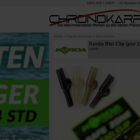
100% AUF LAGER
24 Stunden V
Home
»
Rig Accessoires
»
Bleisysteme
Korda Blei Clip (por 1
[
m2640
]