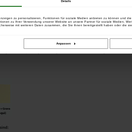
Details
nzeigen zu personalisieren, Funktionen für soziale Medien anbieten zu können und die 
tionen zu Ihrer Verwendung unserer Website an unsere Partner für soziale Medien, We
cherweise mit weiteren Daten zusammen, die Sie ihnen bereitgestellt haben oder die si
tzt, löst sich das Blei nur dann, wenn Sie es wünschen. Löst
all an die Wasseroberfläche. So können Sie ihn über
en durch manövrieren zu müssen.
Anpassen
ontage beim Karpfenangeln. Befolgen Sie einfach die Anleitung,
sind: