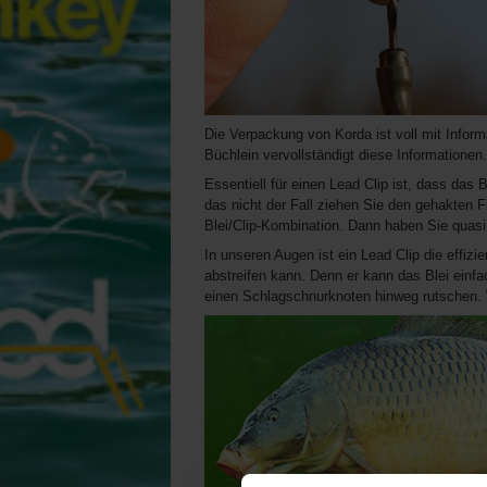
Die Verpackung von Korda ist voll mit Inform
Büchlein vervollständigt diese Informationen.
Essentiell für einen Lead Clip ist, dass das 
das nicht der Fall ziehen Sie den gehakten 
Blei/Clip-Kombination. Dann haben Sie quasi 
In unseren Augen ist ein Lead Clip die effizi
abstreifen kann. Denn er kann das Blei einf
einen Schlagschnurknoten hinweg rutschen. Was