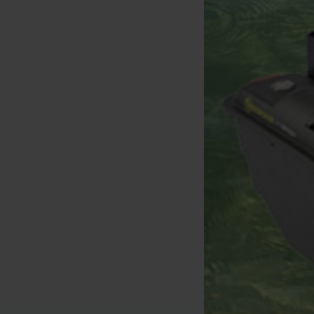
Korda Standard Anti Angle
Korda Super Wrap
[
m21303
]
Sleeves (x 25)
[
m3412
]
6
7
6
,
40
€
,
90
€
,
90
€
Kaufen
Kaufen