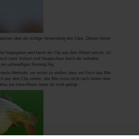
ationen über die richtige Verwendung des Clips. Dieses kleine
Blei freigegeben wird bevor der Clip aus dem Wirbel rutscht. Ist
Fisch samt Vorfach und Hauptschnur durch die verhakte
ein unfreiwilliges Running Rig.
enteste Methode, um sicher zu stellen, dass ein Fisch das Blei
ach aus dem Clip ziehen, das Blei muss nicht nach hinten über
 bei Inline-Bleien leider oft nicht gelingt.