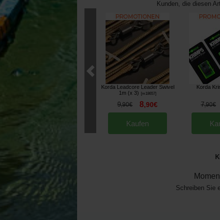
Kunden, die diesen Ar
Korda Leadcore Leader Swivel
Korda Kr
1m (x 3)
[
m18657
]
8
9
,
90
€
7
,
90
€
,
90
€
Kaufen
Ka
K
Moment
Schreiben Sie 