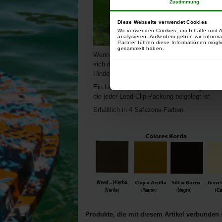
Zustimmung
Diese Webseite verwendet Cookies
Wir verwenden Cookies, um Inhalte und A
analysieren. Außerdem geben wir Informa
Partner führen diese Informationen mögli
gesammelt haben.
Wenn man ein Lead-Clip-System richtig einse
sich das Blei, kommt der Karpfen im Normalf
Hindernisse hinweg ziehen anstatt ihn mitt
Ein Lead Clip-System ist die vielseitigste M
die jeder Lead-Clip-Packung beigelegt ist.
Erhältlich in 4 Safezone-Farben.
Produkte, die mit diesem Artikel verbunden 