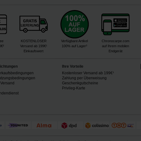
ree
KOSTENLOSER
Verfügbare Artikel
Chronocarpe.com
0€²
Versand ab 199€¹
100% auf Lager³
auf Ihrem mobilen
Einkaufswert
Endgerät
lichtungen
Ihre Vorteile
erkaufsbedingungen
Kostenloser Versand ab 199€¹
utzungsbedingungen
Zahlung per Überweisung
 Versand
Geschenkgutscheine
n
Privileg-Karte
ndendienst