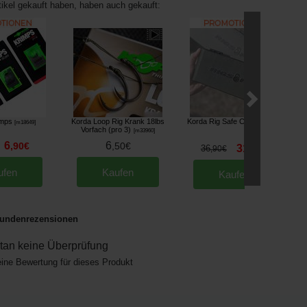
tikel gekauft haben, haben auch gekauft:
imps
Korda Loop Rig Krank 18lbs
Korda Rig Safe Combi
[
m18649
]
[
210128
]
Vorfach (pro 3)
[
m33960
]
6
6
,
90
€
,
50
€
31
36
,
90
€
,
90
€
ufen
Kaufen
Kaufen
undenrezensionen
an keine Überprüfung
eine Bewertung für dieses Produkt