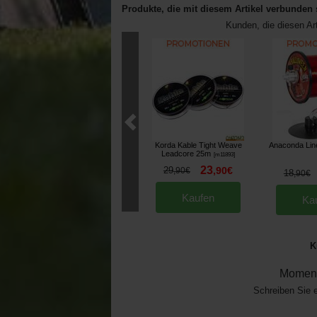
Produkte, die mit diesem Artikel verbunden 
Kunden, die diesen Ar
Korda Kable Tight Weave
Anaconda Lin
Leadcore 25m
[
m11893
]
23
29
,
90
€
,
90
€
18
,
90
€
Kaufen
Ka
K
Moment
Schreiben Sie 