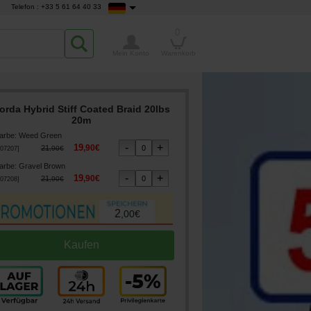
Telefon : +33 5 61 64 40 33
0
Mein Konto
Warenkorb
orda Hybrid Stiff Coated Braid 20lbs
20m
arbe
:
Weed Green
19
,
90
€
21
,
90
€
07207
]
arbe
:
Gravel Brown
19
,
90
€
21
,
90
€
07208
]
2
,
00
€