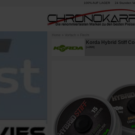
100% AUF LAGER
24 Stunden V
Home
»
Vorfach
»
Flecht
Korda Hybrid Stiff C
[
m2820
]