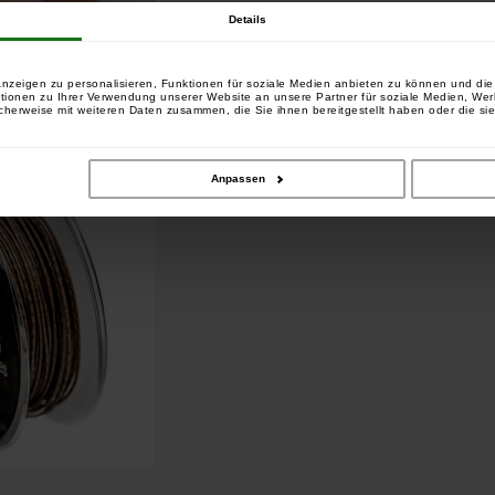
Details
en
nzeigen zu personalisieren, Funktionen für soziale Medien anbieten zu können und die 
tionen zu Ihrer Verwendung unserer Website an unsere Partner für soziale Medien, We
cherweise mit weiteren Daten zusammen, die Sie ihnen bereitgestellt haben oder die si
 Gravel Brown
Anpassen