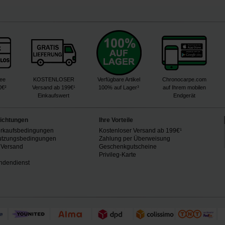
ree
KOSTENLOSER
Verfügbare Artikel
Chronocarpe.com
0€²
Versand ab 199€¹
100% auf Lager³
auf Ihrem mobilen
Einkaufswert
Endgerät
lichtungen
Ihre Vorteile
erkaufsbedingungen
Kostenloser Versand ab 199€¹
utzungsbedingungen
Zahlung per Überweisung
 Versand
Geschenkgutscheine
n
Privileg-Karte
ndendienst