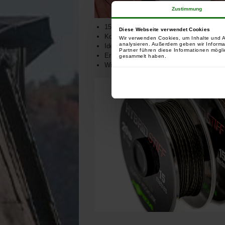
Zustimmung
15-Meter-Rolle
Diese Webseite verwendet Cookies
Kompatibel mit allen Arten von Halterung
Wir verwenden Cookies, um Inhalte und A
analysieren. Außerdem geben wir Informa
Ideal für Kombi-Links
Partner führen diese Informationen mögli
Erhältlich in 2 Farben: Weedy Green und
gesammelt haben.
Widerstand 20lbs