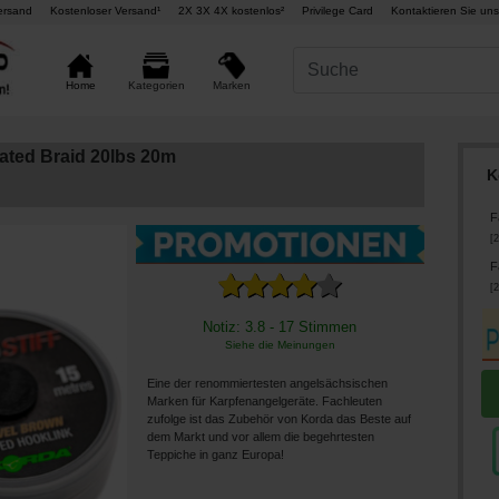
ersand
Kostenloser Versand¹
2X 3X 4X kostenlos²
Privilege Card
Kontaktieren Sie uns
Marken
Home
Kategorien
oated Braid 20lbs 20m
K
F
[
2
F
[
2
Notiz: 3.8 - 17 Stimmen
Siehe die Meinungen
Eine der renommiertesten angelsächsischen
Marken für Karpfenangelgeräte. Fachleuten
zufolge ist das Zubehör von Korda das Beste auf
dem Markt und vor allem die begehrtesten
Teppiche in ganz Europa!