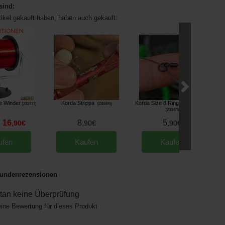
sind:
tikel gekauft haben, haben auch gekauft:
e Winder
Korda Strippa
Korda Size 8 Ring Swivel (x 8)
[
232777
]
[
230495
]
[
230475
]
16
8
5
,
90
€
,
90
€
,
90
€
ufen
Kaufen
Kaufen
undenrezensionen
an keine Überprüfung
eine Bewertung für dieses Produkt