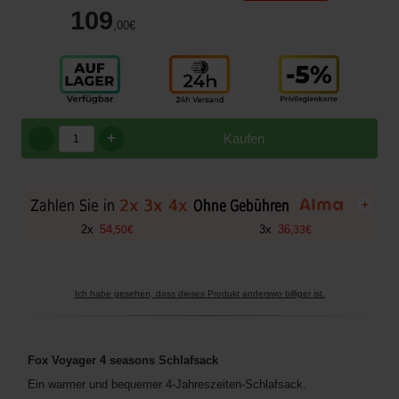
109
,00
€
+
Kaufen
+
2
x
54
3
x
36
,
50
€
,
33
€
Ich habe gesehen, dass dieses Produkt anderswo billiger ist.
Fox Voyager 4 seasons Schlafsack
Ein warmer und bequemer 4-Jahreszeiten-Schlafsack.