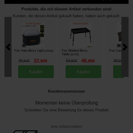
Produkte, die mit diesem Artikel verbunden sind:
Kunden, die diesen Artikel gekauft haben, haben auch gekauft:
Fox Halo Bivvy Light
Fox Molded Bivvy
Fox Camolite Pil
[
214323
]
Table
[
221753
]
22
46
2
26
,
90
€
54
,
90
€
28
,
90
€
,
90
€
,
90
€
Kaufen
Kaufen
Kau
Kundenrezensionen
Momentan keine Überprüfung
Schreiben Sie eine Bewertung für dieses Produkt
EAN:
5056212198023