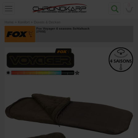
0
Home
»
Komfort
»
Duvets & Decken
Fox Voyager 4 seasons Schlafsack
[
270152
]