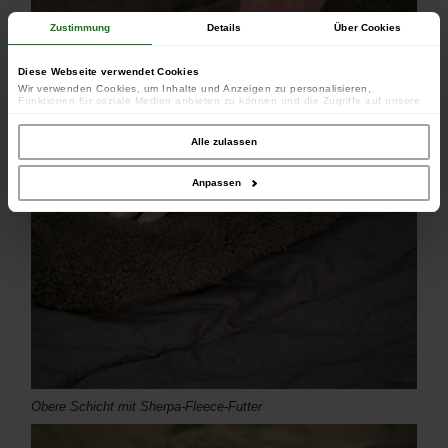
Zustimmung
Details
Über Cookies
Diese Webseite verwendet Cookies
Wir verwenden Cookies, um Inhalte und Anzeigen zu personalisieren,
Funktionen für soziale Medien anbieten zu können und die Zugriffe auf unsere
Website zu analysieren. Außerdem geben wir Informationen zu Ihrer Verwendung
unserer Website an unsere Partner für soziale Medien, Werbung und Analysen
weiter. Unsere Partner führen diese Informationen möglicherweise mit weiteren
Alle zulassen
Daten zusammen, die Sie ihnen bereitgestellt haben oder die sie im Rahmen
Ihrer Nutzung der Dienste gesammelt haben.
Anpassen
Obere Schicht mit Sherpa-Fleece-Futter