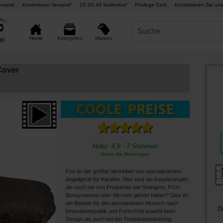
ersand
Kostenloser Versand¹
2X 3X 4X kostenlos²
Privilege Card
Kontaktieren Sie uns
Marken
Home
Kategorien
Cover
Notiz: 4.9 - 7 Stimmen
Siehe die Meinungen
Fox ist der größte Vertreiber von spezialisiertem
Angelgerät für Karpfen. Wer sind die Karpfenangler,
die noch nie von Produkten wie Swingers, FOX-
Boxsystemen oder Microns gehört haben? Dies ist
ein Beweis für den permanenten Wunsch nach
Innovationspolitik und Fortschritt sowohl beim
Design als auch bei der Produktentwicklung.