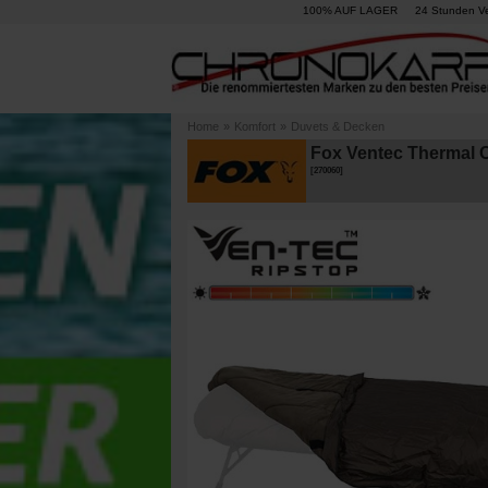
100% AUF LAGER
24 Stunden V
Home
»
Komfort
»
Duvets & Decken
Fox Ventec Thermal 
[
270060
]