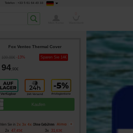
Telefon : +33 5 61 64 40 33
0
Mein Konto
Warenkorb
Fox Ventec Thermal Cover
-
13
%
Sparen Sie
14
€
109
,00
€
94
,90
€
▲
Kaufen
▼
+
2
x
47
3
x
31
,
45
€
,
63
€