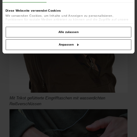
Wasserdichte Außenreißverschlüsse von YKK
Diese Webseite verwendet Cookies
Wir verwenden Cookies, um Inhalte und Anzeigen zu personalisieren,
Funktionen für soziale Medien anbieten zu können und die Zugriffe auf unsere
Website zu analysieren. Außerdem geben wir Informationen zu Ihrer Verwendung
unserer Website an unsere Partner für soziale Medien, Werbung und Analysen
weiter. Unsere Partner führen diese Informationen möglicherweise mit weiteren
Alle zulassen
Daten zusammen, die Sie ihnen bereitgestellt haben oder die sie im Rahmen
Ihrer Nutzung der Dienste gesammelt haben.
Anpassen
Mit Trikot gefütterte Eingrifftaschen mit wasserdichten
Reißverschlüssen