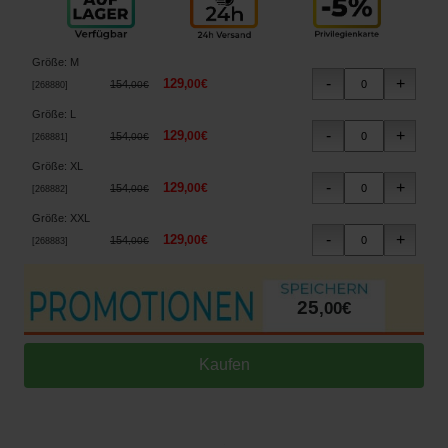
Größe
:
M
129
,
00
€
154
,
00
€
[
268880
]
Größe
:
L
129
,
00
€
154
,
00
€
[
268881
]
Größe
:
XL
129
,
00
€
154
,
00
€
[
268882
]
Größe
:
XXL
129
,
00
€
154
,
00
€
[
268883
]
25
,
00
€