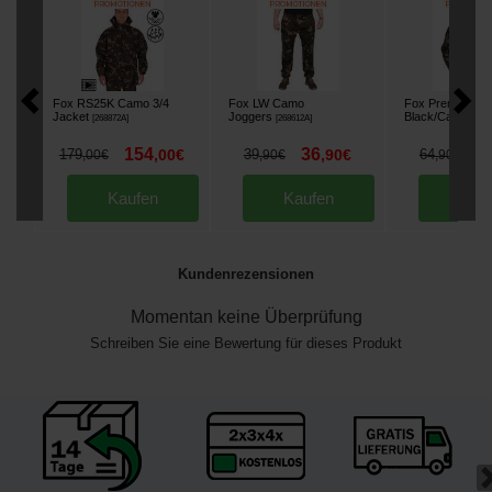
Fox RS25K Camo 3/4
Fox LW Camo
Fox Premium 31
Jacket
Joggers
Black/Camo
[
268872A
]
[
268612A
]
[
268
154
36
5
179
,
00
€
39
,
90
€
64
,
00
€
,
90
€
,
90
€
Kaufen
Kaufen
Kau
Kundenrezensionen
Momentan keine Überprüfung
Schreiben Sie eine Bewertung für dieses Produkt