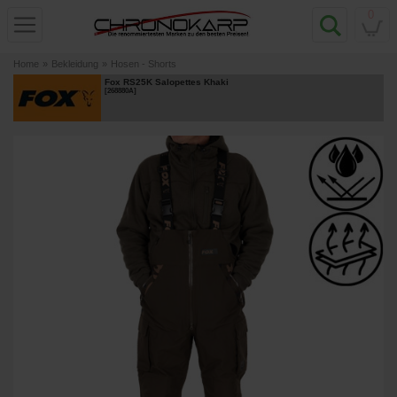
0
Home
»
Bekleidung
»
Hosen - Shorts
Fox RS25K Salopettes Khaki
[
268880A
]