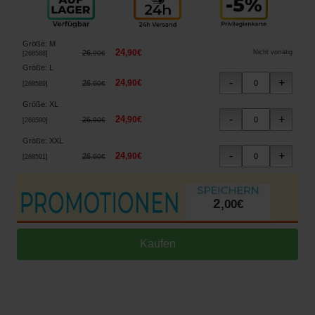
Größe
:
M
24
,
90
€
26
Nicht vorrätig
,
90
€
[
268588
]
Größe
:
L
24
,
90
€
26
,
90
€
[
268589
]
Größe
:
XL
24
,
90
€
26
,
90
€
[
268590
]
Größe
:
XXL
24
,
90
€
26
,
90
€
[
268591
]
2
,
00
€