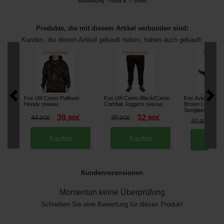
Bekleidung
-
Polos & T- Shirts
Produkte, die mit diesem Artikel verbunden sind:
Kunden, die diesen Artikel gekauft haben, haben auch gekauft:
Fox LW Camo Pullover
Fox LW Camo Black/Camo
Fox Avius Blac
Hoody
Combat Joggers
Brown Lens Pola
[
268608A
]
[
268616A
]
Sunglasses
[
2201
39
32
44
,
90
€
39
,
90
€
,
90
€
,
90
€
2
32
,
90
€
Kaufen
Kaufen
Kau
Kundenrezensionen
Momentan keine Überprüfung
Schreiben Sie eine Bewertung für dieses Produkt