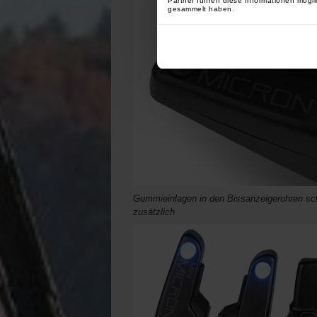
Partner führen diese Informationen mögli
gesammelt haben.
Gummieinlagen in den Bissanzeigerohren schü
zusätzlich