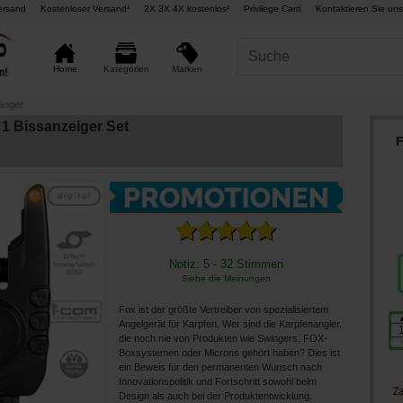
ersand
Kostenloser Versand¹
2X 3X 4X kostenlos²
Privilege Card
Kontaktieren Sie uns
Marken
Home
Kategorien
änger
 1 Bissanzeiger Set
F
Notiz: 5 - 32 Stimmen
Siehe die Meinungen
Fox ist der größte Vertreiber von spezialisiertem
Angelgerät für Karpfen. Wer sind die Karpfenangler,
die noch nie von Produkten wie Swingers, FOX-
Boxsystemen oder Microns gehört haben? Dies ist
ein Beweis für den permanenten Wunsch nach
Innovationspolitik und Fortschritt sowohl beim
Design als auch bei der Produktentwicklung.