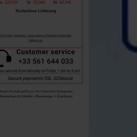
2
x
124
3
x
83
4
x
62
,
50
€
,
00
€
,
25
€
Kostenlose Lieferung
Ich habe gesehen, dass dieses Produkt anderswo
billiger ist.
ieses Produkt gehört zu den folgenden Kategorien:
Bissanzeiger & Zubehör
-
Bissanzeiger + Empfänger