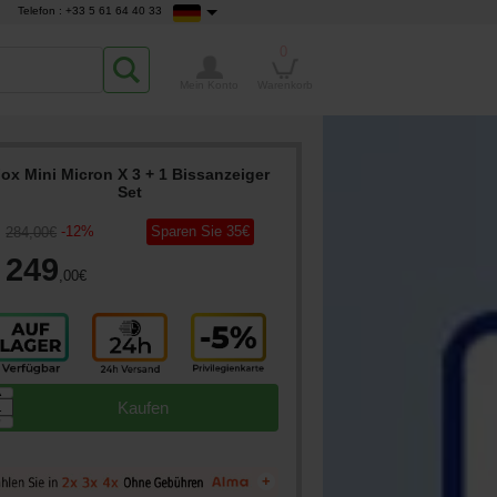
Telefon : +33 5 61 64 40 33
0
Mein Konto
Warenkorb
ox Mini Micron X 3 + 1 Bissanzeiger
Set
-
12
%
Sparen Sie
35
€
284
,00
€
249
,00
€
▲
Kaufen
▼
+