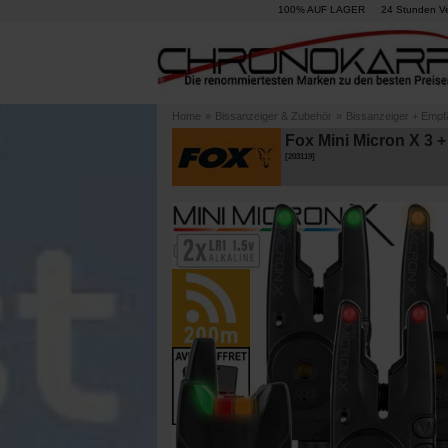
100% AUF LAGER
24 Stunden V
Home
»
Bissanzeiger & Zubehör
»
Bissanzeiger + Empf
Fox Mini Micron X 3 +
[
203119
]