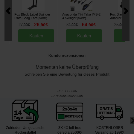
Fox Black Label Swinger
Anaconda Tiki Taka IMS-2
Fox Black Label
Plate Snag Ears
4 Swinger
Adaptor
[
205399
]
[
204595
]
[
205674
]
26
64
2
27
,
90
€
84
,
90
€
25
,
90
€
,
90
€
,
90
€
Kaufen
Kaufen
Kau
Kundenrezensionen
Momentan keine Überprüfung
Schreiben Sie eine Bewertung für dieses Produkt
REF:
CBB006
EAN:
5055350223055
Zufrieden-Umgetauscht
3X 4X toll-free
KOSTENLOSER
Rückerstattet
de 90 a 2500€²
Versand ab 199€¹