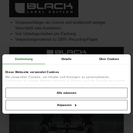
Strapazierfähiger als Gummi und tendenziell weniger
Verschleiß oder Ausleihern
Vier Unterlegscheiben pro Packung
Verpackungsmaterial zu 100% Recycling-Pappe
Zustimmung
Details
Über Cookies
Diese Webseite verwendet Cookies
Wir verwenden Cookies, um Inhalte und Anzeigen zu personalisieren,
Funktionen für soziale Medien anbieten zu können und die Zugriffe auf unsere
Website zu analysieren. Außerdem geben wir Informationen zu Ihrer Verwendung
unserer Website an unsere Partner für soziale Medien, Werbung und Analysen
weiter. Unsere Partner führen diese Informationen möglicherweise mit weiteren
Alle zulassen
Daten zusammen, die Sie ihnen bereitgestellt haben oder die sie im Rahmen
Ihrer Nutzung der Dienste gesammelt haben.
Anpassen