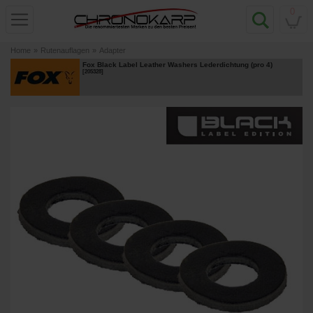
0
Home
»
Rutenauflagen
»
Adapter
Fox Black Label Leather Washers Lederdichtung (pro 4)
[
205328
]