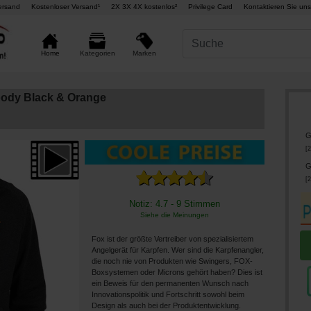
ersand
Kostenloser Versand¹
2X 3X 4X kostenlos²
Privilege Card
Kontaktieren Sie uns
Marken
Home
Kategorien
oody Black & Orange
G
[
2
G
[
2
Notiz: 4.7 - 9 Stimmen
Siehe die Meinungen
Fox ist der größte Vertreiber von spezialisiertem
Angelgerät für Karpfen. Wer sind die Karpfenangler,
die noch nie von Produkten wie Swingers, FOX-
Boxsystemen oder Microns gehört haben? Dies ist
ein Beweis für den permanenten Wunsch nach
Innovationspolitik und Fortschritt sowohl beim
Design als auch bei der Produktentwicklung.