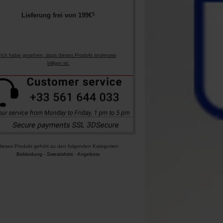
1
Lieferung frei von
199
€
Ich habe gesehen, dass dieses Produkt anderswo
billiger ist.
ieses Produkt gehört zu den folgenden Kategorien:
Bekleidung
-
Sweatshirts
-
Angebote