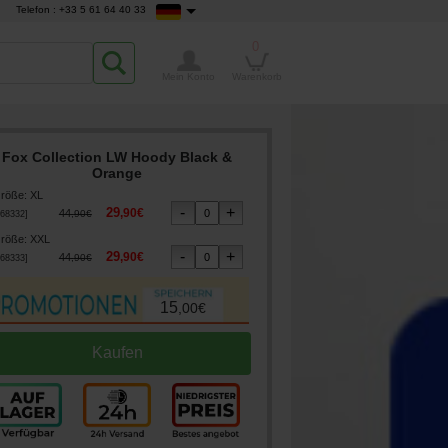
Telefon : +33 5 61 64 40 33
0
Mein Konto
Warenkorb
Fox Collection LW Hoody Black &
Orange
röße
:
XL
29
,
90
€
44
,
90
€
68332
]
röße
:
XXL
29
,
90
€
44
,
90
€
68333
]
15
,
00
€