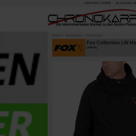
100% AUF LAGER
24 Stunden V
Home
»
Bekleidung
»
Sweatshirts
Fox Collection LW H
[
268330A
]