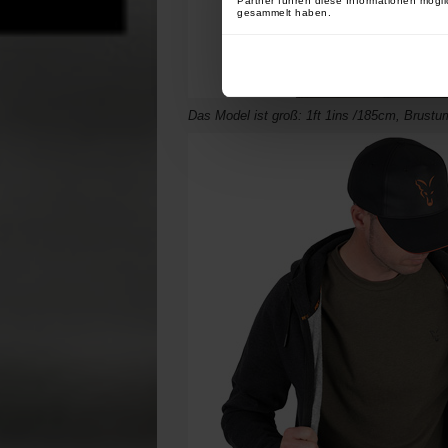
Partner führen diese Informationen mögli
gesammelt haben.
Das Model ist groß: 1ft 1ins /185cm, Brust