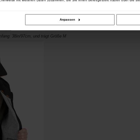
cherweise mit weiteren Daten zusammen, die Sie ihnen bereitgestellt haben oder die si
Anpassen
umfang: 38in/97cm, und trägt Größe M