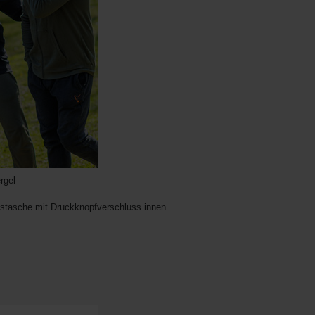
rgel
tstasche mit Druckknopfverschluss innen
m