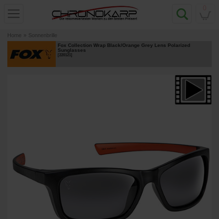
0
Home
»
Sonnenbrille
Fox Collection Wrap Black/Orange Grey Lens Polarized
Sunglasses
[
220121
]