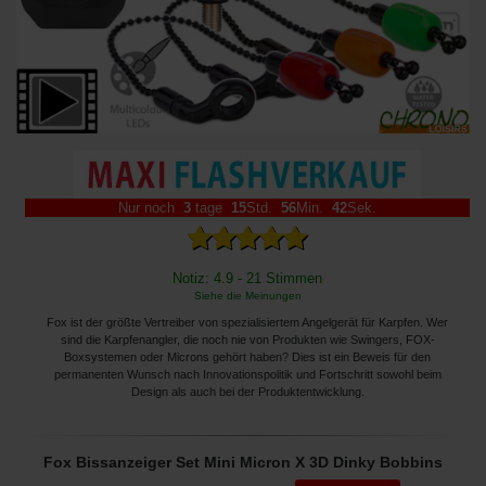
Nur noch
3
tage
15
Std.
56
Min.
39
Sek.
Notiz: 4.9 - 21 Stimmen
Siehe die Meinungen
Fox ist der größte Vertreiber von spezialisiertem Angelgerät für Karpfen. Wer
sind die Karpfenangler, die noch nie von Produkten wie Swingers, FOX-
Boxsystemen oder Microns gehört haben? Dies ist ein Beweis für den
permanenten Wunsch nach Innovationspolitik und Fortschritt sowohl beim
Design als auch bei der Produktentwicklung.
Fox Bissanzeiger Set Mini Micron X 3D Dinky Bobbins