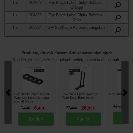
1
x
204682
Fox Black Label Dinky Bobbins
-
Orange
1
x
204683
Fox Black Label Dinky Bobbins
-
Grün
1
x
203324
GM Stoßfeste Aufbewahrungsbox
Produkte, die mit diesem Artikel verbunden sind:
Kunden, die diesen Artikel gekauft haben, haben auch gekauft:
Fox Black Label Leather
Fox Black Label Swinger
Fox Rod Lok
[
20
Washers Lederdichtung
Plate Snag Ears
[
205399
]
(pro 4)
[
205328
]
1
13
,
90
€
6
26
7
,
40
€
27
,
90
€
,
40
€
,
90
€
Kau
Kaufen
Kaufen