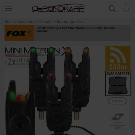
0
Home
»
Bissanzeiger & Zubehör
»
Bissanzeiger Pack
Fox Bissanzeiger Set Mini Micron X 3D Dinky Bobbins
[
esc15420
]