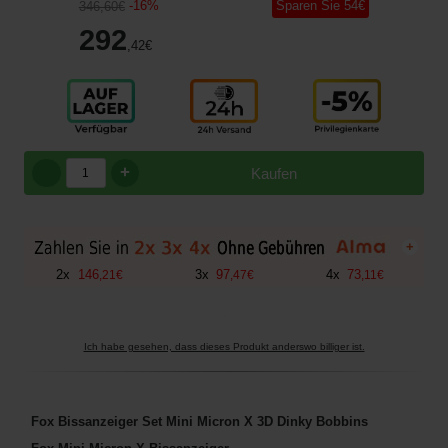
-
16
%
Sparen Sie
54
€
346
,60
€
292
,42
€
+
Kaufen
+
2
x
146
3
x
97
4
x
73
,
21
€
,
47
€
,
11
€
Ich habe gesehen, dass dieses Produkt anderswo billiger ist.
Fox Bissanzeiger Set Mini Micron X 3D Dinky Bobbins