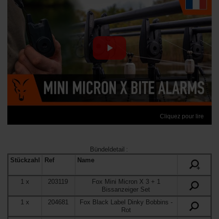
Cliquez pour lire
Bündeldetail
:
Stückzahl
Ref
Name
+
1
x
203119
Fox Mini Micron X 3 + 1
Bissanzeiger Set
1
x
204681
Fox Black Label Dinky Bobbins
-
Rot