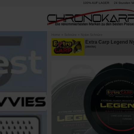
100% AUF LAGER
24 Stunden V
Home
»
Schnüre
»
Nylon Schnüre
Extra Carp Legend N
[
206478A
]