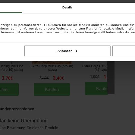
Details
sind:
tikel gekauft haben, haben auch gekauft:
nzeigen zu personalisieren, Funktionen für soziale Medien anbieten zu können und die 
tionen zu Ihrer Verwendung unserer Website an unsere Partner für soziale Medien, We
cherweise mit weiteren Daten zusammen, die Sie ihnen bereitgestellt haben oder die si
Anpassen
Fishing Mini Line
Extra Carp Multi Clip (pro 10)
Extra Carp EXC 222 Vorfach
Ex
r (pro 10)
(x2)
[
233195
]
[
232682
]
[
209709A
]
1
1
,
70
€
,
90
€
*
1
2
,
70
€
3
,
40
€
,
40
€
Kaufen
ufen
Kaufen
undenrezensionen
an keine Überprüfung
eine Bewertung für dieses Produkt