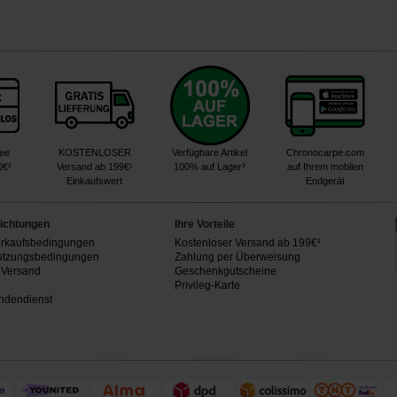
ree
KOSTENLOSER
Verfügbare Artikel
Chronocarpe.com
0€²
Versand ab 199€¹
100% auf Lager³
auf Ihrem mobilen
Einkaufswert
Endgerät
lichtungen
Ihre Vorteile
erkaufsbedingungen
Kostenloser Versand ab 199€¹
utzungsbedingungen
Zahlung per Überweisung
 Versand
Geschenkgutscheine
n
Privileg-Karte
ndendienst