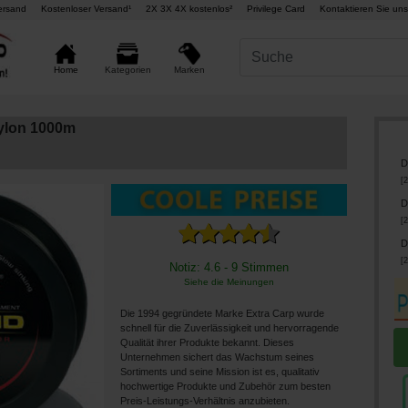
ersand
Kostenloser Versand¹
2X 3X 4X kostenlos²
Privilege Card
Kontaktieren Sie uns
Marken
Home
Kategorien
ylon 1000m
D
[
2
D
[
2
D
[
2
Notiz: 4.6 - 9 Stimmen
Siehe die Meinungen
Die 1994 gegründete Marke Extra Carp wurde
schnell für die Zuverlässigkeit und hervorragende
Qualität ihrer Produkte bekannt. Dieses
Unternehmen sichert das Wachstum seines
Sortiments und seine Mission ist es, qualitativ
hochwertige Produkte und Zubehör zum besten
Preis-Leistungs-Verhältnis anzubieten.