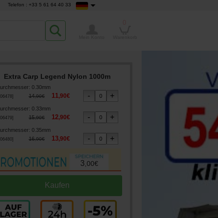
Telefon : +33 5 61 64 40 33
0
Mein Konto
Warenkorb
Extra Carp Legend Nylon 1000m
urchmesser
:
0.30mm
11
,
90
€
14
,
90
€
06478
]
urchmesser
:
0.33mm
12
,
90
€
15
,
90
€
06479
]
urchmesser
:
0.35mm
13
,
90
€
16
,
90
€
06480
]
3
,
00
€