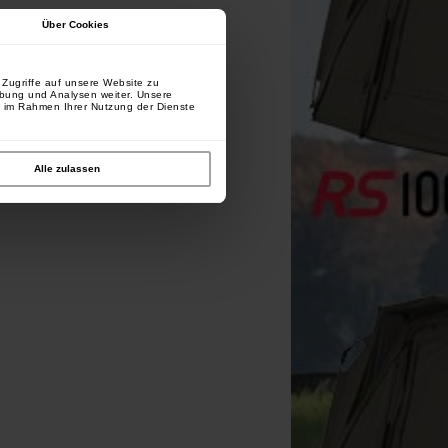
Über Cookies
Zugriffe auf unsere Website zu
rbung und Analysen weiter. Unsere
e im Rahmen Ihrer Nutzung der Dienste
Alle zulassen
tra Carp EXC Aero Feeder In
Line Blei
[
208910A
]
2
3
,
90
€
,
20
€
*
Kaufen