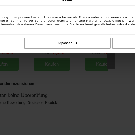
nzeigen zu personalisieren, Funktionen für soziale Medien anbieten zu können und die 
tionen zu Ihrer Verwendung unserer Website an unsere Partner für soziale Medien, We
cherweise mit weiteren Daten zusammen, die Sie ihnen bereitgestellt haben oder die si
ad Core System
Extra Carp Compact Scissors
Extra Carp Leadcore & Quick
Anpassen
ip (x 2)
Schere
Change (x2)
[
232695
]
[
232973
]
[
233191
]
3
3
3
,
40
€
4
,
40
€
4
,
40
€
,
90
€
,
90
€
ufen
Kaufen
Kaufen
undenrezensionen
an keine Überprüfung
eine Bewertung für dieses Produkt