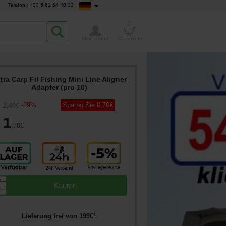
Telefon : +33 5 61 64 40 33
0
Mein Konto
Warenkorb
tra Carp Fil Fishing Mini Line Aligner
Adapter (pro 10)
-
29
%
Sparen Sie
0
,70
€
2
,40
€
1
,70
€
▲
Kaufen
▼
1
Lieferung frei von
199
€