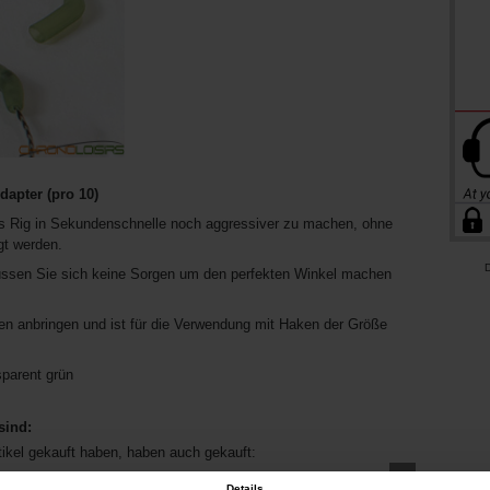
dapter (pro 10)
des Rig in Sekundenschnelle noch aggressiver zu machen, ohne
t werden.
D
üssen Sie sich keine Sorgen um den perfekten Winkel machen
en anbringen und ist für die Verwendung mit Haken der Größe
sparent grün
sind:
tikel gekauft haben, haben auch gekauft:
Details