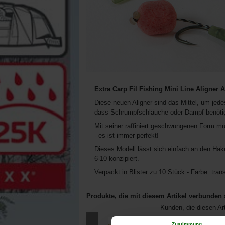
Extra Carp Fil Fishing Mini Line Aligner A
Diese neuen Aligner sind das Mittel, um je
dass Schrumpfschläuche oder Dampf benötig
Mit seiner raffiniert geschwungenen Form m
- es ist immer perfekt!
Dieses Modell lässt sich einfach an den Hak
6-10 konzipiert.
Verpackt in Blister zu 10 Stück - Farbe: tran
Produkte, die mit diesem Artikel verbunden 
Kunden, die diesen Ar
Zustimmung