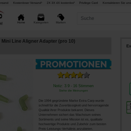
ersand
Kostenloser Versand¹
2X 3X 4X kostenlos²
Privilege Card
Kontaktieren Sie uns
Marken
Home
Kategorien
 Mini Line Aligner Adapter (pro 10)
Ex
Notiz: 3.9 - 16 Stimmen
Siehe die Meinungen
Die 1994 gegründete Marke Extra Carp wurde
schnell für die Zuverlässigkeit und hervorragende
Qualität ihrer Produkte bekannt. Dieses
Unternehmen sichert das Wachstum seines
Sortiments und seine Mission ist es, qualitativ
hochwertige Produkte und Zubehör zum besten
Preis-Leistungs-Verhältnis anzubieten.