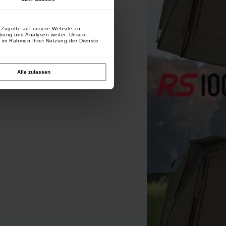
Zugriffe auf unsere Website zu
rbung und Analysen weiter. Unsere
e im Rahmen Ihrer Nutzung der Dienste
Extra Carp Fil Fishing Boilie
Extra Carp EXC 222 Vorfach
Alle zulassen
Needle Set (4er Set)
(x2)
[
233196
]
[
209709A
]
1
1
,
70
€
,
90
€
*
4
5
,
90
€
,
90
€
Kaufen
Kaufen