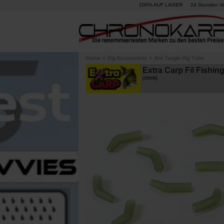
100% AUF LAGER
24 Stunden V
Home
»
Rig Accessoires
»
Anti Tangle Rig Tube
Extra Carp Fil Fishing
[
233195
]