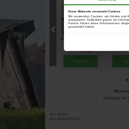
Diese Webseite verwendet Cookies
Wir verwenden Cookies, um Inhalte und A
analysieren. Außerdem geben wir Informa
Partner führen diese Informationen mögli
gesammelt haben.
Extra Carp Multi Clip (pro 10)
Extra Carp Le
with Lead Cl
[
232682
]
2
3
,
40
€
4
,
40
€
,
90
€
Kaufen
Ka
K
Moment
Schreiben Sie 
REF:
95-5239
EAN:
8605036305239