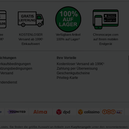
ree
KOSTENLOSER
Verfügbare Artikel
Chronocarpe.com
0€²
Versand ab 199€¹
100% auf Lager³
auf Ihrem mobilen
Einkaufswert
Endgerät
lichtungen
Ihre Vorteile
erkaufsbedingungen
Kostenloser Versand ab 199€¹
utzungsbedingungen
Zahlung per Überweisung
 Versand
Geschenkgutscheine
n
Privileg-Karte
ndendienst
oisirs. Sie finden die größte Auswahl an Artikeln zum
Karpfenangeln
unter den renommiertesten