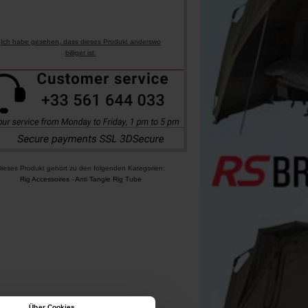
Ich habe gesehen, dass dieses Produkt anderswo
billiger ist.
ieses Produkt gehört zu den folgenden Kategorien:
Rig Accessoires
-
Anti Tangle Rig Tube
Über Cookies