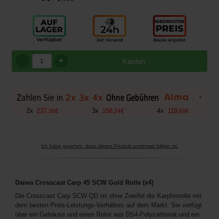
+
Kaufen
+
2
x
237
3
x
158
4
x
118
,
36
€
,
24
€
,
68
€
Ich habe gesehen, dass dieses Produkt anderswo billiger ist.
Daiwa Crosscast Carp 45 SCW Gold Rolle (x4)
Die Crosscast Carp SCW QD ist ohne Zweifel die Karpfenrolle mit
dem besten Preis-Leistungs-Verhältnis auf dem Markt. Sie verfügt
über ein Gehäuse und einen Rotor aus DS4-Polycarbonat und ein