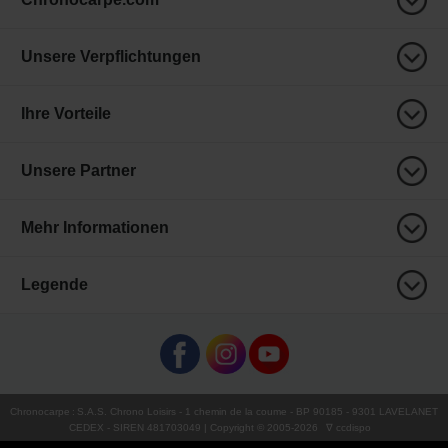
Unsere Verpflichtungen
Ihre Vorteile
Unsere Partner
Mehr Informationen
Legende
Chronocarpe
:
S.A.S. Chrono Loisirs
- 1 chemin de la coume - BP 90185 - 9301 LAVELANET
CEDEX - SIREN 481703049 | Copyright © 2005-
2026
∇ ccdispo