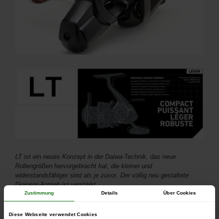
LT ist ein neues Konzept in der Daiwa-Technik, das neue
Rollengrößen hervorgebracht hat, die kleiner und
widerstandsfähiger sind als je zuvor. Der völlig neu gestaltete
Digigear-Antrieb ist verstärkt.
Zustimmung
Details
Über Cookies
Es ist unmöglich, sich von einer LT-Rolle zu trennen, wenn man
sie einmal in den Händen gehalten hat!
Diese Webseite verwendet Cookies