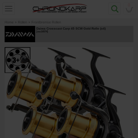
0
Home
»
Rollen
»
Frontbremse Rollen
Daiwa Crosscast Carp 45 SCW Gold Rolle (x4)
[
esc16574
]