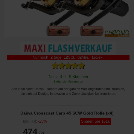
Nur noch
2
tage
12
Std.
02
Min.
15
Sek.
Notiz: 4.9 - 9 Stimmen
Siehe die Meinungen
Seit 1958 bietet Daïwa Fischern auf der ganzen Welt Angelruten und -rollen an,
die sich auf Design, Innovation und Zuverlässigkeit konzentrieren.
Daiwa Crosscast Carp 45 SCW Gold Rolle (x4)
-
25
%
Sparen Sie
161
€
636
,00
€
474
,72
€