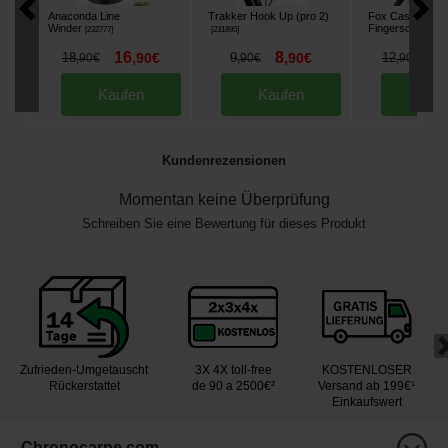
Anaconda Line
Trakker Hook Up (pro 2)
Fox Casting Fing
Winder
Fingerschützer
[
232777
]
[
231895
]
[
16
8
1
18
,
90
€
9
,
90
€
12
,
90
€
,
90
€
,
90
€
Kaufen
Kaufen
Kau
Kundenrezensionen
Momentan keine Überprüfung
Schreiben Sie eine Bewertung für dieses Produkt
Zufrieden-Umgetauscht
3X 4X toll-free
KOSTENLOSER
Rückerstattet
de 90 a 2500€²
Versand ab 199€¹
Einkaufswert
Chronocarpe.com