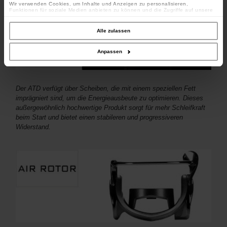
Wir verwenden Cookies, um Inhalte und Anzeigen zu personalisieren,
Funktionen für soziale Medien anbieten zu können und die Zugriffe auf unsere
Website zu analysieren. Außerdem geben wir Informationen zu Ihrer Verwendung
unserer Website an unsere Partner für soziale Medien, Werbung und Analysen
weiter. Unsere Partner führen diese Informationen möglicherweise mit weiteren
Alle zulassen
Daten zusammen, die Sie ihnen bereitgestellt haben oder die sie im Rahmen
Ihrer Nutzung der Dienste gesammelt haben.
Anpassen
Der ATD verfügt über Scheiben, die mit einem speziellen Fett
imprägniert sind, um die Energieausbeute zu optimieren. Dieses
außergewöhnlich hochwertige Produkt sorgt für mehr Schleifkraft
beim Start und bietet einen stabileren und progressiveren
Widerstand.