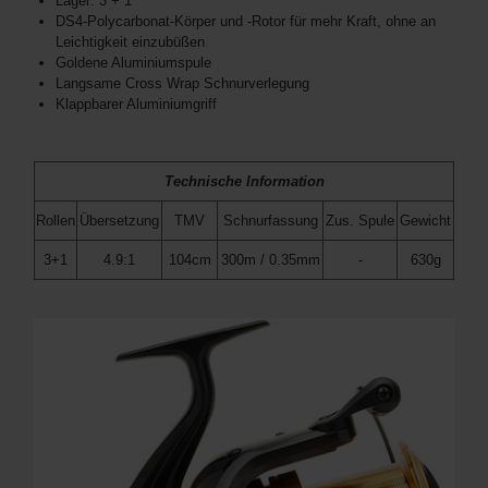
Lager: 3 + 1
DS4-Polycarbonat-Körper und -Rotor für mehr Kraft, ohne an
Leichtigkeit einzubüßen
Goldene Aluminiumspule
Langsame Cross Wrap Schnurverlegung
Klappbarer Aluminiumgriff
Technische Information
Rollen
Übersetzung
TMV
Schnurfassung
Zus. Spule
Gewicht
3+1
4.9:1
104cm
300m / 0.35mm
-
630g