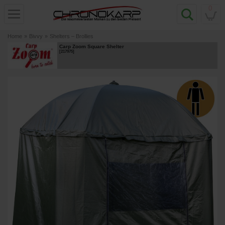
0
Home
»
Bivvy
»
Shelters – Brollies
Carp Zoom Square Shelter
[
217975
]