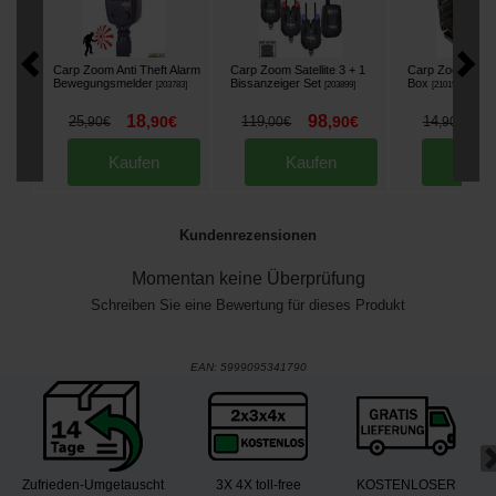
Carp Zoom Anti Theft Alarm
Carp Zoom Satellite 3 + 1
Carp Zoom Tack
Bewegungsmelder
Bissanzeiger Set
Box
[
203783
]
[
203899
]
[
210154
]
18
98
1
25
,
90
€
119
,
90
€
14
,
90
€
,
00
€
,
90
€
Kaufen
Kaufen
Kau
Kundenrezensionen
Momentan keine Überprüfung
Schreiben Sie eine Bewertung für dieses Produkt
EAN:
5999095341790
Zufrieden-Umgetauscht
3X 4X toll-free
KOSTENLOSER