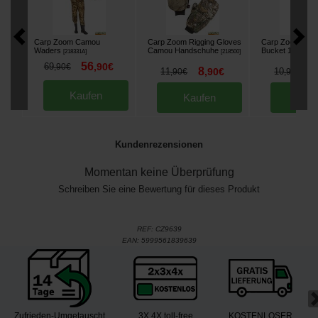
Carp Zoom Camou
Carp Zoom Rigging Gloves
Carp Zoom Fold
Waders
Camou Handschuhe
Bucket 12L
[
218331A
]
[
218500
]
[
2262
56
69
,
90
€
,
90
€
8
8
11
,
90
€
10
,
90
€
,
90
€
Kaufen
Kaufen
Kau
Kundenrezensionen
Momentan keine Überprüfung
Schreiben Sie eine Bewertung für dieses Produkt
REF:
CZ9639
EAN:
5999561839639
Zufrieden-Umgetauscht
3X 4X toll-free
KOSTENLOSER