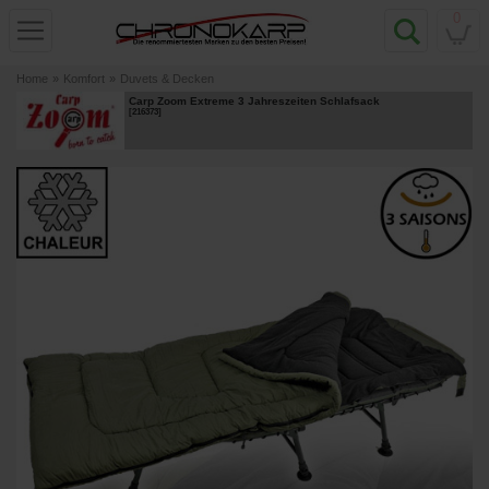
0
Home
»
Komfort
»
Duvets & Decken
Carp Zoom Extreme 3 Jahreszeiten Schlafsack
[
216373
]