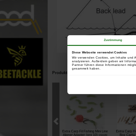
Zustimmung
Diese Webseite verwendet Cookies
Wir verwenden Cookies, um Inhalte und A
analysieren. Außerdem geben wir Informa
Partner führen diese Informationen mögli
gesammelt haben.
Produkte, die mit diesem Artikel verbunden 
Kunden, die diesen Ar
Extra Carp Fil Fishing Mini Line
Extra Carp H
Aligner Adapter (pro 10)
Box Camu 
[
233195
]