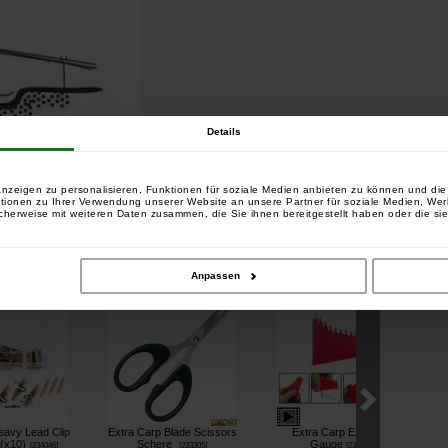
Details
nzeigen zu personalisieren, Funktionen für soziale Medien anbieten zu können und die 
tionen zu Ihrer Verwendung unserer Website an unsere Partner für soziale Medien, We
cherweise mit weiteren Daten zusammen, die Sie ihnen bereitgestellt haben oder die si
sind:
tikel gekauft haben, haben auch gekauft:
Anpassen
eavy Lead Clip
Extra Carp Blade Scissors
Extra Carp EXC Hair
(x10)
Schere
Gauge
[
234046
]
[
233305
]
[
234048
]