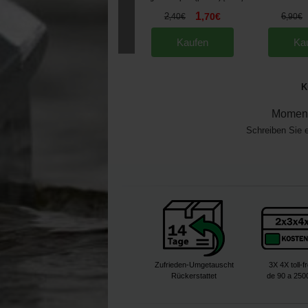
1
2
,
70
€
6
,
40
€
,
90
€
Kaufen
Ka
K
Moment
Schreiben Sie 
Zufrieden-Umgetauscht
3X 4X toll-f
Rückerstattet
de 90 a 250