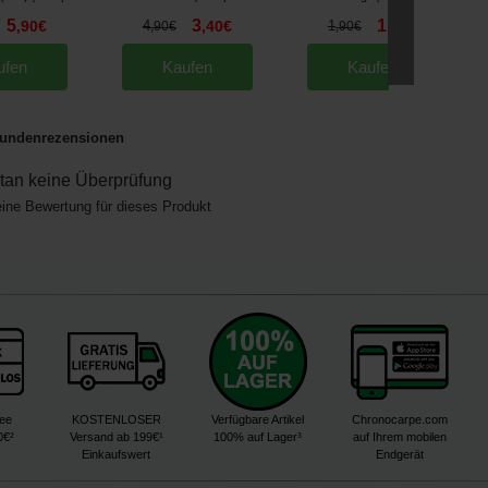
5
3
1
,
90
€
4
,
40
€
1
,
40
€
,
90
€
,
90
€
ufen
Kaufen
Kaufen
undenrezensionen
an keine Überprüfung
eine Bewertung für dieses Produkt
ree
KOSTENLOSER
Verfügbare Artikel
Chronocarpe.com
0€²
Versand ab 199€¹
100% auf Lager³
auf Ihrem mobilen
Einkaufswert
Endgerät