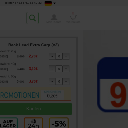
Telefon : +33 5 61 64 40 33
0
Mein Konto
Warenkorb
Back Lead Extra Carp (x2)
ewicht
:
20g
2
,
70
€
2
,
90
€
08985
]
ewicht
:
40g
3
,
10
€
3
,
40
€
08986
]
ewicht
:
60g
3
,
70
€
3
,
90
€
08987
]
0
,
20
€