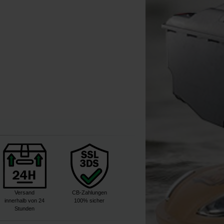
3
3
,
30
€
,
90
€
Kaufen
Versand
CB-Zahlungen
innerhalb von 24
100% sicher
Stunden