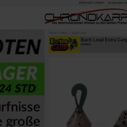
100% AUF LAGER
24 Stunden V
Home
»
Bleie
»
Back Lead
Back Lead Extra Carp
[
208985A
]