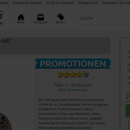
ersand
Kostenloser Versand¹
2X 3X 4X kostenlos²
Privilege Card
Kontaktieren Sie uns
Marken
Home
Kategorien
 (x2)
G
[
2
G
[
2
G
[
2
Notiz: 4 - 10 Stimmen
Siehe die Meinungen
Die 1994 gegründete Marke Extra Carp wurde
schnell für die Zuverlässigkeit und hervorragende
Qualität ihrer Produkte bekannt. Dieses
Unternehmen sichert das Wachstum seines
Sortiments und seine Mission ist es, qualitativ
hochwertige Produkte und Zubehör zum besten
Preis-Leistungs-Verhältnis anzubieten.