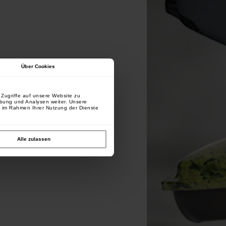
Über Cookies
Zugriffe auf unsere Website zu
rbung und Analysen weiter. Unsere
e im Rahmen Ihrer Nutzung der Dienste
Alle zulassen
Extra Carp Round Rig Rings
(pro 20)
[
m25731
]