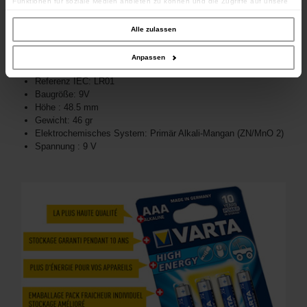
Funktionen für soziale Medien anbieten zu können und die Zugriffe auf unsere
Website zu analysieren. Außerdem geben wir Informationen zu Ihrer Verwendung
unserer Website an unsere Partner für soziale Medien, Werbung und Analysen
weiter. Unsere Partner führen diese Informationen möglicherweise mit weiteren
Alle zulassen
Daten zusammen, die Sie ihnen bereitgestellt haben oder die sie im Rahmen
Ihrer Nutzung der Dienste gesammelt haben.
DETAILS :
Anpassen
VARTA Typ: MN9100
Referenz IEC: LR01
Baugröße: 9V
Höhe : 48.5 mm
Gewicht: 46 gr
Elektrochemisches System: Primär Alkali-Mangan (ZN/MnO 2)
Spannung : 9 V