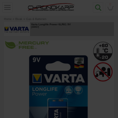
0
Home
»
Bivak
»
Gas & Batterien
Varta Longlife Power 6LR61 9V
[
222017
]