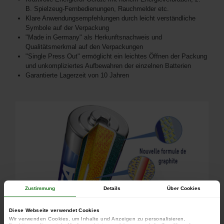
B. Spielzeug-Fernbedienungen, Rauchmelder etc.
Klare Anwendungsempfehlungen durch leicht verständliche
Symbole auf der Verpackung
"Made in Germany" als Herkunftsnachweis und
Qualitätsmerkmal auf den Verpackungen
"Single Press Out" ermöglicht ein leichtes Öffnen der Packung
und unkompliziertes Aufbewahren der einzelnen Batterien
Garantierte Lagerzeit von 10 Jahren
Zustimmung
Details
Über Cookies
Diese Webseite verwendet Cookies
Wir verwenden Cookies, um Inhalte und Anzeigen zu personalisieren,