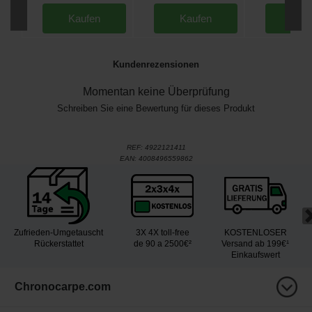
Kaufen
Kaufen
Kau
Kundenrezensionen
Momentan keine Überprüfung
Schreiben Sie eine Bewertung für dieses Produkt
REF:
4922121411
EAN:
4008496559862
Zufrieden-Umgetauscht
3X 4X toll-free
KOSTENLOSER
Rückerstattet
de 90 a 2500€²
Versand ab 199€¹
Einkaufswert
Chronocarpe.com