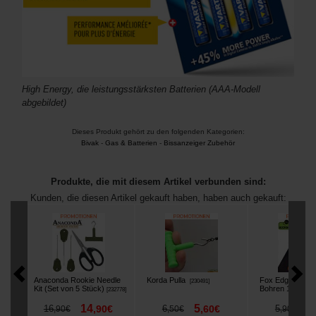
High Energy, die leistungsstärksten Batterien (AAA-Modell
abgebildet)
Dieses Produkt gehört zu den folgenden Kategorien:
Bivak
-
Gas & Batterien
-
Bissanzeiger Zubehör
Produkte, die mit diesem Artikel verbunden sind:
Kunden, die diesen Artikel gekauft haben, haben auch gekauft:
Anaconda Rookie Needle
Korda Pulla
Fox Edges Micro 
[
230491
]
Kit (Set von 5 Stück)
Bohren 1mm
[
232778
]
[
232
14
5
4
16
,
90
€
6
,
60
€
5
,
90
€
,
50
€
,
90
€