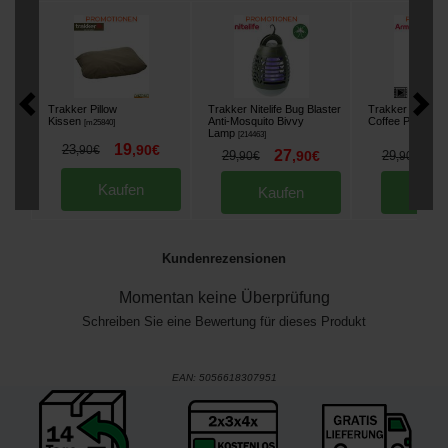
Trakker Pillow
Trakker Nitelife Bug Blaster
Trakker Armolif
Kissen
Anti-Mosquito Bivvy
Coffee Press M
[
m25840
]
Lamp
[
214463
]
19
23
,
90
€
,
90
€
27
2
29
,
90
€
29
,
90
€
,
90
€
Kaufen
Kaufen
Kau
Kundenrezensionen
Momentan keine Überprüfung
Schreiben Sie eine Bewertung für dieses Produkt
EAN:
5056618307951