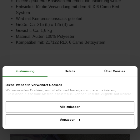
Fleece-gefütterte Basisschicht erhöht die Isolierung weiter
Entwickelt für die Verwendung mit dem RLX 6 Camo Bed
System
Wird mit Kompressionssack geliefert
Größe: Ca. 215 (L) x 125 (B) cm
Gewicht: Ca. 1,6 kg
Material: Außen 100% Polyester
Kompatibel mit: 217122 RLX 6 Camo Bettsystem
Zustimmung
Details
Über Cookies
Diese Webseite verwendet Cookies
Wir verwenden Cookies, um Inhalte und Anzeigen zu personalisieren,
Funktionen für soziale Medien anbieten zu können und die Zugriffe auf unsere
Website zu analysieren. Außerdem geben wir Informationen zu Ihrer Verwendung
unserer Website an unsere Partner für soziale Medien, Werbung und Analysen
weiter. Unsere Partner führen diese Informationen möglicherweise mit weiteren
Alle zulassen
Daten zusammen, die Sie ihnen bereitgestellt haben oder die sie im Rahmen
Ihrer Nutzung der Dienste gesammelt haben.
Anpassen