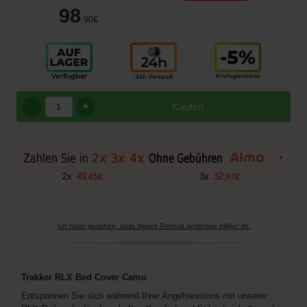
98
,90
€
+
Kaufen
+
2
x
49
3
x
32
,
45
€
,
97
€
Ich habe gesehen, dass dieses Produkt anderswo billiger ist.
Trakker RLX Bed Cover Camo
Entspannen Sie sich während Ihrer Angelsessions mit unserer