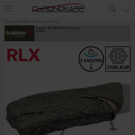
0
Home
»
Komfort
»
Duvets & Decken
Trakker RLX Bed Cover Camo
[
270123
]