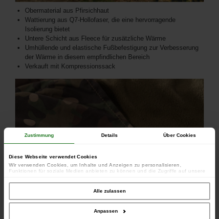
Obermaterial aus Pfirsichhaut
Wattierung aus Q7-Hollofaser, die eine hervorragende
Isolierung bietet
Untere Schicht aus Fleece für zusätzliche Wärme
Umhüllende und elastische Fußbefestigung zur Verbesserung
der Wärme in diesem empfindlichen Bereich
Verkauft mit Kompressionssack
Zustimmung
Details
Über Cookies
Diese Webseite verwendet Cookies
Wir verwenden Cookies, um Inhalte und Anzeigen zu personalisieren,
Funktionen für soziale Medien anbieten zu können und die Zugriffe auf unsere
Website zu analysieren. Außerdem geben wir Informationen zu Ihrer Verwendung
unserer Website an unsere Partner für soziale Medien, Werbung und Analysen
weiter. Unsere Partner führen diese Informationen möglicherweise mit weiteren
Alle zulassen
Daten zusammen, die Sie ihnen bereitgestellt haben oder die sie im Rahmen
Ihrer Nutzung der Dienste gesammelt haben.
Anpassen