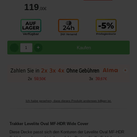
119
,00
€
+
Kaufen
+
2
x
59
3
x
39
,
50
€
,
67
€
Ich habe gesehen, dass dieses Produkt anderswo billiger ist.
Trakker Levelite Oval MF-HDR Wide Cover
Diese Decke passt sich den Konturen der Levelite Oval MF-HDR