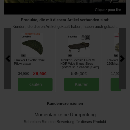
Cliquez pour lire
Produkte, die mit diesem Artikel verbunden sind:
Kunden, die diesen Artikel gekauft haben, haben auch gekauft:
Trakker Levelite Oval
Trakker Levelite Oval MF-
Trakker NiteLif
Pillow
HDR Wide 8 legs Sleep
220M
[
216006
]
[
214006
]
System 3/5 Seasons
[
216005
]
29
689
1
34
,
90
€
,
00
€
17
,
90
€
,
90
€
Kaufen
Kaufen
Kau
Kundenrezensionen
Momentan keine Überprüfung
Schreiben Sie eine Bewertung für dieses Produkt