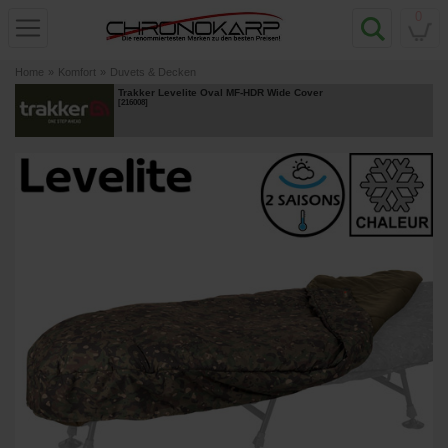
0
Home
»
Komfort
»
Duvets & Decken
Trakker Levelite Oval MF-HDR Wide Cover
[
216008
]