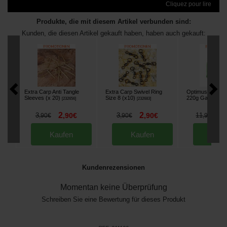
Cliquez pour lire
Produkte, die mit diesem Artikel verbunden sind:
Kunden, die diesen Artikel gekauft haben, haben auch gekauft:
Extra Carp Anti Tangle
Extra Carp Swivel Ring
Optimus Gas Ca
Sleeves (x 20)
Size 8 (x10)
220g Gaskartus
[
232656
]
[
232683
]
2
2
9
3
,
90
€
3
,
90
€
11
,
90
€
,
90
€
,
90
€
Kaufen
Kaufen
Kau
Kundenrezensionen
Momentan keine Überprüfung
Schreiben Sie eine Bewertung für dieses Produkt