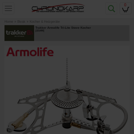
0
Home
»
Bivak
»
Kocher & Heizgeräte
Trakker Armolife Tri-Lite Stove Kocher
[
221490
]