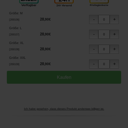
Größe
:
M
28
,
90
€
[
269106
]
Größe
:
L
28
,
90
€
[
269107
]
Größe
:
XL
28
,
90
€
[
269108
]
Größe
:
XXL
28
,
90
€
[
269109
]
Ich habe gesehen, dass dieses Produkt anderswo billiger ist.