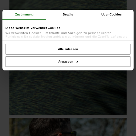
Zustimmung
Details
Über Cookies
Diese Webseite verwendet Cookies
Wir verwenden Cookies, um Inhalte und Anzeigen zu personalisieren,
Funktionen für soziale Medien anbieten zu können und die Zugriffe auf unsere
Website zu analysieren. Außerdem geben wir Informationen zu Ihrer Verwendung
unserer Website an unsere Partner für soziale Medien, Werbung und Analysen
weiter. Unsere Partner führen diese Informationen möglicherweise mit weiteren
Alle zulassen
Daten zusammen, die Sie ihnen bereitgestellt haben oder die sie im Rahmen
Ihrer Nutzung der Dienste gesammelt haben.
Anpassen