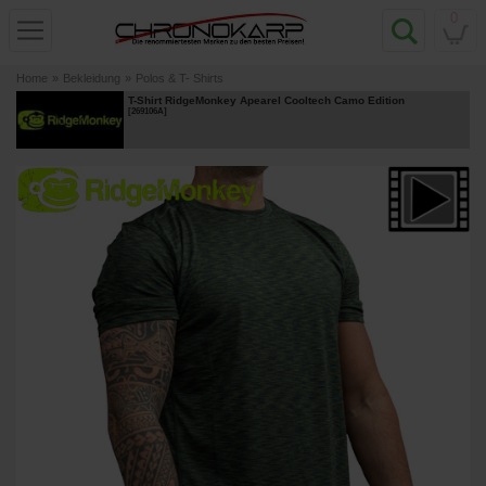
0
Home
»
Bekleidung
»
Polos & T- Shirts
T-Shirt RidgeMonkey Apearel Cooltech Camo Edition
[
269106A
]