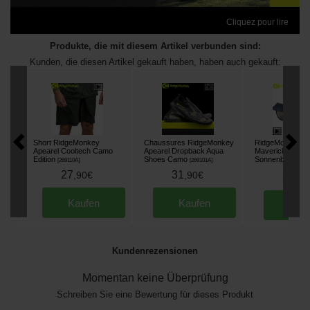
Cliquez pour lire
Produkte, die mit diesem Artikel verbunden sind:
Kunden, die diesen Artikel gekauft haben, haben auch gekauft:
Short RidgeMonkey
Chaussures RidgeMonkey
RidgeMonkey Po
Apearel Cooltech Camo
Apearel Dropback Aqua
Maverick Polaris
Edition
Shoes Camo
Sonnenbrille
[
269110A
]
[
269101A
]
[
2201
27
31
,
90
€
,
90
€
39
,
90
Kaufen
Kaufen
Kau
Kundenrezensionen
Momentan keine Überprüfung
Schreiben Sie eine Bewertung für dieses Produkt