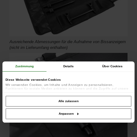
Ausreichende Abmessungen für die Aufnahme von Bissanzeigern
(nicht im Lieferumfang enthalten)
Zustimmung
Details
Über Cookies
Diese Webseite verwendet Cookies
Wir verwenden Cookies, um Inhalte und Anzeigen zu personalisieren,
Funktionen für soziale Medien anbieten zu können und die Zugriffe auf unsere
Website zu analysieren. Außerdem geben wir Informationen zu Ihrer Verwendung
unserer Website an unsere Partner für soziale Medien, Werbung und Analysen
weiter. Unsere Partner führen diese Informationen möglicherweise mit weiteren
Alle zulassen
Daten zusammen, die Sie ihnen bereitgestellt haben oder die sie im Rahmen
Ihrer Nutzung der Dienste gesammelt haben.
Anpassen