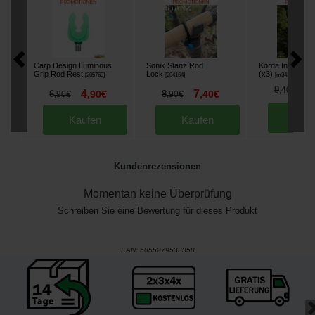
Carp Design Luminous
Sonik Stanz Rod
Korda Intelligen
Grip Rod Rest
Lock
(x3)
[
205763
]
[
204164
]
[
m3431
]
8
9
,
40
€
4
7
6
,
90
€
8
,
40
€
,
90
€
,
90
€
Kau
Kaufen
Kaufen
Kundenrezensionen
Momentan keine Überprüfung
Schreiben Sie eine Bewertung für dieses Produkt
EAN:
5055279533358